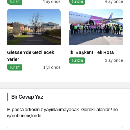
Turizm
4 ay önce
Turizm
4 ay önce
Giessen’de Gezilecek
İki Başkent Tek Rota
Yerler
Turizm
3 ay önce
Turizm
1 yıl önce
Bir Cevap Yaz
E-posta adresiniz yayınlanmayacak.
Gerekli alanlar
*
ile
işaretlenmişlerdir