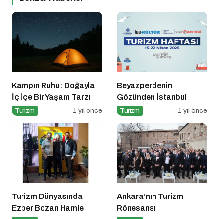
Kampın Ruhu: Doğayla
Beyazperdenin
İç İçe Bir Yaşam Tarzı
Gözünden İstanbul
Turizm
1 yıl önce
Turizm
1 yıl önce
Turizm Dünyasında
Ankara’nın Turizm
Ezber Bozan Hamle
Rönesansı