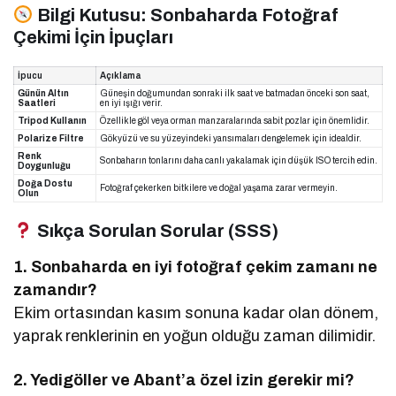
Bilgi Kutusu: Sonbaharda Fotoğraf
Çekimi İçin İpuçları
İpucu
Açıklama
Günün Altın
Güneşin doğumundan sonraki ilk saat ve batmadan önceki son saat,
Saatleri
en iyi ışığı verir.
Tripod Kullanın
Özellikle göl veya orman manzaralarında sabit pozlar için önemlidir.
Polarize Filtre
Gökyüzü ve su yüzeyindeki yansımaları dengelemek için idealdir.
Renk
Sonbaharın tonlarını daha canlı yakalamak için düşük ISO tercih edin.
Doygunluğu
Doğa Dostu
Fotoğraf çekerken bitkilere ve doğal yaşama zarar vermeyin.
Olun
Sıkça Sorulan Sorular (SSS)
1. Sonbaharda en iyi fotoğraf çekim zamanı ne
zamandır?
Ekim ortasından kasım sonuna kadar olan dönem,
yaprak renklerinin en yoğun olduğu zaman dilimidir.
2. Yedigöller ve Abant’a özel izin gerekir mi?