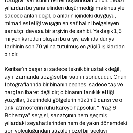
fotoğraf sanatının temel taşlarından biridir. 1950’li
yıllardan bu yana elinden düşürmediği makinesiyle
sadece anları değil, o anların içindeki duyguyu,
mimari estetiği ve ışığın en saf halini belgeleyen
sanatçı, devasa bir arşivin de sahibi. Yaklaşık 1,5
milyon kareden oluşan bu arşiv, aslında dünya
tarihinin son 70 yılına tutulmuş en güçlü ışıklardan
biridir.
Keribar’ın başarısı sadece teknik bir ustalık değil,
aynı zamanda sezgisel bir sabrın sonucudur. Onun
fotoğraflarında bir binanın cephesi sadece taş ve
harçtan ibaret değildir; o binanın tanıklık ettiği
yüzyıllar, üzerindeki gölgelerin hüzünlü dansı ve o
anki atmosferin ruhu kareye hapsolur. “Prag &
Bohemya” sergisi, sanatçının hem geçmiş
yıllardaki seyahatlerinden hem de yakın dönemdeki
son yolculuğundan süzülen özel bir seçkiyi