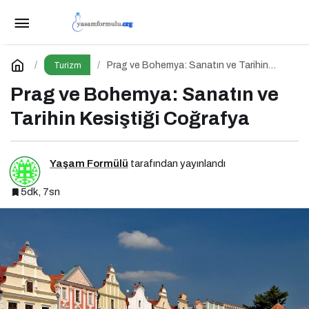
Fotoğraf Tutkunlarına Özel 6 Muhteşem Durak
Paylaş
Yorum Yap
Prag ve Bohemya: Sanatın ve Tarihin
Turizm
Kesiştiği Coğrafya
Prag ve Bohemya: Sanatın ve
Tarihin Kesiştiği Coğrafya
Yaşam Formülü
tarafından yayınlandı
5dk, 7sn