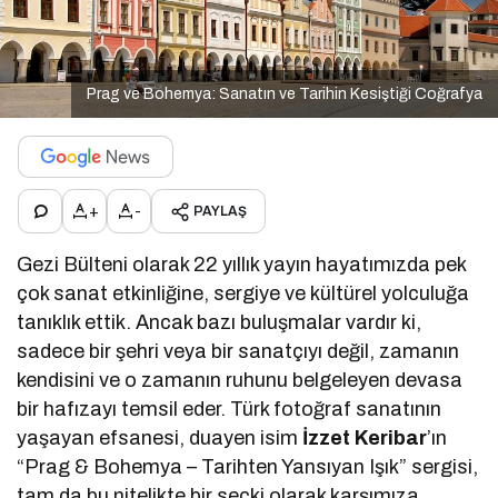
Prag ve Bohemya: Sanatın ve Tarihin Kesiştiği Coğrafya
+
-
PAYLAŞ
Gezi Bülteni olarak 22 yıllık yayın hayatımızda pek
çok sanat etkinliğine, sergiye ve kültürel yolculuğa
tanıklık ettik. Ancak bazı buluşmalar vardır ki,
sadece bir şehri veya bir sanatçıyı değil, zamanın
kendisini ve o zamanın ruhunu belgeleyen devasa
bir hafızayı temsil eder. Türk fotoğraf sanatının
yaşayan efsanesi, duayen isim
İzzet Keribar
’ın
“Prag & Bohemya – Tarihten Yansıyan Işık” sergisi,
tam da bu nitelikte bir seçki olarak karşımıza