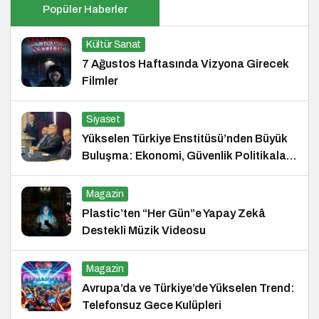
Popüler Haberler
Kültür Sanat
7 Ağustos Haftasında Vizyona Girecek
Filmler
Siyaset
Yükselen Türkiye Enstitüsü’nden Büyük
Buluşma: Ekonomi, Güvenlik Politikaları
ve Hukuk Konferansı
Magazin
Plastic’ten “Her Gün”e Yapay Zekâ
Destekli Müzik Videosu
Magazin
Avrupa’da ve Türkiye’de Yükselen Trend:
Telefonsuz Gece Kulüpleri