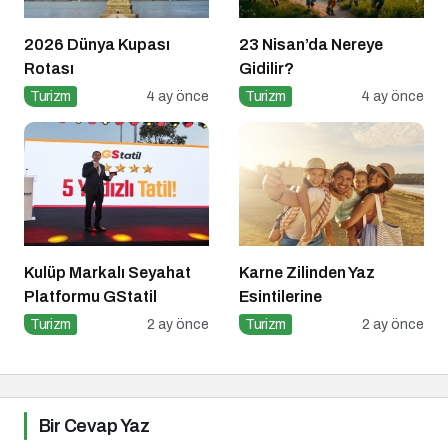
2026 Dünya Kupası
23 Nisan’da Nereye
Rotası
Gidilir?
Turizm
4 ay önce
Turizm
4 ay önce
Kulüp Markalı Seyahat
Karne Zilinden Yaz
Platformu GStatil
Esintilerine
Turizm
2 ay önce
Turizm
2 ay önce
Bir Cevap Yaz