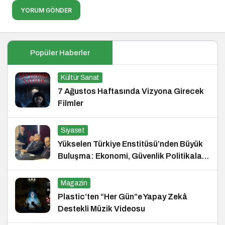
YORUM GÖNDER
Popüler Haberler
Kültür Sanat
7 Ağustos Haftasında Vizyona Girecek
Filmler
Siyaset
Yükselen Türkiye Enstitüsü’nden Büyük
Buluşma: Ekonomi, Güvenlik Politikaları
ve Hukuk Konferansı
Magazin
Plastic’ten “Her Gün”e Yapay Zekâ
Destekli Müzik Videosu