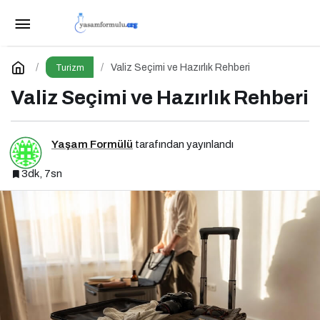
Emirates’ten Geleceğin Havacılık Vizyonuna
5,1 Milyar Dolarlık Dev Yatırım
Paylaş
Yorum Yap
Valiz Seçimi ve Hazırlık Rehberi
Turizm
Valiz Seçimi ve Hazırlık Rehberi
Yaşam Formülü
tarafından yayınlandı
3dk, 7sn