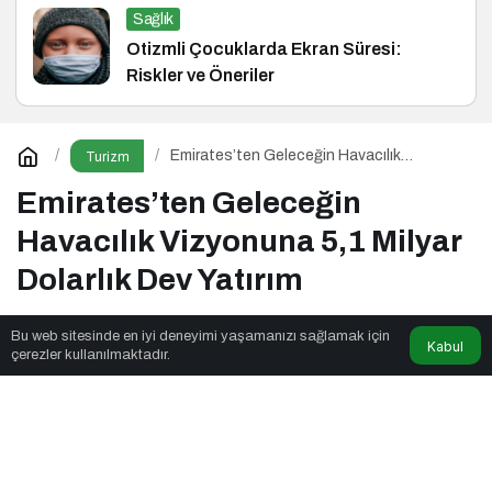
Sağlık
Otizmli Çocuklarda Ekran Süresi:
Riskler ve Öneriler
Emirates’ten Geleceğin Havacılık
Turizm
Vizyonuna 5,1 Milyar Dolarlık Dev Yatırım
Emirates’ten Geleceğin
Havacılık Vizyonuna 5,1 Milyar
Dolarlık Dev Yatırım
Bu web sitesinde en iyi deneyimi yaşamanızı sağlamak için
Kabul
Yaşam Formülü
tarafından yayınlandı
çerezler kullanılmaktadır.
1dk, 57sn