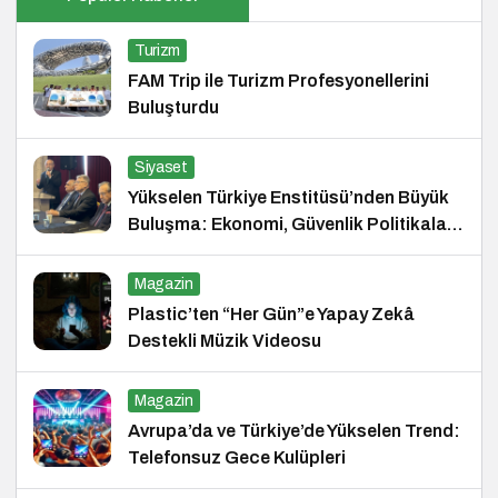
Turizm
FAM Trip ile Turizm Profesyonellerini
Buluşturdu
Siyaset
Yükselen Türkiye Enstitüsü’nden Büyük
Buluşma: Ekonomi, Güvenlik Politikaları
ve Hukuk Konferansı
Magazin
Plastic’ten “Her Gün”e Yapay Zekâ
Destekli Müzik Videosu
Magazin
Avrupa’da ve Türkiye’de Yükselen Trend:
Telefonsuz Gece Kulüpleri