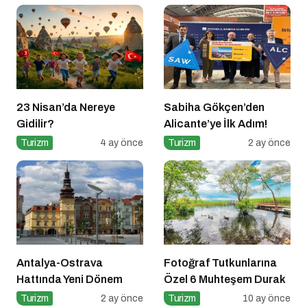
23 Nisan’da Nereye
Sabiha Gökçen’den
Gidilir?
Alicante’ye İlk Adım!
Turizm
4 ay önce
Turizm
2 ay önce
Antalya-Ostrava
Fotoğraf Tutkunlarına
Hattında Yeni Dönem
Özel 6 Muhteşem Durak
Turizm
2 ay önce
Turizm
10 ay önce