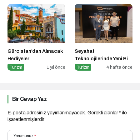
Gürcistan’dan Alınacak
Seyahat
Hediyeler
Teknolojilerinde Yeni Bir
Dönem
Turizm
1 yıl önce
Turizm
4 hafta önce
Bir Cevap Yaz
E-posta adresiniz yayınlanmayacak.
Gerekli alanlar
*
ile
işaretlenmişlerdir
Yorumunuz
*