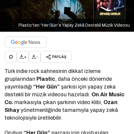
Plastic'ten “Her Gün”e Yapay Zekâ Destekli Müzik Videosu
+
-
PAYLAŞ
Türk indie rock sahnesinin dikkat izleme
gruplarından
Plastic
, daha önceki dönemde
yayımladığı
“Her Gün”
şarkısı için yapay zeka
destekli bir müzik videosu hazırladı.
On Air Music
Co.
markasıyla çıkan şarkının video klibi,
Ozan
Sihay
yönetmenliğinde tamamıyla yapay zekâ
teknolojisiyle üretilebilir.
Grubun
“Her Gün”
parçası için oluşturulan