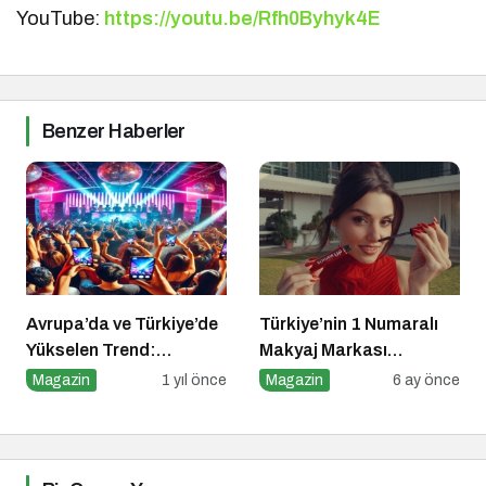
YouTube:
https://youtu.be/Rfh0Byhyk4E
Benzer Haberler
Avrupa’da ve Türkiye’de
Türkiye’nin 1 Numaralı
Yükselen Trend:
Makyaj Markası
Telefonsuz Gece
Flormar’ın Yeni Global
Magazin
1 yıl önce
Magazin
6 ay önce
Kulüpleri
Marka Yüzü “Hande
Erçel” ile ilk lansmanı:
“Volume Up Mascara”