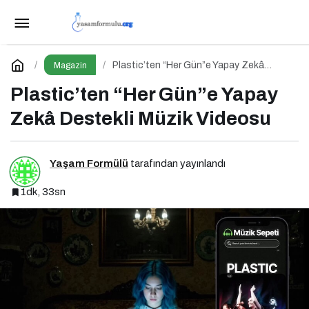
Plastic’ten “Her Gün”e Yapay Zekâ Destekli
Müzik Videosu
Yorum Yap
Plastic’ten “Her Gün”e Yapay Zekâ
Magazin
Destekli Müzik Videosu
Plastic’ten “Her Gün”e Yapay
Zekâ Destekli Müzik Videosu
Yaşam Formülü
tarafından yayınlandı
1dk, 33sn