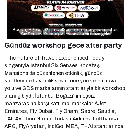
BookingAgora 2025 TravelXperience ile seyahat sektörü
Six Senses Kocataş Mansions’da bir araya geldi
Gündüz workshop gece after party
”The Future of Travel, Experienced Today”
sloganıyla İstanbul Six Senses Kocataş
Mansions’da düzenlenen etkinlik, gündüz
saatlerinde havacılık sektörüne yön veren hava
yolu ve GDS markalarının stantlarıyla bir workshop
alanı gibiydi. İstanbul Boğazı’nın eşsiz
manzarasına karşı katılımcı markalar AJet,
Emirates, Fly Dubai, Fly Cham, Sabre, Saudia,
TAL Aviation Group, Turkish Airlines, Lufthansa,
APG, FlyArystan, IndiGo, MEA, THAI stantlarında