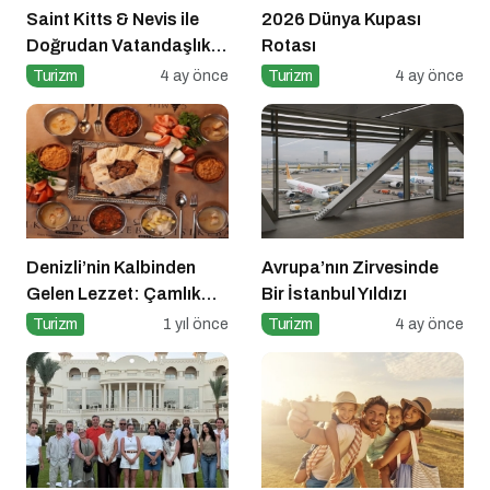
Saint Kitts & Nevis ile
2026 Dünya Kupası
Doğrudan Vatandaşlık
Rotası
Dönemi
Turizm
4 ay önce
Turizm
4 ay önce
Denizli’nin Kalbinden
Avrupa’nın Zirvesinde
Gelen Lezzet: Çamlık
Bir İstanbul Yıldızı
Denizli Kebapçısı
Turizm
1 yıl önce
Turizm
4 ay önce