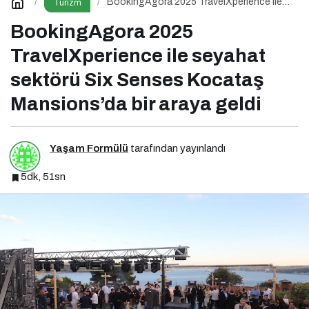
BookingAgora 2025 TravelXperience ile
Turizm
seyahat sektörü Six Senses Kocataş
Mansions’da bir araya geldi
BookingAgora 2025
TravelXperience ile seyahat
sektörü Six Senses Kocataş
Mansions’da bir araya geldi
Yaşam Formülü
tarafından yayınlandı
5dk, 51sn