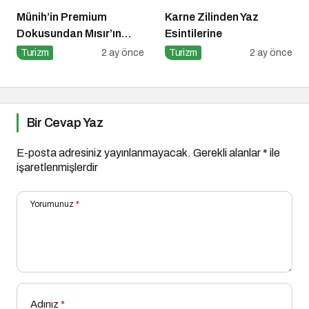
Münih’in Premium
Karne Zilinden Yaz
Dokusundan Mısır’ın
Esintilerine
Tarihi Derinliğine
Turizm
2 ay önce
Turizm
2 ay önce
Bir Cevap Yaz
E-posta adresiniz yayınlanmayacak.
Gerekli alanlar
*
ile
işaretlenmişlerdir
Yorumunuz
*
Adınız
*