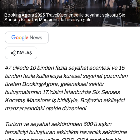
BookingAgora 2025 TravelXperience ile seyahat sektörü Six
Senses Kocataş Mansions’da bir araya geldi
PAYLAŞ
47 ülkede 10 binden fazla seyahat acentesi ve 15
binden fazla kullanıcıya küresel seyahat çözümleri
üreten BookingAgora, geleneksel sektör
buluşmalarının 17.’cisini İstanbul’da Six Senses
Kocataş Mansions iş birliğiyle, Boğaz’ın etkileyici
manzarasındaki otelde düzenledi.
Turizm ve seyahat sektöründen 600’ü aşkın
temsilciyi buluşturan etkinlikte havacılık sektörüne