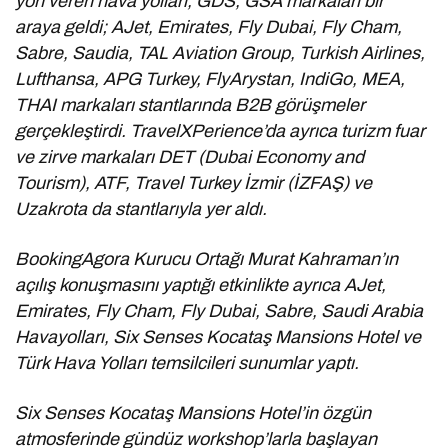
yön veren hava yolları, GDS, GSA markaları bir
araya geldi; AJet, Emirates, Fly Dubai, Fly Cham,
Sabre, Saudia, TAL Aviation Group, Turkish Airlines,
Lufthansa, APG Turkey, FlyArystan, IndiGo, MEA,
THAI markaları stantlarında B2B görüşmeler
gerçekleştirdi. TravelXPerience’da ayrıca turizm fuar
ve zirve markaları DET (Dubai Economy and
Tourism), ATF, Travel Turkey İzmir (İZFAŞ) ve
Uzakrota da stantlarıyla yer aldı.
BookingAgora Kurucu Ortağı Murat Kahraman’ın
açılış konuşmasını yaptığı etkinlikte ayrıca AJet,
Emirates, Fly Cham, Fly Dubai, Sabre, Saudi Arabia
Havayolları, Six Senses Kocataş Mansions Hotel ve
Türk Hava Yolları temsilcileri sunumlar yaptı.
Six Senses Kocataş Mansions Hotel’in özgün
atmosferinde gündüz workshop’larla başlayan