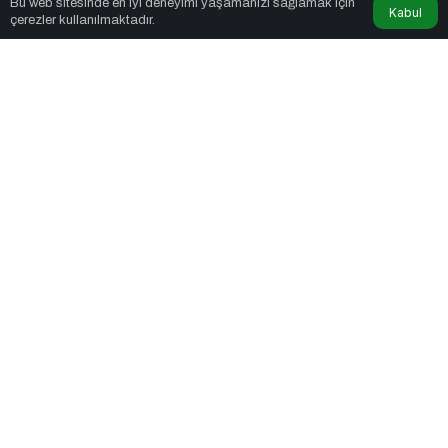
Bu web sitesinde en iyi deneyimi yaşamanızı sağlamak için
Kabul
çerezler kullanılmaktadır.
Siyaset
Yükselen Türkiye Enstitüsü’nden Büyük
Buluşma: Ekonomi, Güvenlik Politikaları
ve Hukuk Konferansı
Magazin
Plastic’ten “Her Gün”e Yapay Zekâ
Destekli Müzik Videosu
Magazin
Avrupa’da ve Türkiye’de Yükselen Trend:
Telefonsuz Gece Kulüpleri
Sağlık
Otizmli Çocuklarda Ekran Süresi:
Riskler ve Öneriler