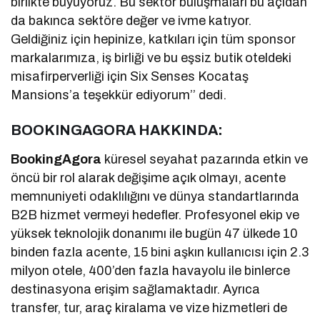
birlikte büyüyoruz. Bu sektör buluşmaları bu açıdan
da bakınca sektöre değer ve ivme katıyor.
Geldiğiniz için hepinize, katkıları için tüm sponsor
markalarımıza, iş birliği ve bu eşsiz butik oteldeki
misafirperverliği için Six Senses Kocataş
Mansions’a teşekkür ediyorum’’ dedi.
BOOKINGAGORA HAKKINDA:
BookingAgora
küresel seyahat pazarında etkin ve
öncü bir rol alarak değişime açık olmayı, acente
memnuniyeti odaklılığını ve dünya standartlarında
B2B hizmet vermeyi hedefler. Profesyonel ekip ve
yüksek teknolojik donanımı ile bugün 47 ülkede 10
binden fazla acente, 15 bini aşkın kullanıcısı için 2.3
milyon otele, 400’den fazla havayolu ile binlerce
destinasyona erişim sağlamaktadır. Ayrıca
transfer, tur, araç kiralama ve vize hizmetleri de