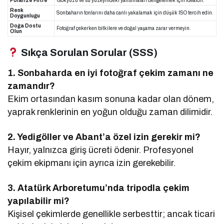
Polarize Filtre
Gökyüzü ve su yüzeyindeki yansımaları dengelemek için idealdir.
Renk
Sonbaharın tonlarını daha canlı yakalamak için düşük ISO tercih edin.
Doygunluğu
Doğa Dostu
Fotoğraf çekerken bitkilere ve doğal yaşama zarar vermeyin.
Olun
Sıkça Sorulan Sorular (SSS)
1. Sonbaharda en iyi fotoğraf çekim zamanı ne
zamandır?
Ekim ortasından kasım sonuna kadar olan dönem,
yaprak renklerinin en yoğun olduğu zaman dilimidir.
2. Yedigöller ve Abant’a özel izin gerekir mi?
Hayır, yalnızca giriş ücreti ödenir. Profesyonel
çekim ekipmanı için ayrıca izin gerekebilir.
3. Atatürk Arboretumu’nda tripodla çekim
yapılabilir mi?
Kişisel çekimlerde genellikle serbesttir; ancak ticari