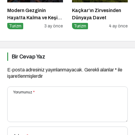
Modern Gezginin
Kaçkar’ın Zirvesinden
Hayatta Kalma ve Keşif
Dünyaya Davet
Rehberi
Turizm
3 ay önce
Turizm
4 ay önce
Bir Cevap Yaz
E-posta adresiniz yayınlanmayacak.
Gerekli alanlar
*
ile
işaretlenmişlerdir
Yorumunuz
*