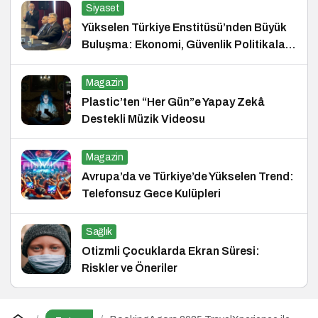
Siyaset
Yükselen Türkiye Enstitüsü’nden Büyük
Buluşma: Ekonomi, Güvenlik Politikaları
ve Hukuk Konferansı
Magazin
Plastic’ten “Her Gün”e Yapay Zekâ
Destekli Müzik Videosu
Magazin
Avrupa’da ve Türkiye’de Yükselen Trend:
Telefonsuz Gece Kulüpleri
Sağlık
Otizmli Çocuklarda Ekran Süresi:
Riskler ve Öneriler