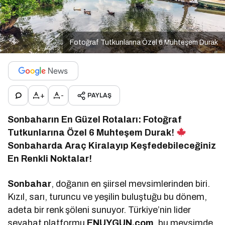
Fotoğraf Tutkunlarına Özel 6 Muhteşem Durak
+
-
PAYLAŞ
Sonbaharın En Güzel Rotaları: Fotoğraf
Tutkunlarına Özel 6 Muhteşem Durak!
Sonbaharda Araç Kiralayıp Keşfedebileceğiniz
En Renkli Noktalar!
Sonbahar
, doğanın en şiirsel mevsimlerinden biri.
Kızıl, sarı, turuncu ve yeşilin buluştuğu bu dönem,
adeta bir renk şöleni sunuyor. Türkiye’nin lider
seyahat platformu
ENUYGUN.com
, bu mevsimde