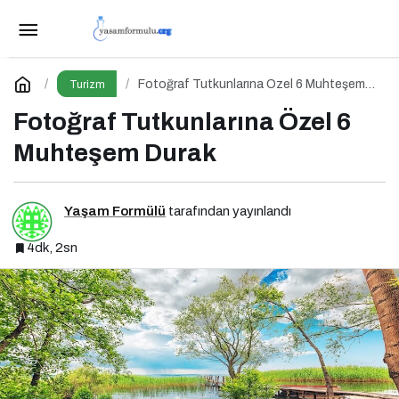
BookingAgora 2025 TravelXperience ile
seyahat sektörü Six Senses Kocataş Mansions’da bir
Paylaş
Yorum Yap
Fotoğraf Tutkunlarına Özel 6 Muhteşem
Turizm
Durak
Fotoğraf Tutkunlarına Özel 6
araya geldi
Muhteşem Durak
Yaşam Formülü
tarafından yayınlandı
4dk, 2sn