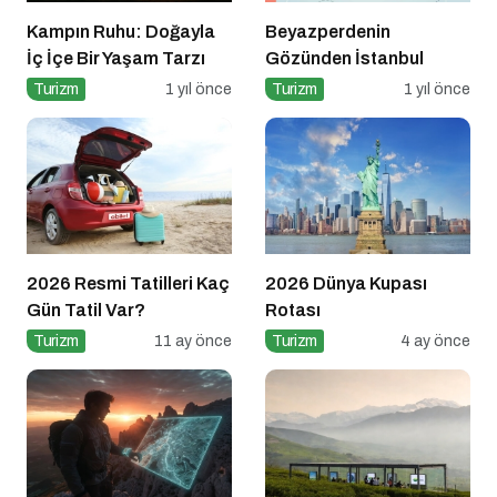
Kampın Ruhu: Doğayla
Beyazperdenin
İç İçe Bir Yaşam Tarzı
Gözünden İstanbul
Turizm
1 yıl önce
Turizm
1 yıl önce
2026 Resmi Tatilleri Kaç
2026 Dünya Kupası
Gün Tatil Var?
Rotası
Turizm
11 ay önce
Turizm
4 ay önce