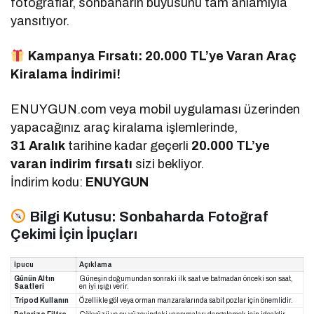
fotoğraflar, sonbaharın büyüsünü tam anlamıyla
yansıtıyor.
Kampanya Fırsatı: 20.000 TL’ye Varan Araç
Kiralama İndirimi!
ENUYGUN.com veya mobil uygulaması üzerinden
yapacağınız araç kiralama işlemlerinde,
31 Aralık
tarihine kadar geçerli
20.000 TL’ye
varan indirim fırsatı
sizi bekliyor.
İndirim kodu:
ENUYGUN
Bilgi Kutusu: Sonbaharda Fotoğraf
Çekimi İçin İpuçları
İpucu
Açıklama
Günün Altın
Güneşin doğumundan sonraki ilk saat ve batmadan önceki son saat,
Saatleri
en iyi ışığı verir.
Tripod Kullanın
Özellikle göl veya orman manzaralarında sabit pozlar için önemlidir.