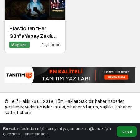
Plastic’ten “Her
Gün”e Yapay Zekâ
Destekli Müzik
Magazin
1 yıl önce
Videosu
© Telif Hakkı 26.01.2019, Tüm Hakları Saklıdır.
haber
,
haberler
,
gezilecek yerler
,
en iyiler listesi
,
bihaber
,
startup
,
sağlıklı
,
eshaber
,
kadın
,
habertr
Bu web sitesinde en iyi deneyimi yaşamanızı sağlamak için
Kabul
çerezler kullanılmaktadır.