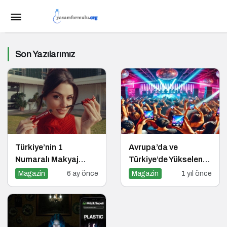
Son Yazılarımız
Türkiye’nin 1
Avrupa’da ve
Numaralı Makyaj
Türkiye’de Yükselen
Markası Flormar’ın
Trend: Telefonsuz
Magazin
6 ay önce
Magazin
1 yıl önce
Yeni Global Marka
Gece Kulüpleri
Yüzü “Hande Erçel” ile
ilk lansmanı: “Volume
Up Mascara”