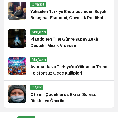
Siyaset
Yükselen Türkiye Enstitüsü’nden Büyük
Buluşma: Ekonomi, Güvenlik Politikaları
ve Hukuk Konferansı
Magazin
Plastic’ten “Her Gün”e Yapay Zekâ
Destekli Müzik Videosu
Magazin
Avrupa’da ve Türkiye’de Yükselen Trend:
Telefonsuz Gece Kulüpleri
Sağlık
Otizmli Çocuklarda Ekran Süresi:
Riskler ve Öneriler