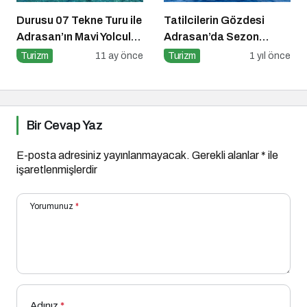
Durusu 07 Tekne Turu ile
Tatilcilerin Gözdesi
Adrasan’ın Mavi Yolculuk
Adrasan’da Sezon
Serüveni
Açıldı!
Turizm
11 ay önce
Turizm
1 yıl önce
Bir Cevap Yaz
E-posta adresiniz yayınlanmayacak.
Gerekli alanlar
*
ile
işaretlenmişlerdir
Yorumunuz
*
Adınız
*