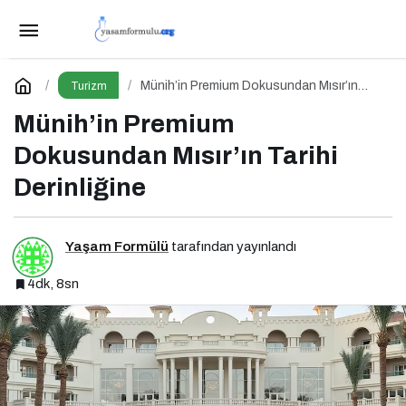
Karne Zilinden Yaz Esintilerine
Paylaş
Yorum Yap
Münih’in Premium Dokusundan Mısır’ın
Turizm
Tarihi Derinliğine
Münih’in Premium
Dokusundan Mısır’ın Tarihi
Derinliğine
Yaşam Formülü
tarafından yayınlandı
4dk, 8sn