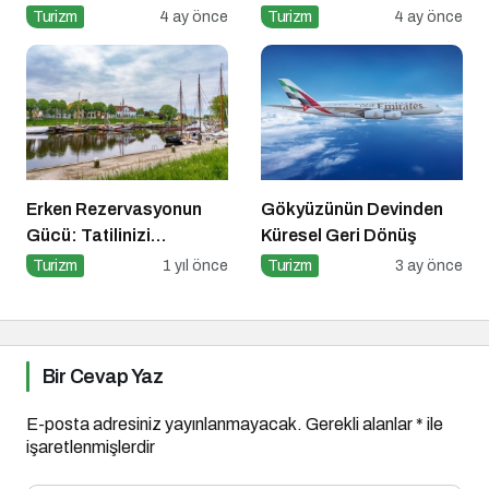
Dönemi
Turizm
4 ay önce
Turizm
4 ay önce
Erken Rezervasyonun
Gökyüzünün Devinden
Gücü: Tatilinizi
Küresel Geri Dönüş
Planlayın, Avantajları
Turizm
1 yıl önce
Turizm
3 ay önce
Yakalayın!
Bir Cevap Yaz
E-posta adresiniz yayınlanmayacak.
Gerekli alanlar
*
ile
işaretlenmişlerdir