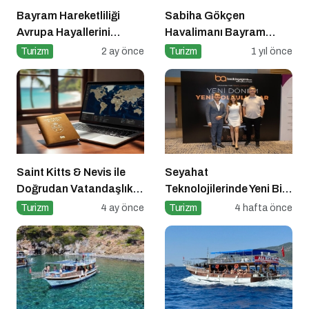
Bayram Hareketliliği
Sabiha Gökçen
Avrupa Hayallerini
Havalimanı Bayram
Tetikledi
Yoğunluğuna Hazır!
Turizm
2 ay önce
Turizm
1 yıl önce
Saint Kitts & Nevis ile
Seyahat
Doğrudan Vatandaşlık
Teknolojilerinde Yeni Bir
Dönemi
Dönem
Turizm
4 ay önce
Turizm
4 hafta önce