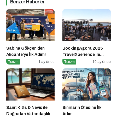
Benzer Haberler
Sabiha Gökçen’den
BookingAgora 2025
Alicante’ye İlk Adım!
TravelXperience ile
seyahat sektörü Six
Turizm
1 ay önce
Turizm
10 ay önce
Senses Kocataş
Mansions’da bir araya
geldi
Saint Kitts & Nevis ile
Sınırların Ötesine İlk
Doğrudan Vatandaşlık
Adım