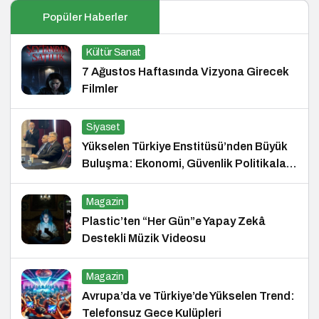
Popüler Haberler
Kültür Sanat
7 Ağustos Haftasında Vizyona Girecek
Filmler
Siyaset
Yükselen Türkiye Enstitüsü’nden Büyük
Buluşma: Ekonomi, Güvenlik Politikaları
ve Hukuk Konferansı
Magazin
Plastic’ten “Her Gün”e Yapay Zekâ
Destekli Müzik Videosu
Magazin
Avrupa’da ve Türkiye’de Yükselen Trend:
Telefonsuz Gece Kulüpleri