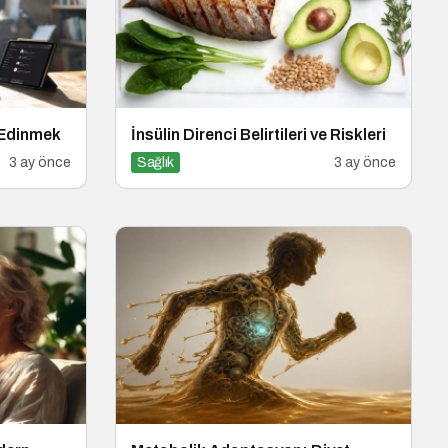
 Edinmek
İnsülin Direnci Belirtileri ve Riskleri
3 ay önce
Sağlık
3 ay önce