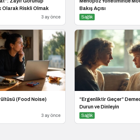
at”: Zayıf Görünüp
Menopoz Yönetiminde Mo
 Olarak Riskli Olmak
Bakış Açısı
3 ay önce
Sağlık
ültüsü (Food Noise)
“Ergenliktir Geçer” Dem
Durun ve Dinleyin
3 ay önce
Sağlık