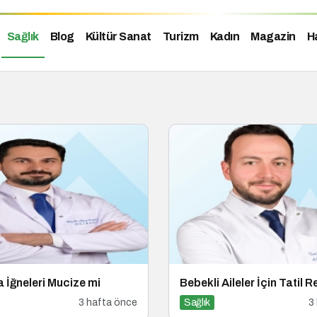
Sağlık
Blog
Kültür Sanat
Turizm
Kadın
Magazin
H
 İğneleri Mucize mi
Bebekli Aileler İçin Tatil R
3 hafta önce
Sağlık
3