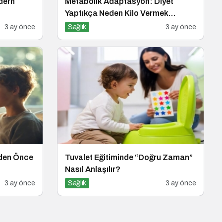
dern
Metabolik Adaptasyon: Diyet
Yaptıkça Neden Kilo Vermek
Zorlaşır?
3 ay önce
Sağlık
3 ay önce
eden Önce
Tuvalet Eğitiminde “Doğru Zaman”
Nasıl Anlaşılır?
3 ay önce
Sağlık
3 ay önce