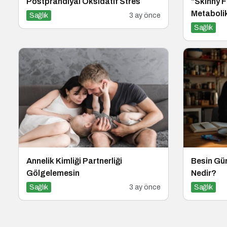
Postprandiyal Oksidatif Stres
“Skinny F
Metabolik
Sağlık
3 ay önce
Sağlık
Annelik Kimliği Partnerliği
Besin Gür
Gölgelemesin
Nedir?
Sağlık
3 ay önce
Sağlık