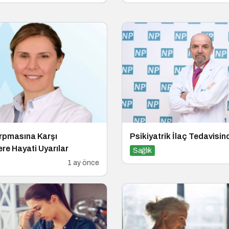
rpmasına Karşı
Psikiyatrik İlaç Tedavisin
re Hayati Uyarılar
Sağlık
1 ay önce