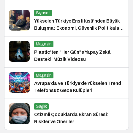
Siyaset
Yükselen Türkiye Enstitüsü’nden Büyük
Buluşma: Ekonomi, Güvenlik Politikaları
ve Hukuk Konferansı
Magazin
Plastic’ten “Her Gün”e Yapay Zekâ
Destekli Müzik Videosu
Magazin
Avrupa’da ve Türkiye’de Yükselen Trend:
Telefonsuz Gece Kulüpleri
Sağlık
Otizmli Çocuklarda Ekran Süresi:
Riskler ve Öneriler