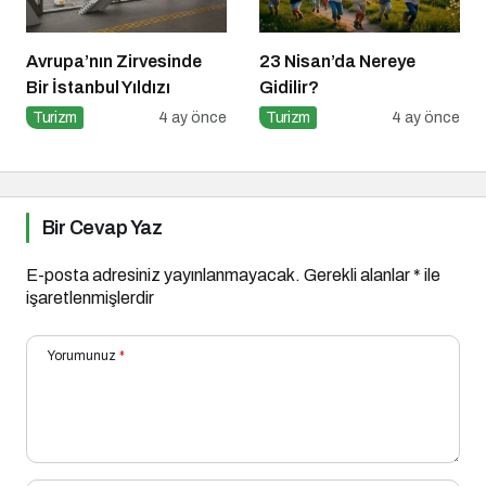
Avrupa’nın Zirvesinde
23 Nisan’da Nereye
Bir İstanbul Yıldızı
Gidilir?
Turizm
4 ay önce
Turizm
4 ay önce
Bir Cevap Yaz
E-posta adresiniz yayınlanmayacak.
Gerekli alanlar
*
ile
işaretlenmişlerdir
Yorumunuz
*