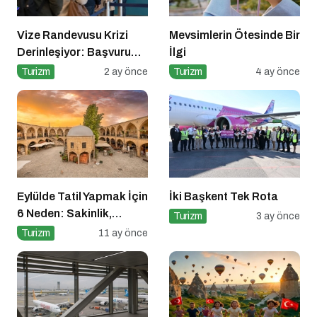
Vize Randevusu Krizi
Mevsimlerin Ötesinde Bir
Derinleşiyor: Başvuru
İlgi
Süreçlerinde Rekor
Turizm
2 ay önce
Turizm
4 ay önce
Şikayet Artışı
Eylülde Tatil Yapmak İçin
İki Başkent Tek Rota
6 Neden: Sakinlik,
Turizm
3 ay önce
Ekonomi ve Keyif Bir
Turizm
11 ay önce
Arada