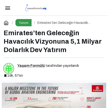
Gaziantep Turizmde Dijital Çağı Başlattı
Paylaş
Yorum Yap
Emirates’ten Geleceğin Havacılık
Turizm
Vizyonuna 5,1 Milyar Dolarlık Dev Yatırım
Emirates’ten Geleceğin
Havacılık Vizyonuna 5,1 Milyar
Dolarlık Dev Yatırım
Yaşam Formülü
tarafından yayınlandı
1dk, 57sn