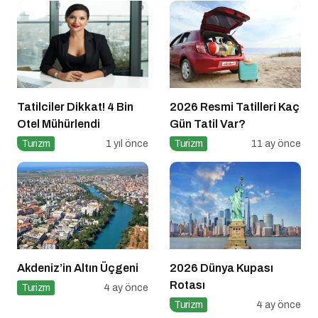
Tatilciler Dikkat! 4 Bin
2026 Resmi Tatilleri Kaç
Otel Mühürlendi
Gün Tatil Var?
Turizm
1 yıl önce
Turizm
11 ay önce
Akdeniz’in Altın Üçgeni
2026 Dünya Kupası
Rotası
Turizm
4 ay önce
Turizm
4 ay önce