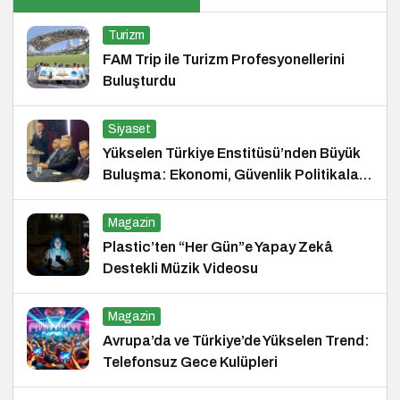
Turizm
FAM Trip ile Turizm Profesyonellerini
Buluşturdu
Siyaset
Yükselen Türkiye Enstitüsü’nden Büyük
Buluşma: Ekonomi, Güvenlik Politikaları
ve Hukuk Konferansı
Magazin
Plastic’ten “Her Gün”e Yapay Zekâ
Destekli Müzik Videosu
Magazin
Avrupa’da ve Türkiye’de Yükselen Trend:
Telefonsuz Gece Kulüpleri