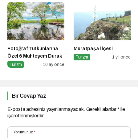
Fotoğraf Tutkunlarına
Muratpaşa İlçesi
Özel 6 Muhteşem Durak
Turizm
1 yıl önce
Turizm
10 ay önce
Bir Cevap Yaz
E-posta adresiniz yayınlanmayacak.
Gerekli alanlar
*
ile
işaretlenmişlerdir
Yorumunuz
*