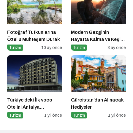
Fotoğraf Tutkunlarına
Modern Gezginin
Özel 6 Muhteşem Durak
Hayatta Kalma ve Keşif
Rehberi
Turizm
10 ay önce
Turizm
3 ay önce
Türkiye’deki İlk voco
Gürcistan’dan Alınacak
Otelini Antalya
Hediyeler
Konyaaltı’nda Açıyor
Turizm
1 yıl önce
Turizm
1 yıl önce