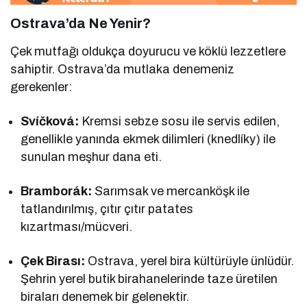
Ostrava’da Ne Yenir?
Çek mutfağı oldukça doyurucu ve köklü lezzetlere
sahiptir. Ostrava’da mutlaka denemeniz
gerekenler:
Svíčková:
Kremsi sebze sosu ile servis edilen,
genellikle yanında ekmek dilimleri (knedlíky) ile
sunulan meşhur dana eti.
Bramborák:
Sarımsak ve mercanköşk ile
tatlandırılmış, çıtır çıtır patates
kızartması/mücveri.
Çek Birası:
Ostrava, yerel bira kültürüyle ünlüdür.
Şehrin yerel butik birahanelerinde taze üretilen
biraları denemek bir gelenektir.