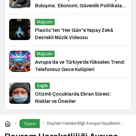
Buluşma: Ekonomi, Güvenlik Politikaları
ve Hukuk Konferansı
Magazin
Plastic’ten “Her Gün”e Yapay Zekâ
Destekli Müzik Videosu
Magazin
Avrupa’da ve Türkiye’de Yükselen Trend:
Telefonsuz Gece Kulüpleri
Sağlık
Otizmli Çocuklarda Ekran Süresi:
Riskler ve Öneriler
Bayram Hareketliliği Avrupa Hayallerini
Turizm
Tetikledi