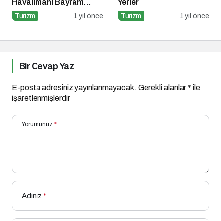
Havalimanı Bayram
Yerler
Yoğunluğuna Hazır!
Turizm
1 yıl önce
Turizm
1 yıl önce
Bir Cevap Yaz
E-posta adresiniz yayınlanmayacak.
Gerekli alanlar
*
ile
işaretlenmişlerdir
Yorumunuz
*
Adınız
*