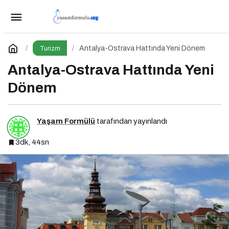
Bayram Hareketliliği Avrupa Hayallerini
Tetikledi
Paylaş
Yorum Yap
Antalya-Ostrava Hattında Yeni Dönem
Turizm
Antalya-Ostrava Hattında Yeni
Dönem
Yaşam Formülü
tarafından yayınlandı
3dk, 44sn