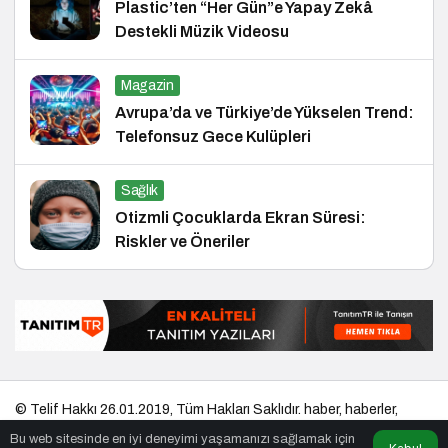
Plastic’ten “Her Gün”e Yapay Zekâ
Destekli Müzik Videosu
Magazin
Avrupa’da ve Türkiye’de Yükselen Trend:
Telefonsuz Gece Kulüpleri
Sağlık
Otizmli Çocuklarda Ekran Süresi:
Riskler ve Öneriler
© Telif Hakkı 26.01.2019, Tüm Hakları Saklıdır.
haber
,
haberler
,
gezilecek yerler
,
en iyiler listesi
,
bihaber
,
startup
,
sağlıklı
,
eshaber
,
Bu web sitesinde en iyi deneyimi yaşamanızı sağlamak için
kadın
,
habertr