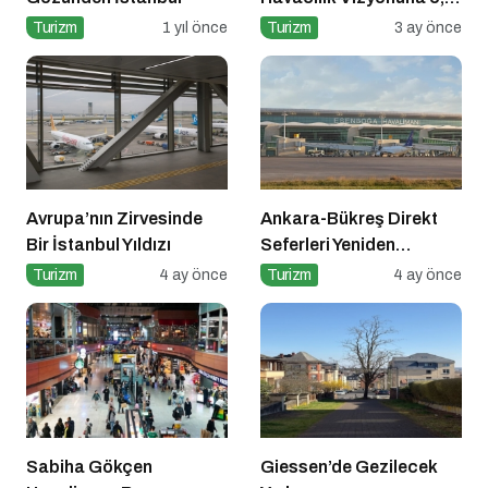
Milyar Dolarlık Dev
Turizm
1 yıl önce
Turizm
3 ay önce
Yatırım
Avrupa’nın Zirvesinde
Ankara-Bükreş Direkt
Bir İstanbul Yıldızı
Seferleri Yeniden
Başladı!
Turizm
4 ay önce
Turizm
4 ay önce
Sabiha Gökçen
Giessen’de Gezilecek