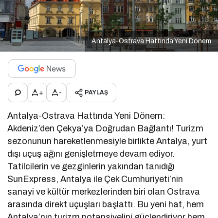
Antalya-Ostrava Hattında Yeni Dönem
+
-
PAYLAŞ
Antalya-Ostrava Hattında Yeni Dönem:
Akdeniz’den Çekya’ya Doğrudan Bağlantı! Turizm
sezonunun hareketlenmesiyle birlikte Antalya, yurt
dışı uçuş ağını genişletmeye devam ediyor.
Tatilcilerin ve gezginlerin yakından tanıdığı
SunExpress, Antalya ile Çek Cumhuriyeti’nin
sanayi ve kültür merkezlerinden biri olan Ostrava
arasında direkt uçuşları başlattı. Bu yeni hat, hem
Antalya’nın turizm potansiyelini güçlendiriyor hem