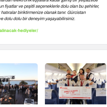
çlardan elektronik eşyalara kadar geniş bir yelpazede
n fiyatlar ve çeşitli seçeneklerle dolu olan bu şehirler,
atıralar biriktirmenize olanak tanır. Gürcistan
 ve dolu dolu bir deneyim yaşayabilirsiniz.
alinacak-hediyeler/