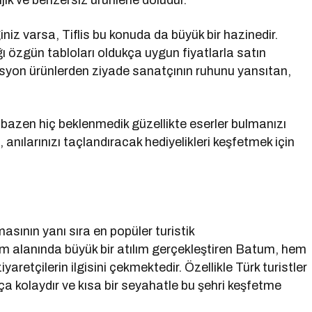
ik ve benzersiz ürünlerle doludur.
iniz varsa, Tiflis bu konuda da büyük bir hazinedir.
ğı özgün tabloları oldukça uygun fiyatlarla satın
kasyon ürünlerden ziyade sanatçının ruhunu yansıtan,
, bazen hiç beklenmedik güzellikte eserler bulmanızı
 anılarınızı taçlandıracak hediyelikleri keşfetmek için
asının yanı sıra en popüler turistik
izm alanında büyük bir atılım gerçekleştiren Batum, hem
aretçilerin ilgisini çekmektedir. Özellikle Türk turistler
a kolaydır ve kısa bir seyahatle bu şehri keşfetme