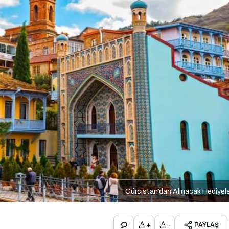
Gürcistan’dan Alınacak Hediyel
+
-
PAYLAŞ