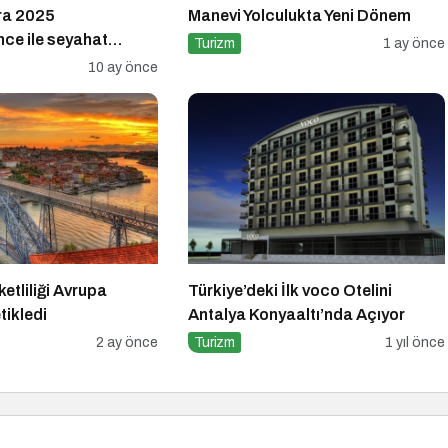
ra 2025
Manevi Yolculukta Yeni Dönem
nce ile seyahat
Turizm
1 ay önce
Senses Kocataş
10 ay önce
ir araya geldi
tliliği Avrupa
Türkiye’deki İlk voco Otelini
tikledi
Antalya Konyaaltı’nda Açıyor
2 ay önce
Turizm
1 yıl önce