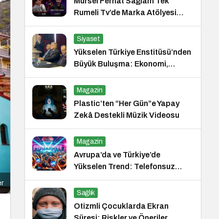
Mürsel Ferhat Sağlam Tek
Rumeli Tv’de Marka Atölyesi
Programına Konuk Oldu
Siyaset
Yükselen Türkiye Enstitüsü’nden
Büyük Buluşma: Ekonomi,
Güvenlik Politikaları ve Hukuk
Konferansı
Magazin
Plastic’ten “Her Gün”e Yapay
Zekâ Destekli Müzik Videosu
Magazin
Avrupa’da ve Türkiye’de
Yükselen Trend: Telefonsuz
Gece Kulüpleri
er
Sağlık
Otizmli Çocuklarda Ekran
Süresi: Riskler ve Öneriler