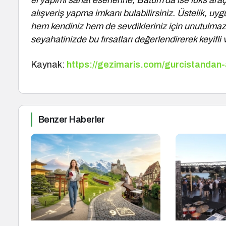
el yapımı sanat eserlerine, Batum’da ise lüks ara
alışveriş yapma imkanı bulabilirsiniz. Üstelik, uygu
hem kendiniz hem de sevdikleriniz için unutulmaz h
seyahatinizde bu fırsatları değerlendirerek keyifli
Kaynak:
https://gezimaris.com/gurcistandan-
Benzer Haberler