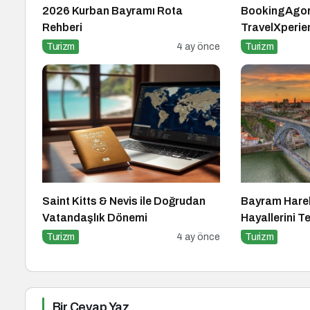
2026 Kurban Bayramı Rota
BookingAgo
Rehberi
TravelXperie
sektörü Six 
Turizm
4 ay önce
Turizm
Mansions’da b
Saint Kitts & Nevis ile Doğrudan
Bayram Hareke
Vatandaşlık Dönemi
Hayallerini Te
Turizm
4 ay önce
Turizm
Bir Cevap Yaz