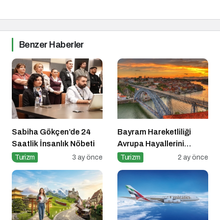
Benzer Haberler
Sabiha Gökçen’de 24
Bayram Hareketliliği
Saatlik İnsanlık Nöbeti
Avrupa Hayallerini
Tetikledi
Turizm
3 ay önce
Turizm
2 ay önce