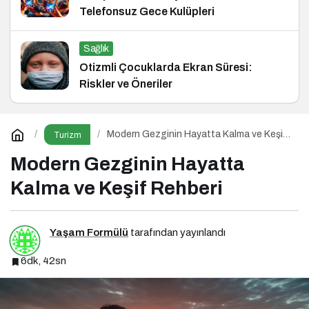
Telefonsuz Gece Kulüpleri
Sağlık
Otizmli Çocuklarda Ekran Süresi:
Riskler ve Öneriler
Modern Gezginin Hayatta Kalma ve Keşif
Turizm
Rehberi
Modern Gezginin Hayatta
Kalma ve Keşif Rehberi
Yaşam Formülü
tarafından yayınlandı
6dk, 42sn