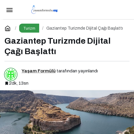
Modern Gezginin Hayatta Kalma ve Keşif
Rehberi
Paylaş
Yorum Yap
Gaziantep Turizmde Dijital Çağı Başlattı
Turizm
Gaziantep Turizmde Dijital
Çağı Başlattı
Yaşam Formülü
tarafından yayınlandı
2dk, 13sn