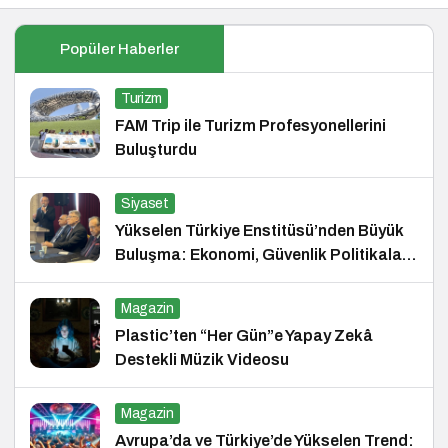
Popüler Haberler
Turizm
FAM Trip ile Turizm Profesyonellerini
Buluşturdu
Siyaset
Yükselen Türkiye Enstitüsü’nden Büyük
Buluşma: Ekonomi, Güvenlik Politikaları
ve Hukuk Konferansı
Magazin
Plastic’ten “Her Gün”e Yapay Zekâ
Destekli Müzik Videosu
Magazin
Avrupa’da ve Türkiye’de Yükselen Trend: