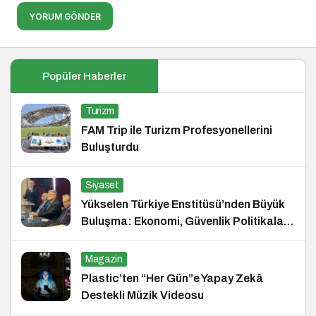
YORUM GÖNDER
Popüler Haberler
Turizm
FAM Trip ile Turizm Profesyonellerini
Buluşturdu
Siyaset
Yükselen Türkiye Enstitüsü’nden Büyük
Buluşma: Ekonomi, Güvenlik Politikaları
ve Hukuk Konferansı
Magazin
Plastic’ten “Her Gün”e Yapay Zekâ
Destekli Müzik Videosu