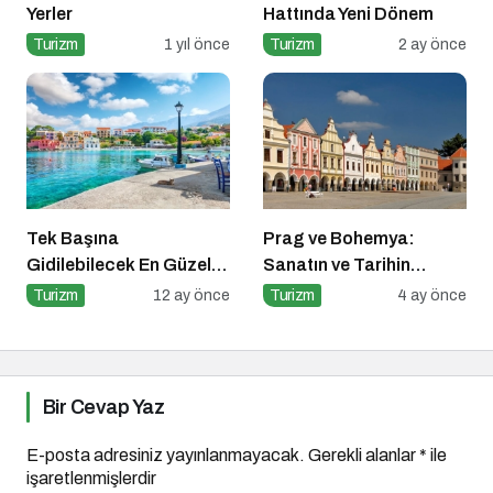
Yerler
Hattında Yeni Dönem
Turizm
1 yıl önce
Turizm
2 ay önce
Tek Başına
Prag ve Bohemya:
Gidilebilecek En Güzel
Sanatın ve Tarihin
Tatil Yerleri
Kesiştiği Coğrafya
Turizm
12 ay önce
Turizm
4 ay önce
Bir Cevap Yaz
E-posta adresiniz yayınlanmayacak.
Gerekli alanlar
*
ile
işaretlenmişlerdir