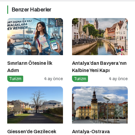
Benzer Haberler
Sınırların Ötesine İlk
Antalya’dan Bavyera’nın
Adım
Kalbine Yeni Kapı
Turizm
4 ay önce
Turizm
4 ay önce
Giessen’de Gezilecek
Antalya-Ostrava