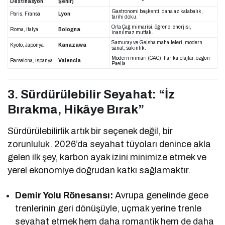
Destinasyon
Şehir)
Gastronomi başkenti, daha az kalabalık,
Paris, Fransa
Lyon
tarihi doku.
Orta Çağ mimarisi, öğrenci enerjisi,
Roma, İtalya
Bologna
inanılmaz mutfak.
Samuray ve Geisha mahalleleri, modern
Kyoto, Japonya
Kanazawa
sanat, sakinlik.
Modern mimari (CAC), harika plajlar, özgün
Barselona, İspanya
Valencia
Paella.
3. Sürdürülebilir Seyahat: “İz
Bırakma, Hikâye Bırak”
Sürdürülebilirlik artık bir seçenek değil, bir
zorunluluk. 2026’da seyahat tüyoları denince akla
gelen ilk şey, karbon ayak izini minimize etmek ve
yerel ekonomiye doğrudan katkı sağlamaktır.
Demir Yolu Rönesansı:
Avrupa genelinde gece
trenlerinin geri dönüşüyle, uçmak yerine trenle
seyahat etmek hem daha romantik hem de daha