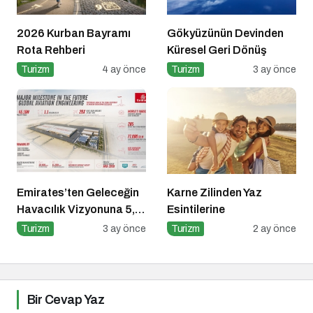
2026 Kurban Bayramı
Gökyüzünün Devinden
Rota Rehberi
Küresel Geri Dönüş
Turizm
4 ay önce
Turizm
3 ay önce
Emirates’ten Geleceğin
Karne Zilinden Yaz
Havacılık Vizyonuna 5,1
Esintilerine
Milyar Dolarlık Dev
Turizm
3 ay önce
Turizm
2 ay önce
Yatırım
Bir Cevap Yaz