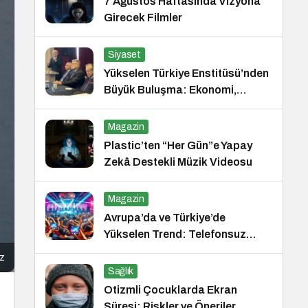
7 Ağustos Haftasında Vizyona
Girecek Filmler
Siyaset
Yükselen Türkiye Enstitüsü’nden
Büyük Buluşma: Ekonomi,
Güvenlik Politikaları ve Hukuk
Konferansı
Magazin
Plastic’ten “Her Gün”e Yapay
Zekâ Destekli Müzik Videosu
Magazin
Avrupa’da ve Türkiye’de
Yükselen Trend: Telefonsuz
Gece Kulüpleri
z
Sağlık
Otizmli Çocuklarda Ekran
Süresi: Riskler ve Öneriler