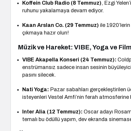
Koffein Club Radio (8 Temmuz)
, Ezgi Yelen
ruhunu yakalamaya devam ediyor.
Kaan Arslan Co. (29 Temmuz)
ile 1920’leri
çıkmaya hazır olun!
Müzik ve Hareket: VIBE, Yoga ve Fil
VIBE Akapella Konseri (24 Temmuz):
Coldp
enstrümansız sadece insan sesinin büyüleyici
pasını silecek.
Nati Yoga:
Pazar sabahları gerçekleştirilen 
isteyenleri Vestel Amfi’nin ferah atmosferine 
Inter Alia (12 Temmuz):
Oscar adayı Rosamun
temalı bu ödüllü yapım, dev ekranda sinemase