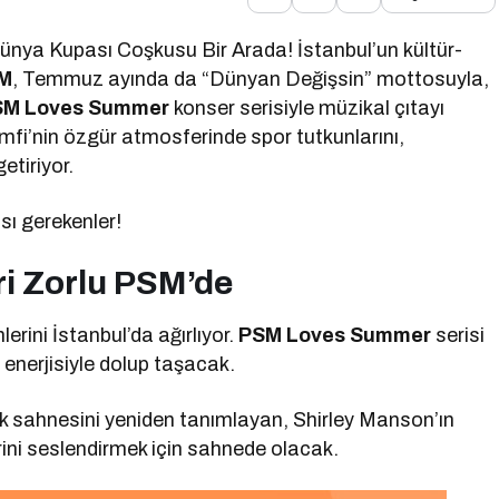
nya Kupası Coşkusu Bir Arada! İstanbul’un kültür-
SM
, Temmuz ayında da “Dünyan Değişsin” mottosuyla,
SM Loves Summer
konser serisiyle müzikal çıtayı
fi’nin özgür atmosferinde spor tutkunlarını,
etiriyor.
ı gerekenler!
ri Zorlu PSM’de
rini İstanbul’da ağırlıyor.
PSM Loves Summer
serisi
 enerjisiyle dolup taşacak.
ock sahnesini yeniden tanımlayan, Shirley Manson’ın
rini seslendirmek için sahnede olacak.