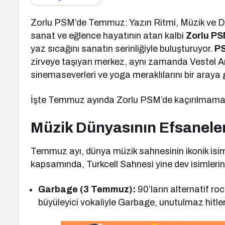
Zorlu PSM’de Temmuz: Yazın Ritmi, Müzik ve Dü
sanat ve eğlence hayatının atan kalbi
Zorlu P
yaz sıcağını sanatın serinliğiyle buluşturuyor.
P
zirveye taşıyan merkez, aynı zamanda Vestel Am
sinemaseverleri ve yoga meraklılarını bir araya g
İşte Temmuz ayında Zorlu PSM’de kaçırılmamas
Müzik Dünyasının Efsanele
Temmuz ayı, dünya müzik sahnesinin ikonik isimle
kapsamında, Turkcell Sahnesi yine dev isimlerin
Garbage (3 Temmuz):
90’ların alternatif r
büyüleyici vokaliyle Garbage, unutulmaz hitle