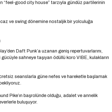
’in “feel-good city house” tarzıyla gündüz partilerinin
n caz ve swing dönemine nostaljik bir yolculuğa
m
lay’den Daft Punk’a uzanan geniş repertuvarlarını,
 gücüyle sahneye taşıyan ödüllü koro VIBE, kulakların
ücretsiz seanslarla güne nefes ve hareketle başlamak
bekliyoruz.
d Pike’ın başrolünde olduğu, adalet ve annelik
verlerle buluşuyor.