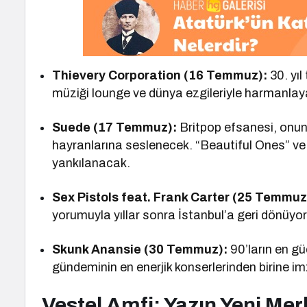
Thievery Corporation (16 Temmuz):
30. yıl
müziği lounge ve dünya ezgileriyle harmanlaya
Suede (17 Temmuz):
Britpop efsanesi, onu
hayranlarına seslenecek. “Beautiful Ones” ve 
yankılanacak.
Sex Pistols feat. Frank Carter (25 Temmuz
yorumuyla yıllar sonra İstanbul’a geri dönüyor
Skunk Anansie (30 Temmuz):
90’ların en gü
gündeminin en enerjik konserlerinden birine i
Vestel Amfi: Yazın Yeni Mer