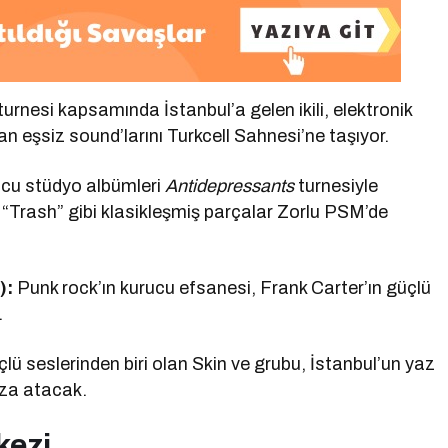
 turnesi kapsamında İstanbul’a gelen ikili, elektronik
n eşsiz sound’larını Turkcell Sahnesi’ne taşıyor.
ncu stüdyo albümleri
Antidepressants
turnesiyle
“Trash” gibi klasikleşmiş parçalar Zorlu PSM’de
):
Punk rock’ın kurucu efsanesi, Frank Carter’ın güçlü
.
çlü seslerinden biri olan Skin ve grubu, İstanbul’un yaz
mza atacak.
kezi