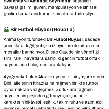
Sweeney
ve
Amanda Seyfried
’in başrolleri
paylaştığı film, güven, manipülasyon ve sınıfsal
gerilim temalarını karanlık bir atmosferle işliyor.
Bir Futbol Rüyası (Robotia)
Animasyon türündeki
Bir Futbol Rüyası
, sadece
çocuklara değil, yetişkin izleyicilere de hitap eden
mesajlar barındırıyor. Diego Cagide’nin yönettiği
film, farklı hayatlara sahip iki gencin futbol ortak
paydasında buluşmasını anlatıyor.
Ayağı sakat olan Alex ile ayrıcalıklı bir yaşam süren
Bibi, ailelerinin itirazlarına rağmen birlikte futbol
oynamaktan vazgeçmez. Zorluklara rağmen
hayallerinin peşinden gitmeye çalışan bu iki
karakterin hikâyesi; eşitlik, takım ruhu ve azim gibi
evrensel temalar etrafında şekilleniyor. Film, ilham