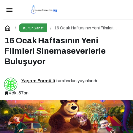
Bu Cuma Vizyonda Hangi Filmler Var
Paylaş
Yorum Yap
16 Ocak Haftasının Yeni Filmleri
Kültür Sanat
Sinemaseverlerle Buluşuyor
16 Ocak Haftasının Yeni
Filmleri Sinemaseverlerle
Buluşuyor
Yaşam Formülü
tarafından yayınlandı
4dk, 57sn