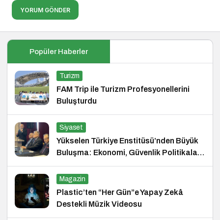
YORUM GÖNDER
Popüler Haberler
Turizm
FAM Trip ile Turizm Profesyonellerini
Buluşturdu
Siyaset
Yükselen Türkiye Enstitüsü’nden Büyük
Buluşma: Ekonomi, Güvenlik Politikaları
ve Hukuk Konferansı
Magazin
Plastic’ten “Her Gün”e Yapay Zekâ
Destekli Müzik Videosu