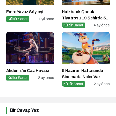
Emre Yavuz Söyleşi
Halkbank Çocuk
Tiyatrosu 19 Şehirde 50
Kültür Sanat
1 yıl önce
Gösterimle Sahne Alıyor!
Kültür Sanat
4 ay önce
Akdeniz’in Caz Havası
5 Haziran Haftasında
Sinemada Neler Var
Kültür Sanat
2 ay önce
Kültür Sanat
2 ay önce
Bir Cevap Yaz