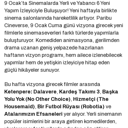
9 Ocak’ta Sinemalarda Yerli ve Yabancı 6 Yeni
Yapım İzleyiciyle Buluşuyor! Yeni haftayla birlikte
sinema salonlarında hareketlilik artıyor. Paribu
Cineverse, 9 Ocak Cuma günü vizyona girecek yeni
filmlerle sinemaseverleri farklı türlerde yapımlarla
buluşturuyor. Komediden animasyona, gerilimden
drama uzanan geniş yelpazede hazırlanan
haftanın vizyon programı, hem ailece izlenebilecek
yapımlar hem de yetişkin izleyiciye hitap eden
güçlü hikâyeler sunuyor.
Bu hafta vizyona girecek filmler arasında
Ketenpere: Dalavere
,
Kardeş Takımı 3
,
Başka
Yolu Yok (No Other Choice)
,
Hizmetçi (The
Housemaid)
,
Bir Futbol Rüyası (Robotia)
ve
Atalarımızın Efsaneleri
yer alıyor. Yerli sinemanın
popüler isimlerini bir araya getiren komedilerden,