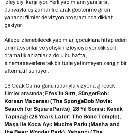
izleyiciyi karşılıyor. Yerli yapımların yanı sıra,
dünyayla eş zamanlı olarak gösterime giren
yabancı filmler de vizyon programında dikkat
çekiyor.
Ailece izlenebilecek yapımlar, çocuklara hitap eden
animasyonlar ve yetişkin izleyiciye yönelik sert
dramatik anlatılarla dolu bu hafta,
sinemaseverlere tek bir türle yetinmeyen zengin bir
alternatif sunuyor.
16 Ocak Cuma günü itibarıyla vizyona girecek
filmler arasında;
Efes’in Sırrı
,
SüngerBob:
Korsan Macerası (The SpongeBob Movie:
Search for SquarePants)
,
28 Yıl Sonra: Kemik
Tapınağı (28 Years Later: The Bone Temple)
,
Maşa ile Koca Ayı: Mucize Parkı (Masha and
the Bear: Wonder Park)
,
Yabancı (The