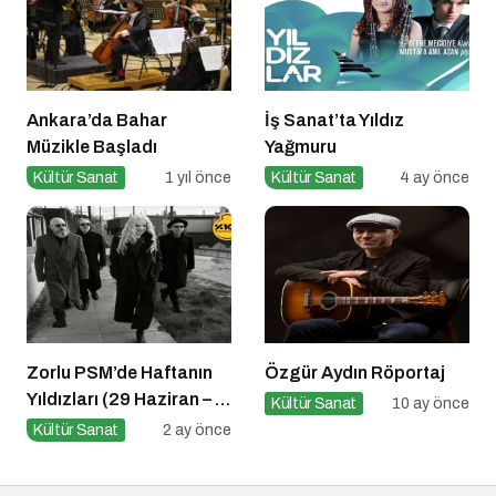
Ankara’da Bahar
İş Sanat’ta Yıldız
Müzikle Başladı
Yağmuru
Kültür Sanat
1 yıl önce
Kültür Sanat
4 ay önce
Zorlu PSM’de Haftanın
Özgür Aydın Röportaj
Yıldızları (29 Haziran – 5
Kültür Sanat
10 ay önce
Temmuz)
Kültür Sanat
2 ay önce