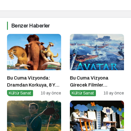
Benzer Haberler
Bu Cuma Vizyonda:
Bu Cuma Vizyona
Dramdan Korkuya, 8 Yeni
Girecek Filmler
Film Sinemaseverlerle
Açıklandı
Kültür Sanat
10 ay önce
Kültür Sanat
10 ay önce
Buluşuyor!