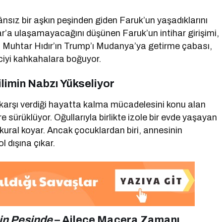
sız bir aşkın peşinden giden Faruk’un yaşadıklarını
lizar’a ulaşamayacağını düşünen Faruk’un intihar girişimi,
r. Muhtar Hıdır’ın Trump’ı Mudanya’ya getirme çabası,
irciyi kahkahalara boğuyor.
ilimin Nabzı Yükseliyor
 karşı verdiği hayatta kalma mücadelesini konu alan
ere sürüklüyor. Oğullarıyla birlikte izole bir evde yaşayan
i kural koyar. Ancak çocuklardan biri, annesinin
l dışına çıkar.
in Peşinde
– Ailece Macera Zamanı