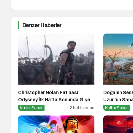
Benzer Haberler
Christopher Nolan Fırtınası:
Doğanın Sess
Odyssey İlk Hafta Sonunda Gişeyi
Uzun’un Sana
Salladı!
Kültür Sanat
2 hafta önce
Kültür Sanat