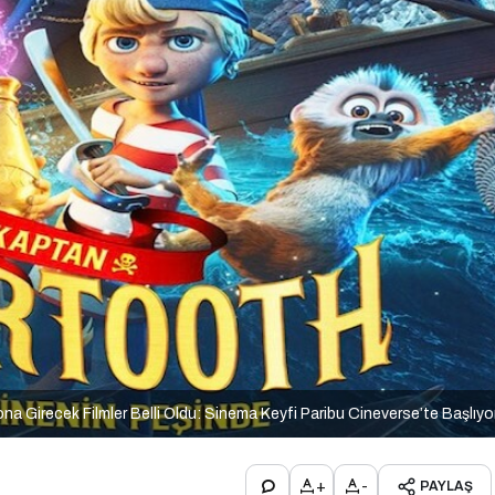
na Girecek Filmler Belli Oldu: Sinema Keyfi Paribu Cineverse’te Başlıyo
+
-
PAYLAŞ