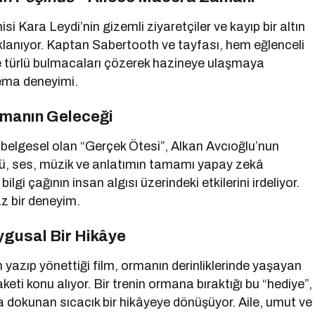
 Kara Leydi’nin gizemli ziyaretçiler ve kayıp bir altın
klanıyor. Kaptan Sabertooth ve tayfası, hem eğlenceli
e türlü bulmacaları çözerek hazineye ulaşmaya
inema deneyimi.
emanın Geleceği
ı belgesel olan “Gerçek Ötesi”, Alkan Avcıoğlu’nun
tü, ses, müzik ve anlatımın tamamı yapay zekâ
gi çağının insan algısı üzerindeki etkilerini irdeliyor.
z bir deneyim.
ygusal Bir Hikâye
azıp yönettiği film, ormanın derinliklerinde yaşayan
keti konu alıyor. Bir trenin ormana bıraktığı bu “hediye”,
ına dokunan sıcacık bir hikâyeye dönüşüyor. Aile, umut ve