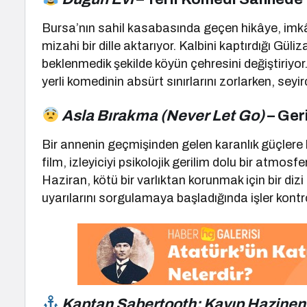
Bursa’nın sahil kasabasında geçen hikâye, imkân
mizahi bir dille aktarıyor. Kalbini kaptırdığı Gü
beklenmedik şekilde köyün çehresini değiştiriyo
yerli komedinin absürt sınırlarını zorlarken, sey
Asla Bırakma (Never Let Go)
– Ger
Bir annenin geçmişinden gelen karanlık güçlere
film, izleyiciyi psikolojik gerilim dolu bir atmosf
Haziran, kötü bir varlıktan korunmak için bir diz
uyarılarını sorgulamaya başladığında işler kontro
Kaptan Sabertooth: Kayıp Hazinen