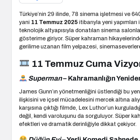
Türkiye’nin 29 ilinde, 78 sinema işletmesi ve 
yani
11 Temmuz 2025
itibarıyla yeni yapımlar
teknolojik altyapısıyla donatılan sinema salonları
gösterime giriyor. Süper kahraman hikayelerind
gerilime uzanan film yelpazesi, sinemaseverlere 
11 Temmuz Cuma Vizyond
Superman
– Kahramanlığın Yenide
James Gunn’ın yönetmenliğini üstlendiği bu yen
ilişkisini ve içsel mücadelesini mercek altına a
karşısına çıktığı filmde, Lex Luthor’un kurgulad
değil, kendi varoluşunu da sorguluyor. Süper k
efektleri ve dramatik derinliğiyle dikkat çekiyor.
Düğün Evi
– Yerli Komedi Sahnede