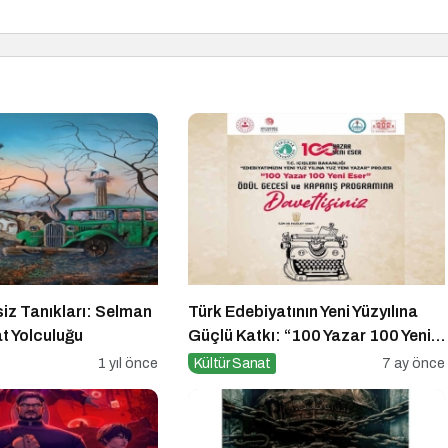
iz Tanıkları: Selman
Türk Edebiyatının Yeni Yüzyılına
t Yolculuğu
Güçlü Katkı: “100 Yazar 100 Yeni
Eser” Projesi Ödül Gecesi
1 yıl önce
Kültür Sanat
7 ay önce