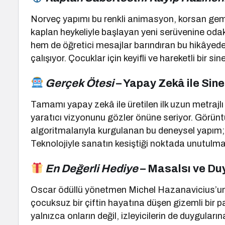
Norveç yapımı bu renkli animasyon, korsan gemisi
kaplan heykeliyle başlayan yeni serüvenine oda
hem de öğretici mesajlar barındıran bu hikâyed
çalışıyor. Çocuklar için keyifli ve hareketli bir s
Gerçek Ötesi
– Yapay Zekâ ile Sin
Tamamı yapay zekâ ile üretilen ilk uzun metrajl
yaratıcı vizyonunu gözler önüne seriyor. Görün
algoritmalarıyla kurgulanan bu deneysel yapım; bil
Teknolojiyle sanatın kesiştiği noktada unutulma
En Değerli Hediye
– Masalsı ve Du
Oscar ödüllü yönetmen Michel Hazanavicius’un y
çocuksuz bir çiftin hayatına düşen gizemli bir pa
yalnızca onların değil, izleyicilerin de duygular