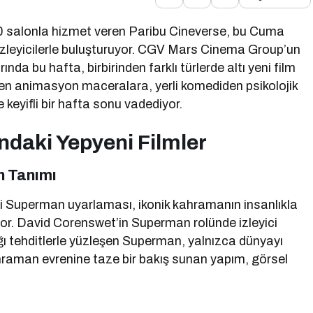
640 salonla hizmet veren Paribu Cineverse, bu Cuma
ı izleyicilerle buluşturuyor. CGV Mars Cinema Group’un
nda bu hafta, birbirinden farklı türlerde altı yeni film
en animasyon maceralara, yerli komediden psikolojik
keyifli bir hafta sonu vadediyor.
aki Yepyeni Filmler
n Tanımı
i Superman uyarlaması, ikonik kahramanın insanlıkla
lıyor. David Corenswet’in Superman rolünde izleyici
ığı tehditlerle yüzleşen Superman, yalnızca dünyayı
ahraman evrenine taze bir bakış sunan yapım, görsel