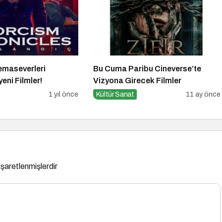
emaseverleri
Bu Cuma Paribu Cineverse’te
eni Filmler!
Vizyona Girecek Filmler
1 yıl önce
Kültür Sanat
11 ay önce
 işaretlenmişlerdir