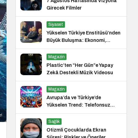
7 Ağustos Haftasında Vizyona
Girecek Filmler
Siyaset
Yükselen Türkiye Enstitüsü’nden
Büyük Buluşma: Ekonomi,
Güvenlik Politikaları ve Hukuk
Konferansı
Magazin
Plastic’ten “Her Gün”e Yapay
Zekâ Destekli Müzik Videosu
Magazin
Avrupa’da ve Türkiye’de
Yükselen Trend: Telefonsuz
Gece Kulüpleri
r!
Sağlık
Otizmli Çocuklarda Ekran
Süresi: Riskler ve Öneriler