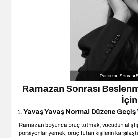
Ramazan Sonrası B
Ramazan Sonrası Beslenme:
İçin
Yavaş Yavaş Normal Düzene Geçiş 
Ramazan boyunca oruç tutmak, vücudun alıştığı 
porsiyonlar yemek, oruç tutan kişilerin karşıl