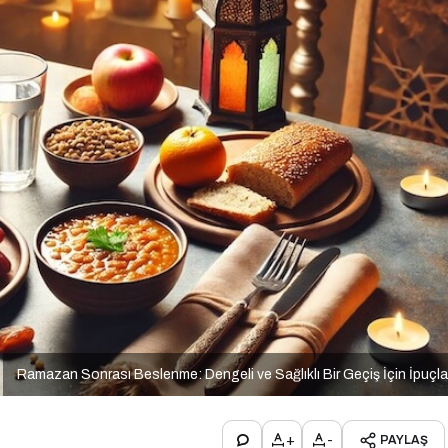
Ramazan Sonrası Beslenme: Dengeli ve Sağlıklı Bir Geçiş İçin İpuçla
+
-
PAYLAŞ