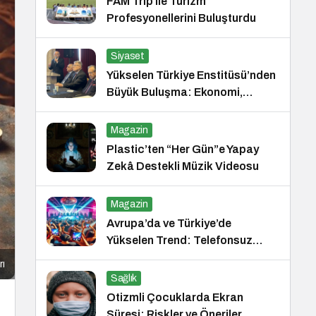
FAM Trip ile Turizm
Profesyonellerini Buluşturdu
Siyaset
Yükselen Türkiye Enstitüsü’nden
Büyük Buluşma: Ekonomi,
Güvenlik Politikaları ve Hukuk
Konferansı
Magazin
Plastic’ten “Her Gün”e Yapay
Zekâ Destekli Müzik Videosu
Magazin
Avrupa’da ve Türkiye’de
Yükselen Trend: Telefonsuz
Gece Kulüpleri
rı
Sağlık
Otizmli Çocuklarda Ekran
Süresi: Riskler ve Öneriler