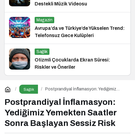
Destekli Müzik Videosu
Magazin
Avrupa’da ve Türkiye’de Yükselen Trend:
Telefonsuz Gece Kulüpleri
Sağlık
Otizmli Çocuklarda Ekran Süresi:
Riskler ve Öneriler
Postprandiyal İnflamasyon: Yediğimiz
Sağlık
Yemekten Saatler Sonra Başlayan Sessiz
Risk
Postprandiyal İnflamasyon:
Yediğimiz Yemekten Saatler
Sonra Başlayan Sessiz Risk