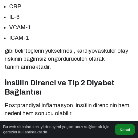
CRP
IL-6
VCAM-1
ICAM-1
gibi belirteçlerin yükselmesi, kardiyovasküler olay
riskinin bağımsız öngördürücüleri olarak
tanımlanmaktadır.
İnsülin Direnci ve Tip 2 Diyabet
Bağlantısı
Postprandiyal inflamasyon, insülin direncinin hem
nedeni hem sonucu olabilir.
Bu web sitesinde en iyi deneyimi yaşamanızı sağlamak için
İnflamatuvar sitokinler:
Kabul
çerezler kullanılmaktadır.