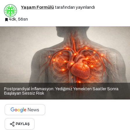
Yaşam Formülü
tarafından yayınlandı
4dk, 56sn
Postprandiyal İnflamasyon: Yediğimiz Yemekten Saatler Sonra
Başlayan Sessiz Risk
PAYLAŞ