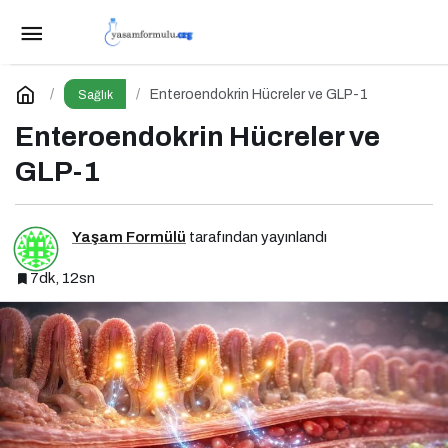
Postprandiyal İnflamasyon: Yediğimiz
Yemekten Saatler Sonra Başlayan Sessiz Risk
Paylaş
Yorum Yap
Enteroendokrin Hücreler ve GLP-1
Sağlık
Enteroendokrin Hücreler ve
GLP-1
Yaşam Formülü
tarafından yayınlandı
7dk, 12sn