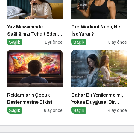
Yaz Mevsiminde
Pre-Workout Nedir, Ne
Sağlığınızı Tehdit Eden
İşe Yarar?
Hastalıklara Dikkat!
Sağlık
1 yıl önce
Sağlık
8 ay önce
Reklamların Çocuk
Bahar Bir Yenilenme mi,
Beslenmesine Etkisi
Yoksa Duygusal Bir
Sınav mı?
Sağlık
6 ay önce
Sağlık
4 ay önce