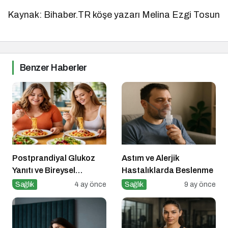
Kaynak: Bihaber.TR köşe yazarı Melina Ezgi Tosun
Benzer Haberler
Postprandiyal Glukoz
Astım ve Alerjik
Yanıtı ve Bireysel
Hastalıklarda Beslenme
Farklılıklar
Sağlık
4 ay önce
Sağlık
9 ay önce