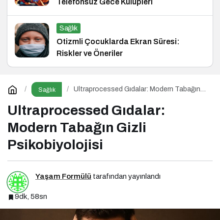
Telefonsuz Gece Kulüpleri
Sağlık
Otizmli Çocuklarda Ekran Süresi:
Riskler ve Öneriler
Ultraprocessed Gıdalar: Modern Tabağın
Sağlık
Gizli Psikobiyolojisi
Ultraprocessed Gıdalar:
Modern Tabağın Gizli
Psikobiyolojisi
Yaşam Formülü
tarafından yayınlandı
9dk, 58sn