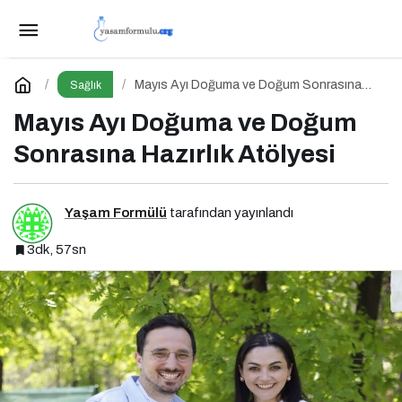
Ultraprocessed Gıdalar: Modern Tabağın Gizli
Psikobiyolojisi
Paylaş
Yorum Yap
Mayıs Ayı Doğuma ve Doğum Sonrasına
Sağlık
Hazırlık Atölyesi
Mayıs Ayı Doğuma ve Doğum
Sonrasına Hazırlık Atölyesi
Yaşam Formülü
tarafından yayınlandı
3dk, 57sn