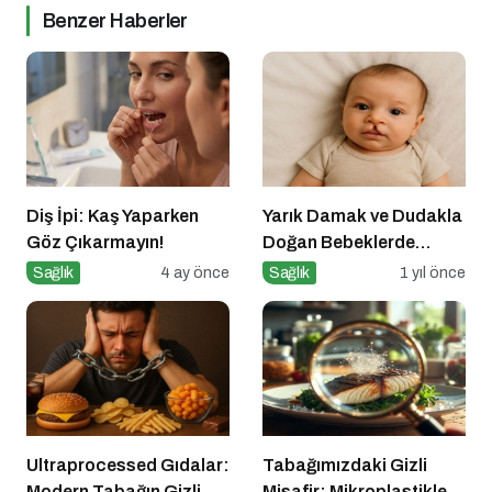
Benzer Haberler
Diş İpi: Kaş Yaparken
Yarık Damak ve Dudakla
Göz Çıkarmayın!
Doğan Bebeklerde
Beslenme
Sağlık
4 ay önce
Sağlık
1 yıl önce
Ultraprocessed Gıdalar:
Tabağımızdaki Gizli
Modern Tabağın Gizli
Misafir: Mikroplastikler