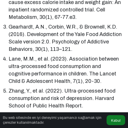
cause excess calorie intake and weight gain: An
inpatient randomized controlled trial. Cell
Metabolism, 30(1), 67-77.e3.
Gearhardt, A.N., Corbin, W.R., & Brownell, K.D.
(2016). Development of the Yale Food Addiction
Scale version 2.0. Psychology of Addictive
Behaviors, 30(1), 113–121.
Lane, M.M., et al. (2023). Association between
ultra-processed food consumption and
cognitive performance in children. The Lancet
Child & Adolescent Health, 7(1), 20-30.
Zhang, Y., et al. (2022). Ultra-processed food
consumption and risk of depression. Harvard
School of Public Health Report.
Kaynak: guzelantalya.com & bihaber.tr köşe yazarı
Bu web sitesinde en iyi deneyimi yaşamanızı sağlamak için
Kabul
çerezler kullanılmaktadır.
Melina Ezgi Tosun