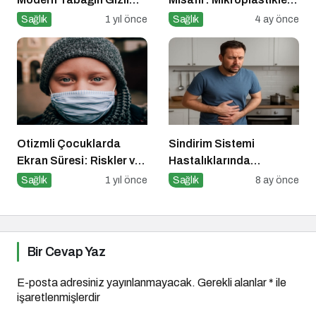
Psikobiyolojisi
ve Bedenimizdeki Sessiz
Sağlık
1 yıl önce
Sağlık
4 ay önce
İstila
Otizmli Çocuklarda
Sindirim Sistemi
Ekran Süresi: Riskler ve
Hastalıklarında
Öneriler
Beslenme
Sağlık
1 yıl önce
Sağlık
8 ay önce
Bir Cevap Yaz
E-posta adresiniz yayınlanmayacak.
Gerekli alanlar
*
ile
işaretlenmişlerdir