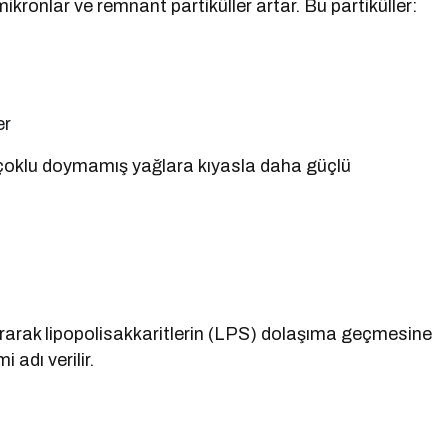
ronlar ve remnant partiküller artar. Bu partiküller:
er
ve çoklu doymamış yağlara kıyasla daha güçlü
i
tırarak lipopolisakkaritlerin (LPS) dolaşıma geçmesine
adı verilir.