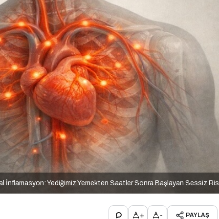
al İnflamasyon: Yediğimiz Yemekten Saatler Sonra Başlayan Sessiz Ri
+
-
PAYLAŞ