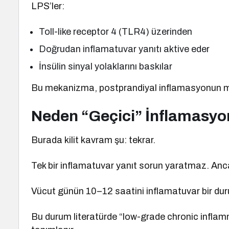
LPS’ler:
Toll-like receptor 4 (TLR4) üzerinden
Doğrudan inflamatuvar yanıtı aktive eder
İnsülin sinyal yolaklarını baskılar
Bu mekanizma, postprandiyal inflamasyonun mikr
Neden “Geçici” İnflamasyon
Burada kilit kavram şu: tekrar.
Tek bir inflamatuvar yanıt sorun yaratmaz. Anca
Vücut günün 10–12 saatini inflamatuvar bir durum
Bu durum literatürde “low-grade chronic inflam