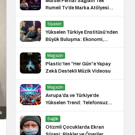
Mürsel Ferhat Sağlam Tek
Rumeli Tv’de Marka Atölyesi
Programına Konuk Oldu
Siyaset
Yükselen Türkiye Enstitüsü’nden
Büyük Buluşma: Ekonomi,
Güvenlik Politikaları ve Hukuk
Konferansı
Magazin
Plastic’ten “Her Gün”e Yapay
Zekâ Destekli Müzik Videosu
Magazin
Avrupa’da ve Türkiye’de
Yükselen Trend: Telefonsuz
Gece Kulüpleri
sk
Sağlık
Otizmli Çocuklarda Ekran
Süresi: Riskler ve Öneriler