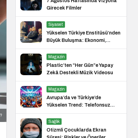
7 Ağustos Haftasında Vizyona
Girecek Filmler
Siyaset
Yükselen Türkiye Enstitüsü’nden
Büyük Buluşma: Ekonomi,
Güvenlik Politikaları ve Hukuk
Konferansı
Magazin
Plastic’ten “Her Gün”e Yapay
Zekâ Destekli Müzik Videosu
Magazin
Avrupa’da ve Türkiye’de
Yükselen Trend: Telefonsuz
Gece Kulüpleri
r?
Sağlık
Otizmli Çocuklarda Ekran
Süresi: Riskler ve Öneriler