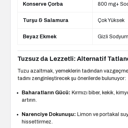
Konserve Çorba
800 mg+ So
Turşu & Salamura
Çok Yüksek
Beyaz Ekmek
Gizli Sodyu
Tuzsuz da Lezzetli: Alternatif Tatland
Tuzu azaltmak, yemeklerin tadından vazgeçmek
tadını zenginleştirecek şu önerilerde bulunuyor:
Baharatların Gücü:
Kırmızı biber, kekik, kim
artırın.
Narenciye Dokunuşu:
Limon ve portakal suyu,
hissettirmez.