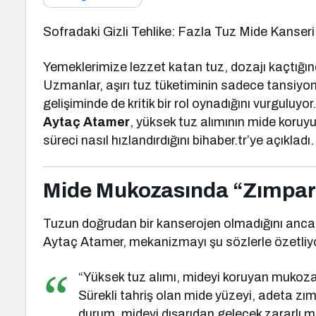
Sofradaki Gizli Tehlike: Fazla Tuz Mide Kanseri 
Yemeklerimize lezzet katan tuz, dozajı kaçtığı
Uzmanlar, aşırı tuz tüketiminin sadece tansiyon v
gelişiminde de kritik bir rol oynadığını vurguluyor
Aytaç Atamer
, yüksek tuz alımının mide koruy
süreci nasıl hızlandırdığını bihaber.tr’ye açıkladı.
Mide Mukozasında “Zımpara
Tuzun doğrudan bir kanserojen olmadığını ancak 
Aytaç Atamer, mekanizmayı şu sözlerle özetliy
“Yüksek tuz alımı, mideyi koruyan mukozal
Sürekli tahriş olan mide yüzeyi, adeta zım
durum, mideyi dışarıdan gelecek zararlı