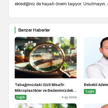
eklediğiniz de hayati önem taşıyor. Unutmayın, 
Benzer Haberler
Tabağımızdaki Gizli Misafir:
Bebekli Ailele
Mikroplastikler ve Bedenimizdeki
Sağlık
Sessiz İstila
Sağlık
4 ay önce