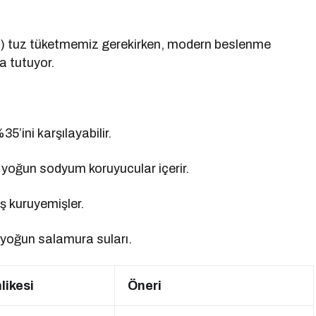
ğı) tuz tüketmemiz gerekirken, modern beslenme
a tutuyor.
5’ini karşılayabilir.
yoğun sodyum koruyucular içerir.
ş kuruyemişler.
n yoğun salamura suları.
ikesi
Öneri