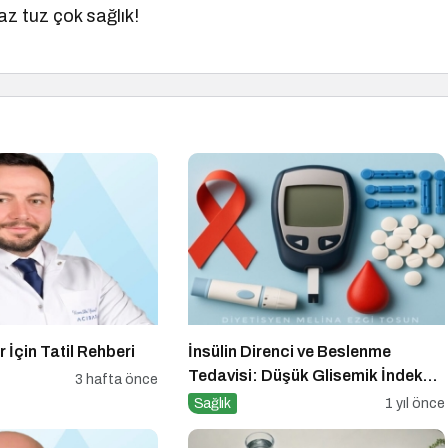
az tuz çok sağlık!
r İçin Tatil Rehberi
İnsülin Direnci ve Beslenme
Tedavisi: Düşük Glisemik İndeksli
3 hafta önce
Diyetlerin Rolü
Sağlık
1 yıl önce