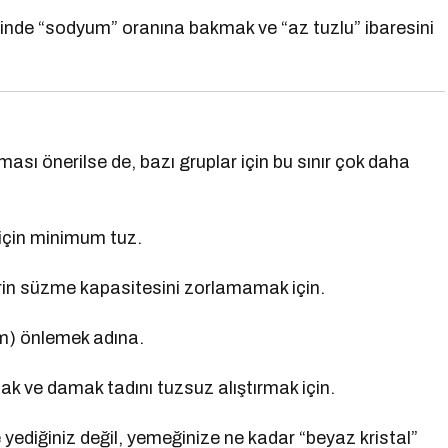
rinde “sodyum” oranına bakmak ve “az tuzlu” ibaresini
sı önerilse de, bazı gruplar için bu sınır çok daha
için minimum tuz.
in süzme kapasitesini zorlamamak için.
m) önlemek adına.
ak ve damak tadını tuzsuz alıştırmak için.
e yediğiniz değil, yemeğinize ne kadar “beyaz kristal”