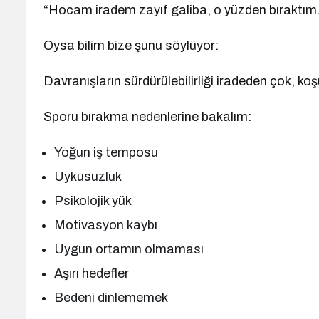
“Hocam iradem zayıf galiba, o yüzden bıraktım
Oysa bilim bize şunu söylüyor:
Davranışların sürdürülebilirliği iradeden çok, koşull
Sporu bırakma nedenlerine bakalım:
Yoğun iş temposu
Uykusuzluk
Psikolojik yük
Motivasyon kaybı
Uygun ortamın olmaması
Aşırı hedefler
Bedeni dinlememek