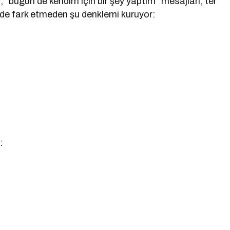
“bugün de kendim için bir şey yaptım” mesajları, ter
de fark etmeden şu denklemi kuruyor:
: