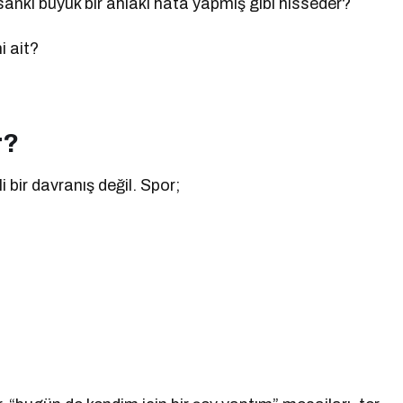
 sanki büyük bir ahlaki hata yapmış gibi hisseder?
i ait?
r?
 bir davranış değil. Spor;