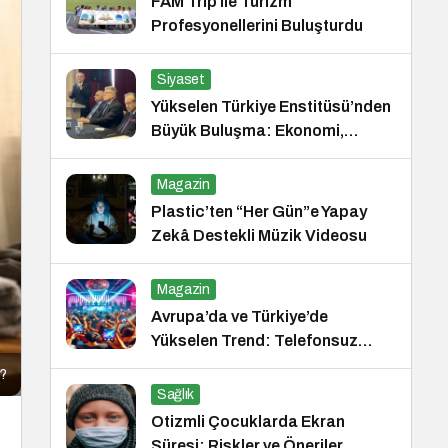
FAM Trip ile Turizm
Profesyonellerini Buluşturdu
Siyaset
Yükselen Türkiye Enstitüsü’nden
Büyük Buluşma: Ekonomi,
Güvenlik Politikaları ve Hukuk
Konferansı
Magazin
Plastic’ten “Her Gün”e Yapay
Zekâ Destekli Müzik Videosu
Magazin
Avrupa’da ve Türkiye’de
Yükselen Trend: Telefonsuz
Gece Kulüpleri
r?
Sağlık
Otizmli Çocuklarda Ekran
Süresi: Riskler ve Öneriler