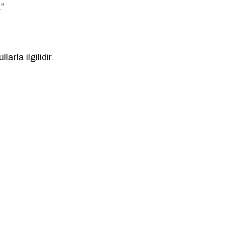
.”
arla ilgilidir.