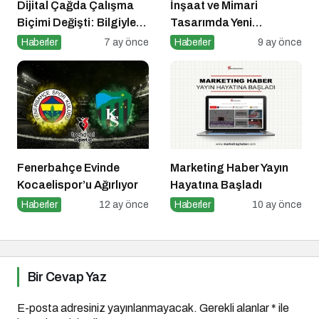
Dijital Çağda Çalışma
İnşaat ve Mimari
Biçimi Değişti: Bilgiyle
Tasarımda Yeni
Para Kazananların Yeni
Standartlar Belirliyor
Haberler
7 ay önce
Haberler
9 ay önce
Düzeni
Fenerbahçe Evinde
Marketing Haber Yayın
Kocaelispor’u Ağırlıyor
Hayatına Başladı
Haberler
12 ay önce
Haberler
10 ay önce
Bir Cevap Yaz
E-posta adresiniz yayınlanmayacak.
Gerekli alanlar
*
ile