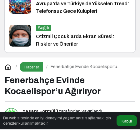
Avrupa’da ve Türkiye’de Yükselen Trend:
Telefonsuz Gece Kulüpleri
Sağlık
Otizmli Çocuklarda Ekran Süresi:
Riskler ve Öneriler
Fenerbahçe Evinde Kocaelispor’u
Haberler
Ağırlıyor
Fenerbahçe Evinde
Kocaelispor’u Ağırlıyor
Yaşam Formülü
tarafından yayınlandı
Bu web sitesinde en iyi deneyimi yaşamanızı sağlamak için
Kabul
çerezler kullanılmaktadır.
2dk, 22sn