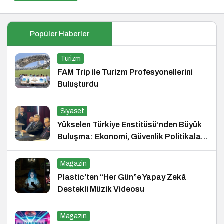
Popüler Haberler
Turizm
FAM Trip ile Turizm Profesyonellerini
Buluşturdu
Siyaset
Yükselen Türkiye Enstitüsü’nden Büyük
Buluşma: Ekonomi, Güvenlik Politikaları
ve Hukuk Konferansı
Magazin
Plastic’ten “Her Gün”e Yapay Zekâ
Destekli Müzik Videosu
Magazin