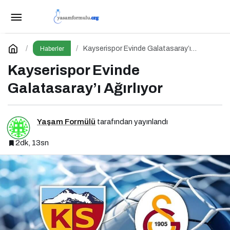
Fenerbahçe Evinde Kocaelispor’u Ağırlıyor
Paylaş
Yorum Yap
Kayserispor Evinde Galatasaray’ı
Haberler
Ağırlıyor
Kayserispor Evinde
Galatasaray’ı Ağırlıyor
Yaşam Formülü
tarafından yayınlandı
2dk, 13sn