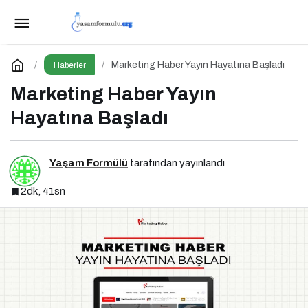
Tufan Değirmenci, Fethiye’de Kritik Maça
Çıkıyor
Paylaş
Yorum Yap
Marketing Haber Yayın Hayatına Başladı
Haberler
Marketing Haber Yayın
Hayatına Başladı
Yaşam Formülü
tarafından yayınlandı
2dk, 41sn