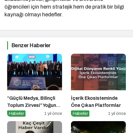
öğrencileri için hem stratejik hem de pratik bir bilgi
kaynağı olmayı hedefler.
Benzer Haberler
“Güçlü Medya, Bilinçli
İçerik Ekosisteminde
Toplum Zirvesi” Yoğun
Öne Çıkan Platformlar
Katılımla Gerçekleşti
Haberler
1 yıl önce
Haberler
1 yıl önce