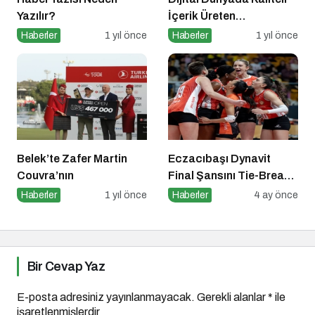
Yazılır?
İçerik Üreten
Platformlar Neden
Haberler
1 yıl önce
Haberler
1 yıl önce
Önemli?
Belek’te Zafer Martin
Eczacıbaşı Dynavit
Couvra’nın
Final Şansını Tie-Break
Setiyle Kaybetti
Haberler
1 yıl önce
Haberler
4 ay önce
Bir Cevap Yaz
E-posta adresiniz yayınlanmayacak.
Gerekli alanlar
*
ile
işaretlenmişlerdir