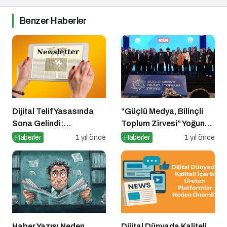
Benzer Haberler
Dijital Telif Yasasında
“Güçlü Medya, Bilinçli
Sona Gelindi:
Toplum Zirvesi” Yoğun
Yayıncılara Haziran
Katılımla Gerçekleşti
Haberler
1 yıl önce
Haberler
1 yıl önce
Müjdesi
Haber Yazısı Neden
Dijital Dünyada Kaliteli