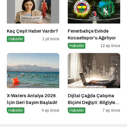
Kaç Çeşit Haber Vardır?
Fenerbahçe Evinde
Kocaelispor’u Ağırlıyor
Haberler
1 yıl önce
Haberler
12 ay önce
X-Waters Antalya 2026
Dijital Çağda Çalışma
İçin Geri Sayım Başladı!
Biçimi Değişti: Bilgiyle
Para Kazananların Yeni
Haberler
4 ay önce
Haberler
7 ay önce
Düzeni