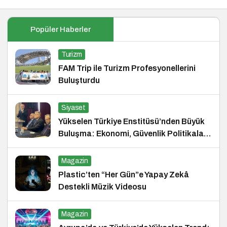
Popüler Haberler
Turizm
FAM Trip ile Turizm Profesyonellerini
Buluşturdu
Siyaset
Yükselen Türkiye Enstitüsü’nden Büyük
Buluşma: Ekonomi, Güvenlik Politikaları
ve Hukuk Konferansı
Magazin
Plastic’ten “Her Gün”e Yapay Zekâ
Destekli Müzik Videosu
Magazin