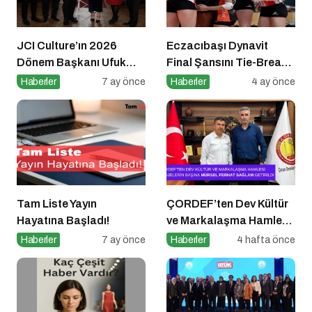
JCI Culture’ın 2026
Eczacıbaşı Dynavit
Dönem Başkanı Ufuk
Final Şansını Tie-Break
Can Ay Oldu
Setiyle Kaybetti
Haberler
7 ay önce
Haberler
4 ay önce
Tam Liste Yayın
ÇORDEF’ten Dev Kültür
Hayatına Başladı!
ve Markalaşma Hamlesi:
Projelerin Başına Mürsel
Haberler
7 ay önce
Haberler
4 hafta önce
Ferhat Sağlam Getirildi