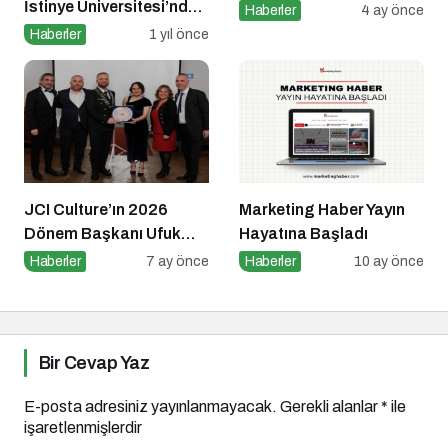
İstinye Üniversitesi’nde
Haberler
4 ay önce
Dijital Medya
Haberler
1 yıl önce
Okuryazarlığı
Kapsamında
Konuşacak!
JCI Culture’ın 2026
Marketing Haber Yayın
Dönem Başkanı Ufuk
Hayatına Başladı
Can Ay Oldu
Haberler
7 ay önce
Haberler
10 ay önce
Bir Cevap Yaz
E-posta adresiniz yayınlanmayacak.
Gerekli alanlar
*
ile
işaretlenmişlerdir