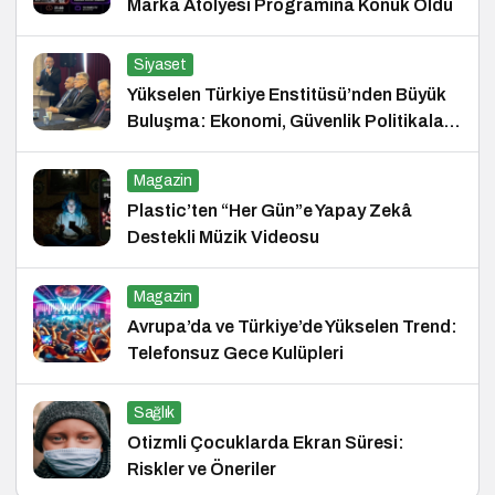
Marka Atölyesi Programına Konuk Oldu
Siyaset
Yükselen Türkiye Enstitüsü’nden Büyük
Buluşma: Ekonomi, Güvenlik Politikaları
ve Hukuk Konferansı
Magazin
Plastic’ten “Her Gün”e Yapay Zekâ
Destekli Müzik Videosu
Magazin
Avrupa’da ve Türkiye’de Yükselen Trend:
Telefonsuz Gece Kulüpleri
Sağlık
Otizmli Çocuklarda Ekran Süresi:
Riskler ve Öneriler