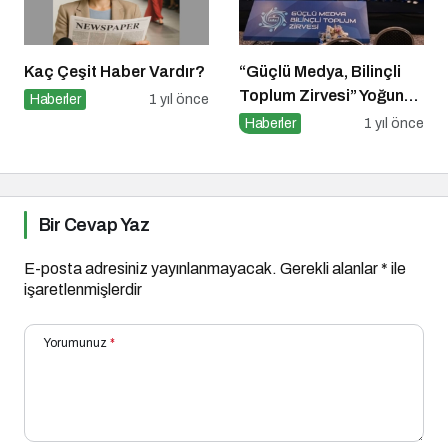
Kaç Çeşit Haber Vardır?
“Güçlü Medya, Bilinçli
Toplum Zirvesi” Yoğun
Haberler
1 yıl önce
Katılımla Gerçekleşti
Haberler
1 yıl önce
Bir Cevap Yaz
E-posta adresiniz yayınlanmayacak.
Gerekli alanlar
*
ile
işaretlenmişlerdir
Yorumunuz
*