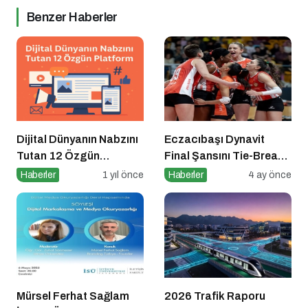
Benzer Haberler
Dijital Dünyanın Nabzını
Eczacıbaşı Dynavit
Tutan 12 Özgün
Final Şansını Tie-Break
Platform
Setiyle Kaybetti
Haberler
1 yıl önce
Haberler
4 ay önce
Mürsel Ferhat Sağlam
2026 Trafik Raporu