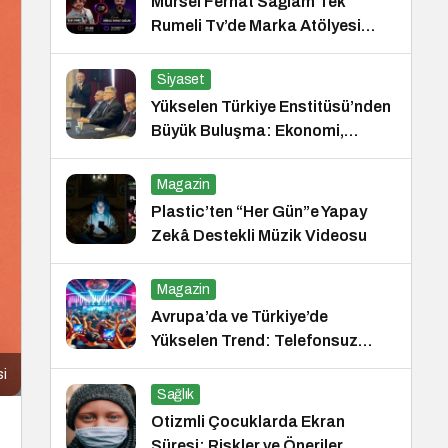
Mürsel Ferhat Sağlam Tek
Rumeli Tv’de Marka Atölyesi
Programına Konuk Oldu
Siyaset
Yükselen Türkiye Enstitüsü’nden
Büyük Buluşma: Ekonomi,
Güvenlik Politikaları ve Hukuk
Konferansı
Magazin
Plastic’ten “Her Gün”e Yapay
Zekâ Destekli Müzik Videosu
Magazin
Avrupa’da ve Türkiye’de
Yükselen Trend: Telefonsuz
Gece Kulüpleri
si
Sağlık
Otizmli Çocuklarda Ekran
Süresi: Riskler ve Öneriler