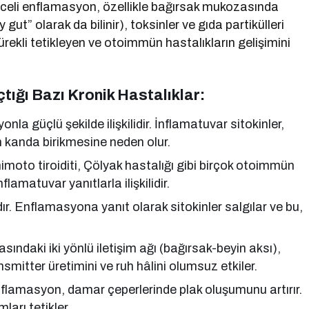
eceli enflamasyon, özellikle bağırsak mukozasında
ut” olarak da bilinir), toksinler ve gıda partikülleri
sürekli tetikleyen ve otoimmün hastalıkların gelişimini
ığı Bazı Kronik Hastalıklar:
nla güçlü şekilde ilişkilidir. İnflamatuvar sitokinler,
un kanda birikmesine neden olur.
oto tiroiditi, Çölyak hastalığı gibi birçok otoimmün
flamatuvar yanıtlarla ilişkilidir.
ır. Enflamasyona yanıt olarak sitokinler salgılar ve bu,
ındaki iki yönlü iletişim ağı (bağırsak-beyin aksı),
mitter üretimini ve ruh hâlini olumsuz etkiler.
nflamasyon, damar çeperlerinde plak oluşumunu artırır.
arı tetikler.