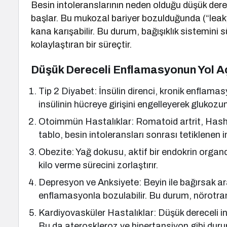
Besin intoleranslarının neden olduğu düşük der
başlar. Bu mukozal bariyer bozulduğunda (“leaky g
kana karışabilir. Bu durum, bağışıklık sistemini 
kolaylaştıran bir süreçtir.
Düşük Dereceli Enflamasyonun Yol Açt
Tip 2 Diyabet: İnsülin direnci, kronik enflamasyo
insülinin hücreye girişini engelleyerek glukoz
Otoimmün Hastalıklar: Romatoid artrit, Hashim
tablo, besin intoleransları sonrası tetiklenen in
Obezite: Yağ dokusu, aktif bir endokrin organd
kilo verme sürecini zorlaştırır.
Depresyon ve Anksiyete: Beyin ile bağırsak aras
enflamasyonla bozulabilir. Bu durum, nörotrans
Kardiyovasküler Hastalıklar: Düşük dereceli i
Bu da ateroskleroz ve hipertansiyon gibi duruml