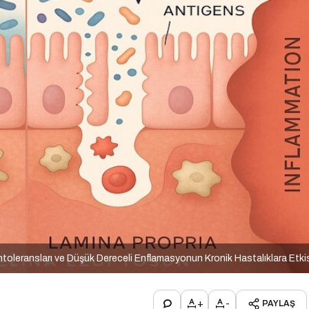
ntoleransları ve Düşük Dereceli Enflamasyonun Kronik Hastalıklara Etki
+
-
PAYLAŞ