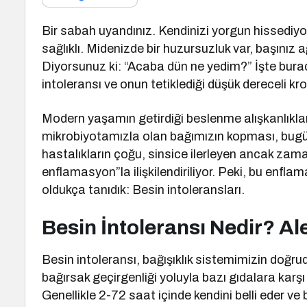
Bir sabah uyandınız. Kendinizi yorgun hissedi
sağlıklı. Midenizde bir huzursuzluk var, başınız a
Diyorsunuz ki: “Acaba dün ne yedim?” İşte bura
intoleransı ve onun tetiklediği düşük dereceli k
Modern yaşamın getirdiği beslenme alışkanlıkları
mikrobiyotamızla olan bağımızın kopması, bugün 
hastalıkların çoğu, sinsice ilerleyen ancak zama
enflamasyon”la ilişkilendiriliyor. Peki, bu enf
oldukça tanıdık: Besin intoleransları.
Besin İntoleransı Nedir? Al
Besin intoleransı, bağışıklık sistemimizin doğr
bağırsak geçirgenliği yoluyla bazı gıdalara karşı 
Genellikle 2-72 saat içinde kendini belli eder 