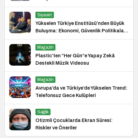
Siyaset
Yükselen Türkiye Enstitüsü’nden Büyük
Buluşma: Ekonomi, Güvenlik Politikaları
ve Hukuk Konferansı
Magazin
Plastic’ten “Her Gün”e Yapay Zekâ
Destekli Müzik Videosu
Magazin
Avrupa’da ve Türkiye’de Yükselen Trend:
Telefonsuz Gece Kulüpleri
Sağlık
Otizmli Çocuklarda Ekran Süresi:
Riskler ve Öneriler