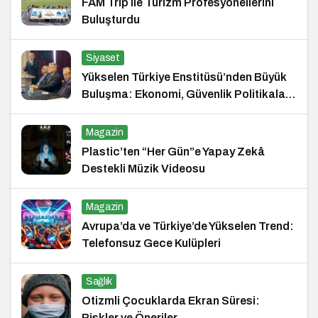
FAM Trip ile Turizm Profesyonellerini
Buluşturdu
Siyaset
Yükselen Türkiye Enstitüsü’nden Büyük
Buluşma: Ekonomi, Güvenlik Politikaları
ve Hukuk Konferansı
Magazin
Plastic’ten “Her Gün”e Yapay Zekâ
Destekli Müzik Videosu
Magazin
Avrupa’da ve Türkiye’de Yükselen Trend:
Telefonsuz Gece Kulüpleri
Sağlık
Otizmli Çocuklarda Ekran Süresi:
Riskler ve Öneriler