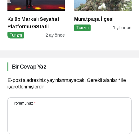
Kulüp Markalı Seyahat
Muratpaşa İlçesi
Platformu GStatil
Turizm
1 yıl önce
Turizm
2 ay önce
Bir Cevap Yaz
E-posta adresiniz yayınlanmayacak.
Gerekli alanlar
*
ile
işaretlenmişlerdir
Yorumunuz
*