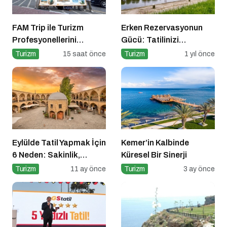
FAM Trip ile Turizm
Erken Rezervasyonun
Profesyonellerini
Gücü: Tatilinizi
Buluşturdu
Planlayın, Avantajları
Turizm
15 saat önce
Turizm
1 yıl önce
Yakalayın!
Eylülde Tatil Yapmak İçin
Kemer’in Kalbinde
6 Neden: Sakinlik,
Küresel Bir Sinerji
Ekonomi ve Keyif Bir
Turizm
11 ay önce
Turizm
3 ay önce
Arada