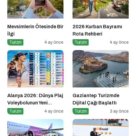
Mevsimlerin Ötesinde Bir
2026 Kurban Bayramı
İlgi
Rota Rehberi
Turizm
4 ay önce
Turizm
4 ay önce
Alanya 2026: Dünya Plaj
Gaziantep Turizmde
Voleybolunun Yeni
Dijital Çağı Başlattı
Başkenti İlan Ediliyor!
Turizm
4 ay önce
Turizm
3 ay önce