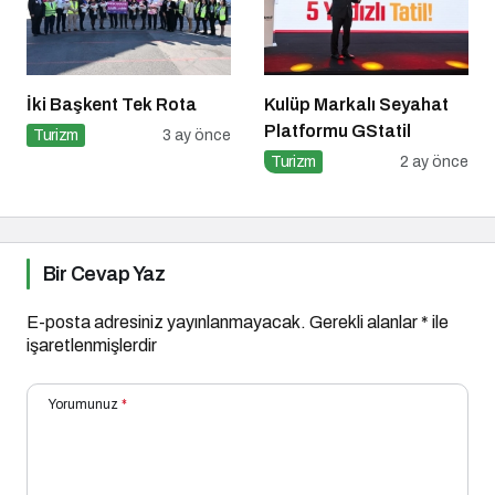
İki Başkent Tek Rota
Kulüp Markalı Seyahat
Platformu GStatil
Turizm
3 ay önce
Turizm
2 ay önce
Bir Cevap Yaz
E-posta adresiniz yayınlanmayacak.
Gerekli alanlar
*
ile
işaretlenmişlerdir
Yorumunuz
*