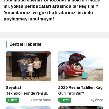
mi, yoksa peribacaları arasında bir keşif mi?
Yorumlarınızı ve gezi hatıralarınızı bizimle
paylaşmayı unutmayın!
Benzer Haberler
Seyahat
2026 Resmi Tatilleri Kaç
Teknolojilerinde Yeni Bir
Gün Tatil Var?
Dönem
Turizm
4 hafta önce
Turizm
11 ay önce