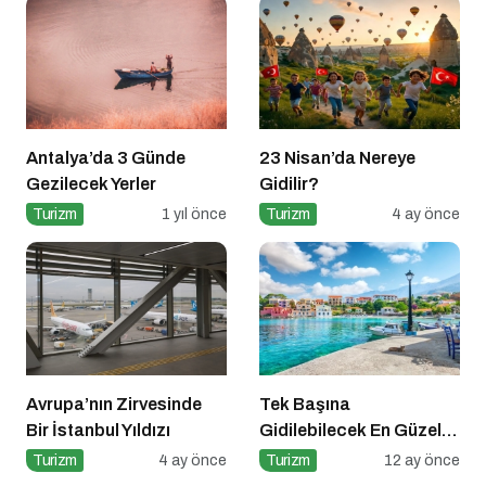
Antalya’da 3 Günde
23 Nisan’da Nereye
Gezilecek Yerler
Gidilir?
Turizm
1 yıl önce
Turizm
4 ay önce
Avrupa’nın Zirvesinde
Tek Başına
Bir İstanbul Yıldızı
Gidilebilecek En Güzel
Tatil Yerleri
Turizm
4 ay önce
Turizm
12 ay önce