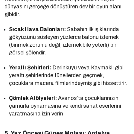
dünyasını gerçeğe dönüştüren dev bir oyun alanı
gibidir.
Sıcak Hava Balonları:
Sabahın ilk ışıklarında
gökyüzünü süsleyen yüzlerce balonu izlemek
(binmek zorunlu değil, izlemek bile yeterli) bir
görsel şölendir.
Yeraltı Şehirleri:
Derinkuyu veya Kaymaklı gibi
yeraltı şehirlerinde tünellerden geçmek,
çocuklara macera filmlerindeymiş gibi hissettirir.
Çömlek Atölyeleri:
Avanos’ta çocuklarınızın
çamurla oynamasına ve kendi sanat eserlerini
yaratmasına izin verin.
5. Yaz Öncesi Güneş Molası: Antalya