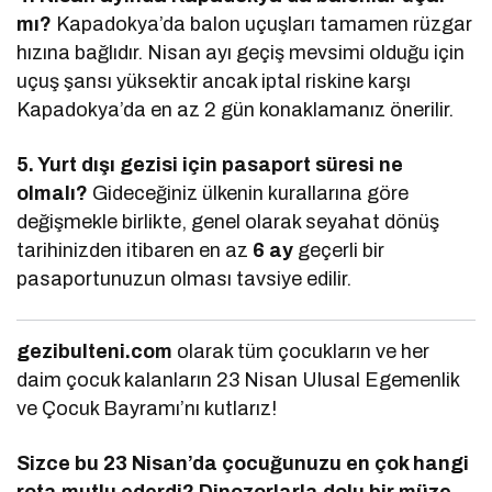
mı?
Kapadokya’da balon uçuşları tamamen rüzgar
hızına bağlıdır. Nisan ayı geçiş mevsimi olduğu için
uçuş şansı yüksektir ancak iptal riskine karşı
Kapadokya’da en az 2 gün konaklamanız önerilir.
5. Yurt dışı gezisi için pasaport süresi ne
olmalı?
Gideceğiniz ülkenin kurallarına göre
değişmekle birlikte, genel olarak seyahat dönüş
tarihinizden itibaren en az
6 ay
geçerli bir
pasaportunuzun olması tavsiye edilir.
gezibulteni.com
olarak tüm çocukların ve her
daim çocuk kalanların 23 Nisan Ulusal Egemenlik
ve Çocuk Bayramı’nı kutlarız!
Sizce bu 23 Nisan’da çocuğunuzu en çok hangi
rota mutlu ederdi? Dinozorlarla dolu bir müze