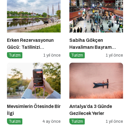
Erken Rezervasyonun
Sabiha Gökçen
Gücü: Tatilinizi
Havalimanı Bayram
Planlayın, Avantajları
Yoğunluğuna Hazır!
Turizm
1 yıl önce
Turizm
1 yıl önce
Yakalayın!
Mevsimlerin Ötesinde Bir
Antalya’da 3 Günde
İlgi
Gezilecek Yerler
Turizm
4 ay önce
Turizm
1 yıl önce