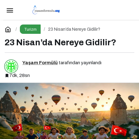
Ankara-Bükreş Direkt Seferleri Yeniden
Başladı!
Paylaş
Yorum Yap
23 Nisan’da Nereye Gidilir?
Turizm
23 Nisan’da Nereye Gidilir?
Yaşam Formülü
tarafından yayınlandı
7dk, 28sn