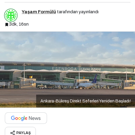
Yaşam Formülü
tarafından yayınlandı
3dk, 16sn
Ankara-Bükreş Direkt Seferleri Yeniden Başladı!
PAYLAŞ