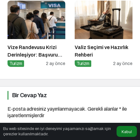
Vize Randevusu Krizi
Valiz Seçimi ve Hazırlık
Derinleşiyor: Başvuru
Rehberi
Süreçlerinde Rekor
Turizm
2 ay önce
Turizm
2 ay önce
Şikayet Artışı
Bir Cevap Yaz
E-posta adresiniz yayınlanmayacak.
Gerekli alanlar
*
ile
işaretlenmişlerdir
Bu web sitesinde en iyi deneyimi yaşamanızı sağlamak için
Kabul
Yorumunuz
*
çerezler kullanılmaktadır.