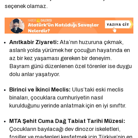
seçenek olamaz.
Anıtkabir Ziyareti:
Ata’nın huzuruna çıkmak,
aslanlı yolda yürümek her çocuğun hayatında en
az bir kez yaşaması gereken bir deneyim.
Bayram günü düzenlenen özel törenler ise duygu
dolu anlar yaşatıyor.
Birinci ve İkinci Meclis:
Ulus’taki eski meclis
binaları, çocuklara cumhuriyetin nasıl
kurulduğunu yerinde anlatmak için en iyi sınıftır.
MTA Şehit Cuma Dağ Tabiat Tarihi Müzesi:
Çocukların bayılacağı dev dinozor iskeletleri,
fosiller ve madenleri keşfetmek için Türkiye’nin en