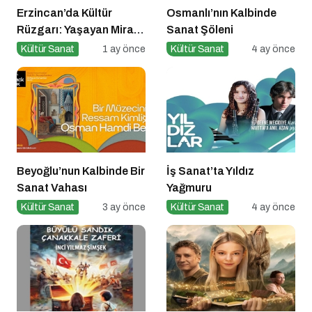
Erzincan’da Kültür
Osmanlı’nın Kalbinde
Rüzgarı: Yaşayan Miras
Sanat Şöleni
Şöleni Şehre İz Bıraktı
Kültür Sanat
1 ay önce
Kültür Sanat
4 ay önce
Beyoğlu’nun Kalbinde Bir
İş Sanat’ta Yıldız
Sanat Vahası
Yağmuru
Kültür Sanat
3 ay önce
Kültür Sanat
4 ay önce