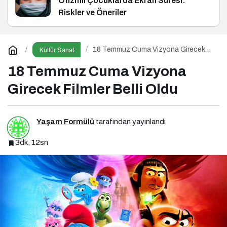
Otizmli Çocuklarda Ekran Süresi:
Riskler ve Öneriler
18 Temmuz Cuma Vizyona Girecek
Kültür Sanat
Filmler Belli Oldu
18 Temmuz Cuma Vizyona
Girecek Filmler Belli Oldu
Yaşam Formülü
tarafından yayınlandı
3dk, 12sn