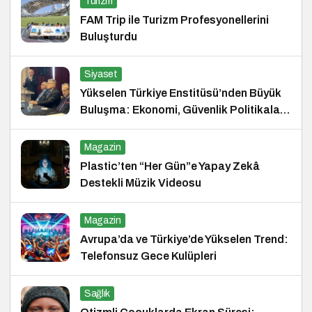
Turizm
FAM Trip ile Turizm Profesyonellerini
Buluşturdu
Siyaset
Yükselen Türkiye Enstitüsü’nden Büyük
Buluşma: Ekonomi, Güvenlik Politikaları
ve Hukuk Konferansı
Magazin
Plastic’ten “Her Gün”e Yapay Zekâ
Destekli Müzik Videosu
Magazin
Avrupa’da ve Türkiye’de Yükselen Trend:
Telefonsuz Gece Kulüpleri
Sağlık