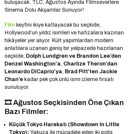
buluşacak. TLC, Ağustos Ayında Filmseverlere
Sinema Dolu Akşamlar Sunuyor!
Film
keyfini ikiye katlayacak bu seçkide,
Hollywood’un yıldız isimleri ve hafızalara kazınan
hikâyeler yer alıyor. Kült yapımlardan modern
anlatılara uzanan geniş bir yelpazede hazırlanan
seçkide;
Dolph Lundgren ve Brandon Lee’den
Denzel Washington’a
,
Charlize Theron’dan
Leonardo DiCaprio’ya
,
Brad Pitt’ten Jackie
Chan’e
kadar pek çok ünlü ismi izleme fırsatı
sunuluyor.
🎞 Ağustos Seçkisinden Öne Çıkan
Bazı Filmler:
Küçük Tokyo Harekatı (Showdown In Little
Tokyo):
Yakuza ile mücadele eden iki polis