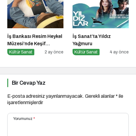
İş Bankası Resim Heykel
İş Sanat’ta Yıldız
Müzesi’nde Keşif
Yağmuru
Başlıyor!
Kültür Sanat
2 ay önce
Kültür Sanat
4 ay önce
Bir Cevap Yaz
E-posta adresiniz yayınlanmayacak.
Gerekli alanlar
*
ile
işaretlenmişlerdir
Yorumunuz
*