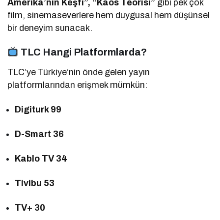
Amerika’nın Keşfi”, “Kaos Teorisi”
gibi pek çok
film, sinemaseverlere hem duygusal hem düşünsel
bir deneyim sunacak.
TLC Hangi Platformlarda?
TLC’ye Türkiye’nin önde gelen yayın
platformlarından erişmek mümkün:
Digiturk 99
D-Smart 36
Kablo TV 34
Tivibu 53
TV+ 30