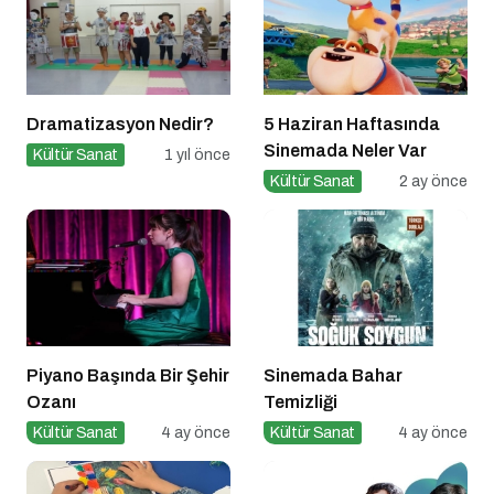
Dramatizasyon Nedir?
5 Haziran Haftasında
Sinemada Neler Var
Kültür Sanat
1 yıl önce
Kültür Sanat
2 ay önce
Piyano Başında Bir Şehir
Sinemada Bahar
Ozanı
Temizliği
Kültür Sanat
4 ay önce
Kültür Sanat
4 ay önce