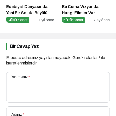
Edebiyat Dünyasında
Bu Cuma Vizyonda
Yeni Bir Soluk: Büyülü
Hangi Filmler Var
Sandık Çanakkale
Kültür Sanat
1 yıl önce
Kültür Sanat
7 ay önce
Zaferi
Bir Cevap Yaz
E-posta adresiniz yayınlanmayacak.
Gerekli alanlar
*
ile
işaretlenmişlerdir
Yorumunuz
*
Adınız
*