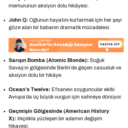
memurunun aksiyon dolu hikâyesi.
John Q:
Oğlunun hayatını kurtarmak için her şeyi
göze alan bir babanın dramatik mücadelesi.
Sarışın Bomba (Atomic Blonde):
Soğuk
Savaş’ın gölgesinde Berlin’de geçen casusluk ve
aksiyon dolu bir hikâye.
Ocean’s Twelve:
Efsanevi soyguncular ekibi
Avrupa’da üç büyük vurgun için sahneye dönüyor.
Geçmişin Gölgesinde (American History
X):
Irkçılıkla yüzleşen bir adamın değişim
hikayesi.