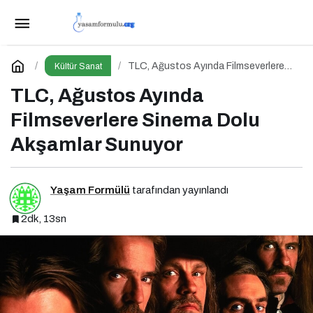
18 Temmuz Cuma Vizyona Girecek Filmler
Belli Oldu
Paylaş
Yorum Yap
TLC, Ağustos Ayında Filmseverlere
Kültür Sanat
Sinema Dolu Akşamlar Sunuyor
TLC, Ağustos Ayında
Filmseverlere Sinema Dolu
Akşamlar Sunuyor
Yaşam Formülü
tarafından yayınlandı
2dk, 13sn