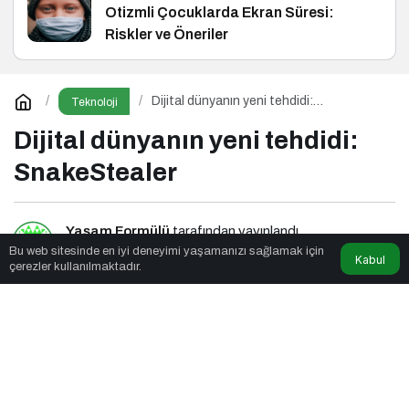
Otizmli Çocuklarda Ekran Süresi:
Riskler ve Öneriler
Dijital dünyanın yeni tehdidi:
Teknoloji
SnakeStealer
Dijital dünyanın yeni tehdidi:
SnakeStealer
Yaşam Formülü
tarafından yayınlandı
Bu web sitesinde en iyi deneyimi yaşamanızı sağlamak için
Kabul
çerezler kullanılmaktadır.
2dk, 42sn