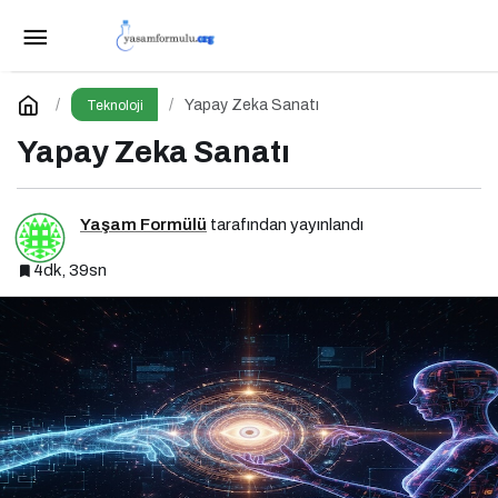
Dijital dünyanın yeni tehdidi: SnakeStealer
Paylaş
Yorum Yap
Yapay Zeka Sanatı
Teknoloji
Yapay Zeka Sanatı
Yaşam Formülü
tarafından yayınlandı
4dk, 39sn