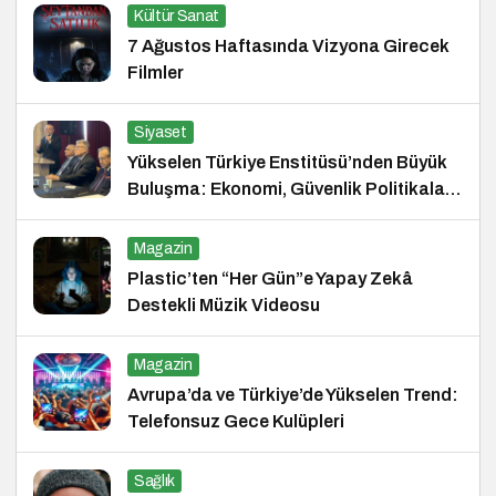
Kültür Sanat
7 Ağustos Haftasında Vizyona Girecek
Filmler
Siyaset
Yükselen Türkiye Enstitüsü’nden Büyük
Buluşma: Ekonomi, Güvenlik Politikaları
ve Hukuk Konferansı
Magazin
Plastic’ten “Her Gün”e Yapay Zekâ
Destekli Müzik Videosu
Magazin
Avrupa’da ve Türkiye’de Yükselen Trend:
Telefonsuz Gece Kulüpleri
Sağlık