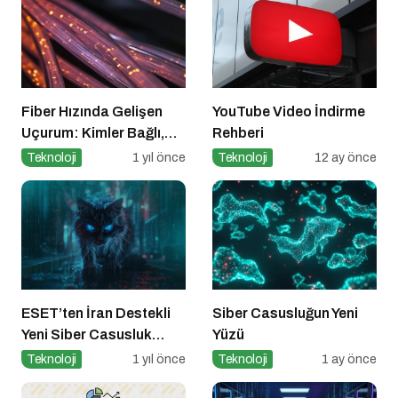
Fiber Hızında Gelişen
YouTube Video İndirme
Uçurum: Kimler Bağlı,
Rehberi
Kimler Dışarıda
Teknoloji
1 yıl önce
Teknoloji
12 ay önce
ESET’ten İran Destekli
Siber Casusluğun Yeni
Yeni Siber Casusluk
Yüzü
Operasyonu Uyarısı
Teknoloji
1 yıl önce
Teknoloji
1 ay önce