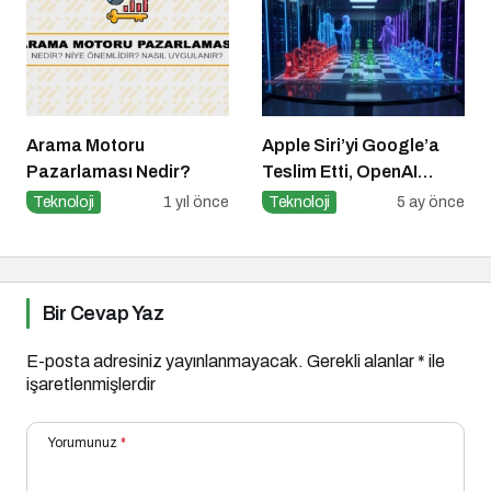
Arama Motoru
Apple Siri’yi Google’a
Pazarlaması Nedir?
Teslim Etti, OpenAI
Bilgisayar Kullanmaya
Teknoloji
1 yıl önce
Teknoloji
5 ay önce
Başladı
Bir Cevap Yaz
E-posta adresiniz yayınlanmayacak.
Gerekli alanlar
*
ile
işaretlenmişlerdir
Yorumunuz
*