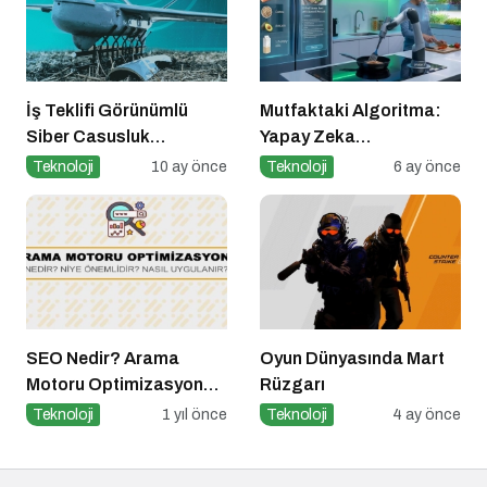
İş Teklifi Görünümlü
Mutfaktaki Algoritma:
Siber Casusluk
Yapay Zeka
Operasyonu
Gastronomiyi Nasıl
Teknoloji
10 ay önce
Teknoloji
6 ay önce
Yeniden Programlıyor?
SEO Nedir? Arama
Oyun Dünyasında Mart
Motoru Optimizasyonu
Rüzgarı
Nasıl Yapılır?
Teknoloji
1 yıl önce
Teknoloji
4 ay önce