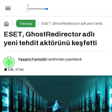
Z Kuşağının Siber Güvenlik Karnesi Zayıf
Paylaş
Yorum Yap
ESET, GhostRedirector adlı yeni tehdit
Teknoloji
aktörünü keşfetti
ESET, GhostRedirector adlı
yeni tehdit aktörünü keşfetti
Yaşam Formülü
tarafından yayınlandı
1dk, 27sn