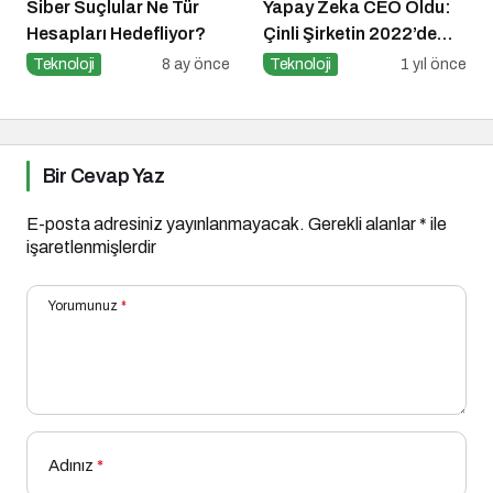
Siber Suçlular Ne Tür
Yapay Zeka CEO Oldu:
Hesapları Hedefliyor?
Çinli Şirketin 2022’de
Attığı Adım Yeniden
Teknoloji
8 ay önce
Teknoloji
1 yıl önce
Gündemde
Bir Cevap Yaz
E-posta adresiniz yayınlanmayacak.
Gerekli alanlar
*
ile
işaretlenmişlerdir
Yorumunuz
*
Adınız
*