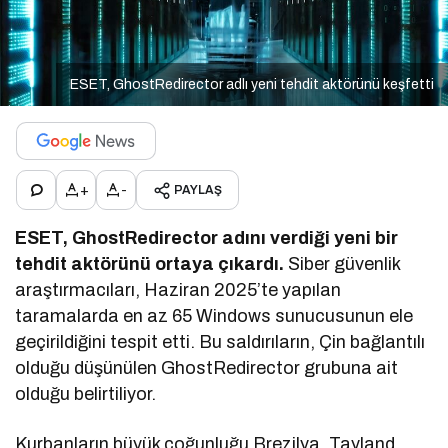
ESET, GhostRedirector adlı yeni tehdit aktörünü keşfetti
+
-
PAYLAŞ
ESET, GhostRedirector adını verdiği yeni bir
tehdit aktörünü ortaya çıkardı.
Siber güvenlik
araştırmacıları, Haziran 2025’te yapılan
taramalarda en az 65 Windows sunucusunun ele
geçirildiğini tespit etti. Bu saldırıların, Çin bağlantılı
olduğu düşünülen GhostRedirector grubuna ait
olduğu belirtiliyor.
Kurbanların büyük çoğunluğu Brezilya, Tayland,