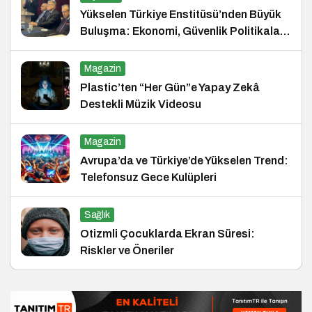
Yükselen Türkiye Enstitüsü’nden Büyük
Buluşma: Ekonomi, Güvenlik Politikaları
ve Hukuk Konferansı
Magazin
Plastic’ten “Her Gün”e Yapay Zekâ
Destekli Müzik Videosu
Magazin
Avrupa’da ve Türkiye’de Yükselen Trend:
Telefonsuz Gece Kulüpleri
Sağlık
Otizmli Çocuklarda Ekran Süresi:
Riskler ve Öneriler