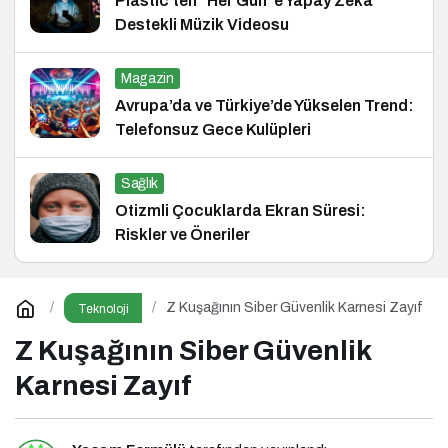
Plastic’ten “Her Gün”e Yapay Zekâ
Destekli Müzik Videosu
Magazin
Avrupa’da ve Türkiye’de Yükselen Trend:
Telefonsuz Gece Kulüpleri
Sağlık
Otizmli Çocuklarda Ekran Süresi:
Riskler ve Öneriler
Z Kuşağının Siber Güvenlik Karnesi Zayıf
Teknoloji
Z Kuşağının Siber Güvenlik
Karnesi Zayıf