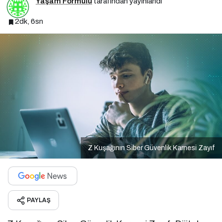
Yaşam Formülü
tarafından yayınlandı
2dk, 6sn
Z Kuşağının Siber Güvenlik Karnesi Zayıf
PAYLAŞ