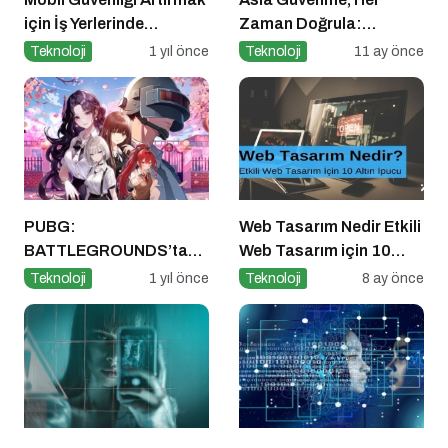
için İş Yerlerinde
Zaman Doğrula:
Alınabilecek 8 Temel
Şirketler İçin Parola
Teknoloji
1 yıl önce
Teknoloji
11 ay önce
Önlem
Güvenliği Alarmı
PUBG:
Web Tasarım Nedir Etkili
BATTLEGROUNDS’tan
Web Tasarım için 10
1 Nisan Şakası
Altın İpucu
Teknoloji
1 yıl önce
Teknoloji
8 ay önce