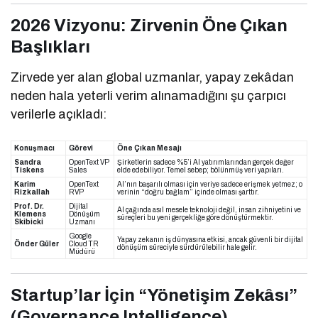
2026 Vizyonu: Zirvenin Öne Çıkan
Başlıkları
Zirvede yer alan global uzmanlar, yapay zekâdan
neden hala yeterli verim alınamadığını şu çarpıcı
verilerle açıkladı:
Konuşmacı
Görevi
Öne Çıkan Mesajı
Sandra
OpenText VP
Şirketlerin sadece %5’i AI yatırımlarından gerçek değer
Tiskens
Sales
elde edebiliyor. Temel sebep; bölünmüş veri yapıları.
Karim
OpenText
AI’nın başarılı olması için veriye sadece erişmek yetmez; o
Rizkallah
RVP
verinin “doğru bağlam” içinde olması şarttır.
Prof. Dr.
Dijital
AI çağında asıl mesele teknoloji değil, insan zihniyetini ve
Klemens
Dönüşüm
süreçleri bu yeni gerçekliğe göre dönüştürmektir.
Skibicki
Uzmanı
Google
Yapay zekanın iş dünyasına etkisi, ancak güvenli bir dijital
Önder Güler
Cloud TR
dönüşüm süreciyle sürdürülebilir hale gelir.
Müdürü
Startup’lar İçin “Yönetişim Zekâsı”
(Governance Intelligence)