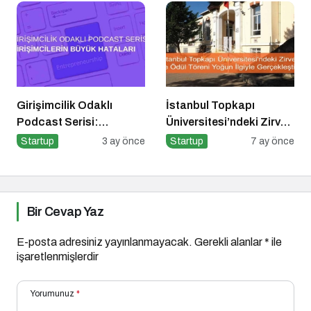
Girişimcilik Odaklı
İstanbul Topkapı
Podcast Serisi:
Üniversitesi’ndeki Zirve
Girişimcilerin Büyük
ve Ödül Töreni Yoğun
Startup
3 ay önce
Startup
7 ay önce
Hataları
İlgiyle Gerçekleşti
Bir Cevap Yaz
E-posta adresiniz yayınlanmayacak.
Gerekli alanlar
*
ile
işaretlenmişlerdir
Yorumunuz
*