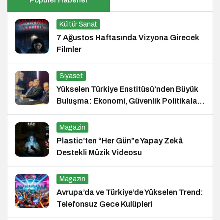
Kültür Sanat
7 Ağustos Haftasında Vizyona Girecek
Filmler
Siyaset
Yükselen Türkiye Enstitüsü’nden Büyük
Buluşma: Ekonomi, Güvenlik Politikaları
ve Hukuk Konferansı
Magazin
Plastic’ten “Her Gün”e Yapay Zekâ
Destekli Müzik Videosu
Magazin
Avrupa’da ve Türkiye’de Yükselen Trend:
Telefonsuz Gece Kulüpleri