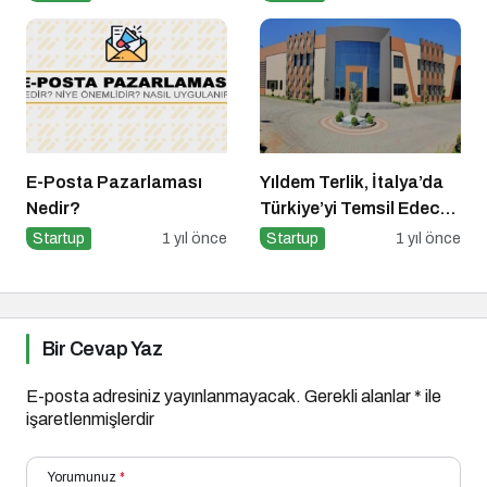
E-Posta Pazarlaması
Yıldem Terlik, İtalya’da
Nedir?
Türkiye’yi Temsil Edecek
Gaziantepli yerli üretici,
Startup
1 yıl önce
Startup
1 yıl önce
Avrupa’nın en prestijli
fuarında boy
gösterecek
Bir Cevap Yaz
E-posta adresiniz yayınlanmayacak.
Gerekli alanlar
*
ile
işaretlenmişlerdir
Yorumunuz
*