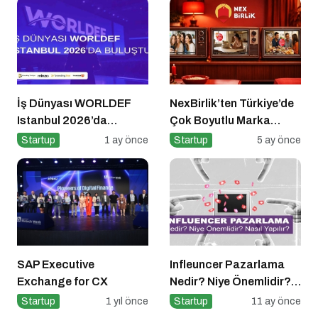
İş Dünyası WORLDEF
NexBirlik’ten Türkiye’de
Istanbul 2026’da
Çok Boyutlu Marka
Buluştu
Hamlesi
Startup
1 ay önce
Startup
5 ay önce
SAP Executive
Infleuncer Pazarlama
Exchange for CX
Nedir? Niye Önemlidir?
Influencer Pazarlama
Startup
1 yıl önce
Startup
11 ay önce
Nasıl Yapılır?