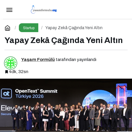
İstanbul Gelişim Üniversitesi’nde Dijital
Markalaşma 1.0 Etkinliği Düzenlenecek
Paylaş
Yorum Yap
Yapay Zekâ Çağında Yeni Altın
Startup
Yapay Zekâ Çağında Yeni Altın
Yaşam Formülü
tarafından yayınlandı
4dk, 32sn