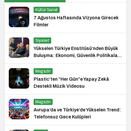
Kültür Sanat
7 Ağustos Haftasında Vizyona Girecek
Filmler
Siyaset
Yükselen Türkiye Enstitüsü’nden Büyük
Buluşma: Ekonomi, Güvenlik Politikaları
ve Hukuk Konferansı
Magazin
Plastic’ten “Her Gün”e Yapay Zekâ
Destekli Müzik Videosu
Magazin
Avrupa’da ve Türkiye’de Yükselen Trend:
Telefonsuz Gece Kulüpleri