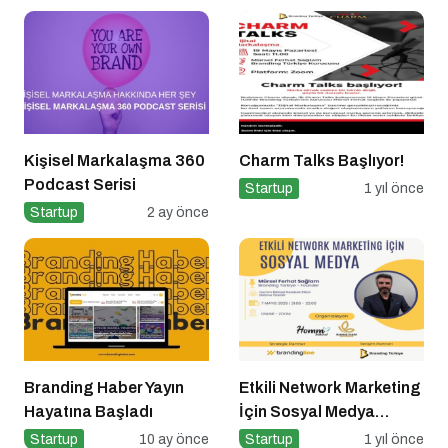
Kişisel Markalaşma 360
Charm Talks Başlıyor!
Podcast Serisi
Startup
1 yıl önce
Startup
2 ay önce
Branding Haber Yayın
Etkili Network Marketing
Hayatına Başladı
İçin Sosyal Medya
Etkinliği İçin Geri Sayım!
Startup
10 ay önce
Startup
1 yıl önce