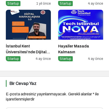
Startup
1 yıl önce
Startup
4 ay önce
İstanbul Kent
Hayaller Masada
Üniversitesi’nde Dijital
Kalmasın
Markalaşma 1.0
Startup
4 ay önce
Startup
4 ay önce
Etkinliği!
Bir Cevap Yaz
E-posta adresiniz yayınlanmayacak.
Gerekli alanlar
*
ile
işaretlenmişlerdir