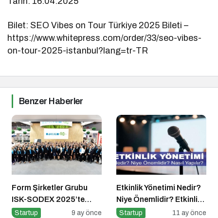
Tarih: 16.04.2025
Bilet: SEO Vibes on Tour Türkiye 2025 Bileti –
https://www.whitepress.com/order/33/seo-vibes-
on-tour-2025-istanbul?lang=tr-TR
Benzer Haberler
Form Şirketler Grubu
Etkinlik Yönetimi Nedir?
ISK-SODEX 2025’te
Niye Önemlidir? Etkinlik
İklimlendirme Geleceğini
Yönetimi Nasıl Yapılır?
Startup
9 ay önce
Startup
11 ay önce