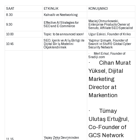
SAAT
ETKİNLİK
KONUŞMACI
8.30
Kahvaltı ve Neetworking
Maciej Chmurkowski,
Effective Al Strategies for
9.30
Enterprise Products Owner at
SEO and E-Commerce
Senuto, Affiliate SEO Specialist
10.00
Topic: to be announced soon!
Uğur Eskici, Founder of Kriko
SEO, İçerik ve Al İş Birliği ile
Yağmur Şimşek, Founder of
10.45
Dijital Bir İş Modelini
Search’ın Stuff & Global Cyber
Ölçeklendirmek
Security Network
· Mert Erkal, Founder of
Sradiji.com
· Cihan Murat
Yüksel, Dijital
Marketing
Director at
Markention
· Tümay
Ulutaş Ertuğrul,
Co-Founder of
GCS Network
Yapay Zeka Devriminden
11.15