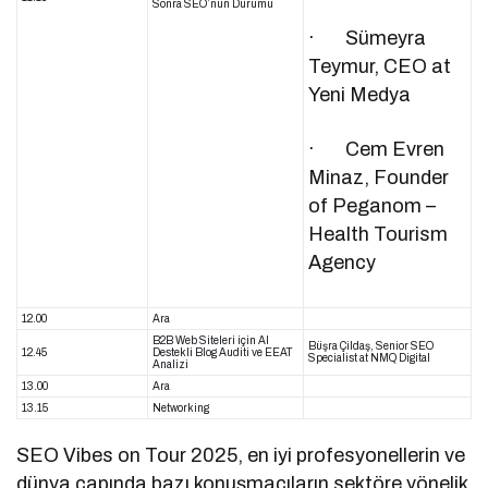
Sonra SEO’nun Durumu
· Sümeyra
Teymur, CEO at
Yeni Medya
· Cem Evren
Minaz, Founder
of Peganom –
Health Tourism
Agency
12.00
Ara
B2B Web Siteleri için Al
Büşra Çildaş, Senior SEO
12.45
Destekli Blog Auditi ve EEAT
Specialist at NMQ Digital
Analizi
13.00
Ara
13.15
Networking
SEO Vibes on Tour 2025, en iyi profesyonellerin ve
dünya çapında bazı konuşmacıların sektöre yönelik