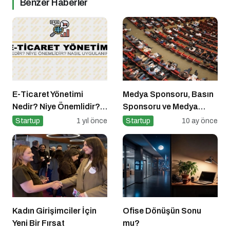
Benzer Haberler
E-Ticaret Yönetimi
Medya Sponsoru, Basın
Nedir? Niye Önemlidir?
Sponsoru ve Medya
E-Ticaret Yönetimi Nasıl
Partneri Ne Demek?
Startup
1 yıl önce
Startup
10 ay önce
Yapılır?
Kadın Girişimciler İçin
Ofise Dönüşün Sonu
Yeni Bir Fırsat
mu?