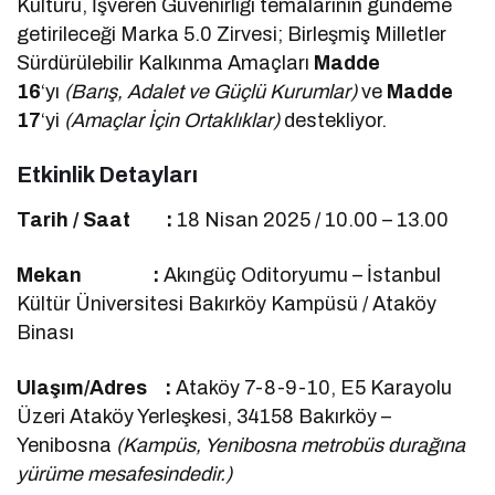
Kültürü, İşveren Güvenirliği temalarının gündeme
getirileceği Marka 5.0 Zirvesi; Birleşmiş Milletler
Sürdürülebilir Kalkınma Amaçları
Madde
16
‘yı
(Barış, Adalet ve Güçlü Kurumlar)
ve
Madde
17
‘yi
(Amaçlar İçin Ortaklıklar)
destekliyor.
Etkinlik Detayları
Tarih / Saat :
18 Nisan 2025 / 10.00 – 13.00
Mekan :
Akıngüç Oditoryumu – İstanbul
Kültür Üniversitesi Bakırköy Kampüsü / Ataköy
Binası
Ulaşım/Adres :
Ataköy 7-8-9-10, E5 Karayolu
Üzeri Ataköy Yerleşkesi, 34158 Bakırköy –
Yenibosna
(Kampüs, Yenibosna metrobüs durağına
yürüme mesafesindedir.)