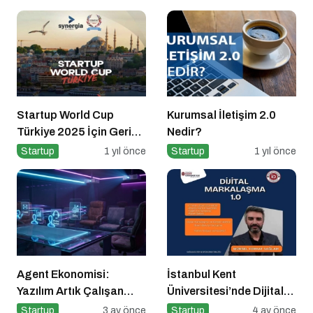
Sergiledi
Startup World Cup
Kurumsal İletişim 2.0
Türkiye 2025 İçin Geri
Nedir?
Sayım!
Startup
1 yıl önce
Startup
1 yıl önce
Agent Ekonomisi:
İstanbul Kent
Yazılım Artık Çalışan
Üniversitesi’nde Dijital
Gibi ‘Görev’ Alıyor
Markalaşma 1.0
Startup
3 ay önce
Startup
4 ay önce