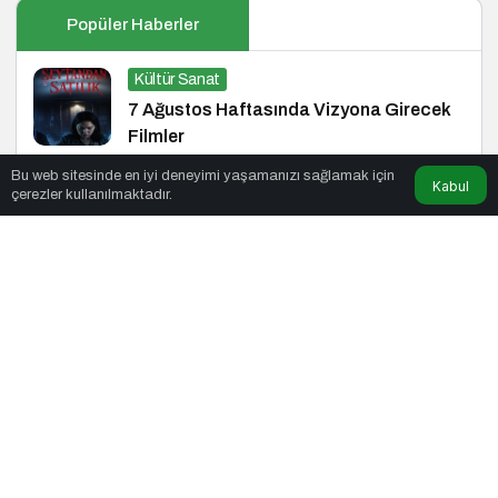
Popüler Haberler
Kültür Sanat
7 Ağustos Haftasında Vizyona Girecek
Filmler
Bu web sitesinde en iyi deneyimi yaşamanızı sağlamak için
Kabul
çerezler kullanılmaktadır.
Siyaset
Yükselen Türkiye Enstitüsü’nden Büyük
Buluşma: Ekonomi, Güvenlik Politikaları
ve Hukuk Konferansı
Magazin
Plastic’ten “Her Gün”e Yapay Zekâ
Destekli Müzik Videosu
Magazin
Avrupa’da ve Türkiye’de Yükselen Trend:
Telefonsuz Gece Kulüpleri