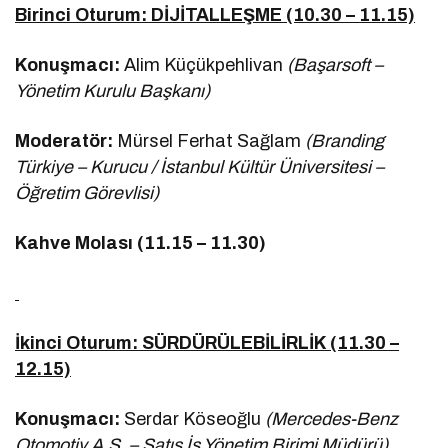
Birinci Oturum: DİJİTALLEŞME (10.30 – 11.15)
Konuşmacı:
Alim Küçükpehlivan
(Başarsoft –
Yönetim Kurulu Başkanı)
Moderatör:
Mürsel Ferhat Sağlam
(Branding
Türkiye – Kurucu / İstanbul Kültür Üniversitesi –
Öğretim Görevlisi)
Kahve Molası (11.15 – 11.30)
İkinci Oturum: SÜRDÜRÜLEBİLİRLİK (11.30 –
12.15)
Konuşmacı:
Serdar Köseoğlu
(Mercedes-Benz
Otomotiv A.Ş. – Satış İş Yönetim Birimi Müdürü)