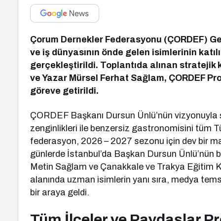
Çorum Dernekler Federasyonu (ÇORDEF) Genel
ve iş dünyasının önde gelen isimlerinin katıl
gerçekleştirildi. Toplantıda alınan stratej
ve Yazar Mürsel Ferhat Sağlam, ÇORDEF Pro
göreve getirildi.
ÇORDEF Başkanı Dursun Ünlü’nün vizyonuyla şek
zenginlikleri ile benzersiz gastronomisini tüm T
federasyon, 2026 – 2027 sezonu için dev bir 
günlerde İstanbul’da Başkan Dursun Ünlü’nün 
Metin Sağlam ve Çanakkale ve Trakya Eğitim Kü
alanında uzman isimlerin yanı sıra, medya temsilc
bir araya geldi.
Tüm İlçeler ve Paydaşlar Pr