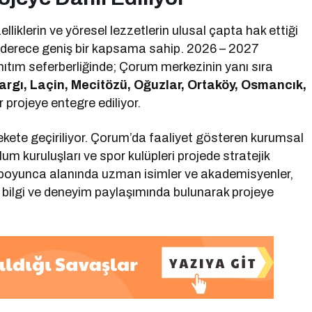
liklerin ve yöresel lezzetlerin ulusal çapta hak ettiği
 derece geniş bir kapsama sahip. 2026 – 2027
ıtım seferberliğinde; Çorum merkezinin yanı sıra
Kargı, Laçin, Mecitözü, Oğuzlar, Ortaköy, Osmancık,
 projeye entegre ediliyor.
rekete geçiriliyor. Çorum’da faaliyet gösteren kurumsal
lum kuruluşları ve spor kulüpleri projede stratejik
 boyunca alanında uzman isimler ve akademisyenler,
a bilgi ve deneyim paylaşımında bulunarak projeye