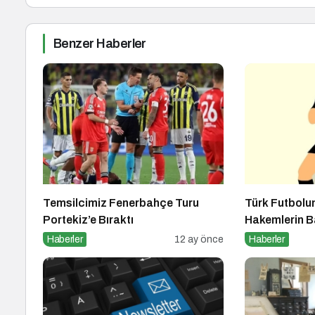
Benzer Haberler
Temsilcimiz Fenerbahçe Turu
Türk Futbolun
Portekiz’e Bıraktı
Hakemlerin B
Haberler
12 ay önce
Haberler