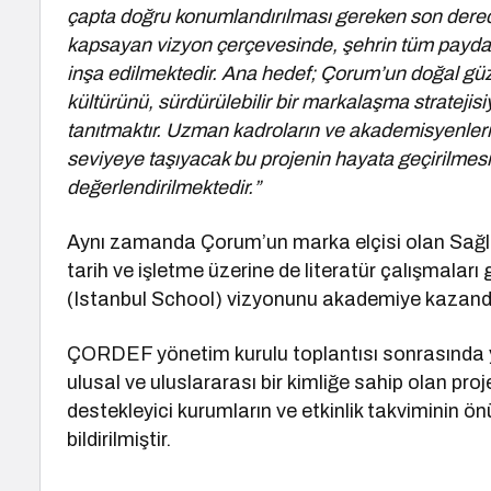
çapta doğru konumlandırılması gereken son derece s
kapsayan vizyon çerçevesinde, şehrin tüm paydaşl
inşa edilmektedir. Ana hedef; Çorum’un doğal güzelli
kültürünü, sürdürülebilir bir markalaşma strateji
tanıtmaktır. Uzman kadroların ve akademisyenler
seviyeye taşıyacak bu projenin hayata geçirilmes
değerlendirilmektedir.”
Aynı zamanda Çorum’un marka elçisi olan Sağlam
tarih ve işletme üzerine de literatür çalışmaları
(Istanbul School) vizyonunu akademiye kazandırm
ÇORDEF yönetim kurulu toplantısı sonrasında
ulusal ve uluslararası bir kimliğe sahip olan proj
destekleyici kurumların ve etkinlik takviminin
bildirilmiştir.