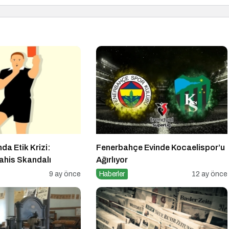
da Etik Krizi:
Fenerbahçe Evinde Kocaelispor’u
ahis Skandalı
Ağırlıyor
9 ay önce
Haberler
12 ay önce