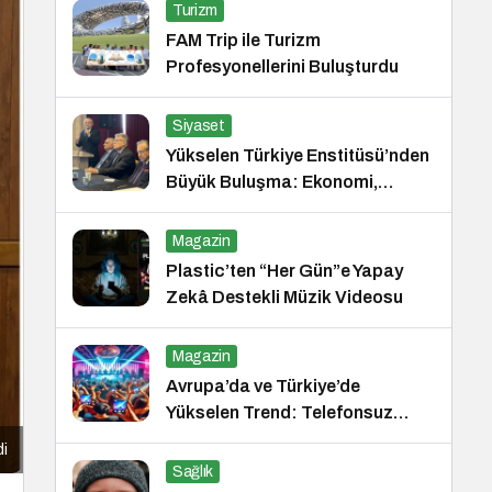
Turizm
FAM Trip ile Turizm
Profesyonellerini Buluşturdu
Siyaset
Yükselen Türkiye Enstitüsü’nden
Büyük Buluşma: Ekonomi,
Güvenlik Politikaları ve Hukuk
Konferansı
Magazin
Plastic’ten “Her Gün”e Yapay
Zekâ Destekli Müzik Videosu
Magazin
Avrupa’da ve Türkiye’de
Yükselen Trend: Telefonsuz
Gece Kulüpleri
di
Sağlık