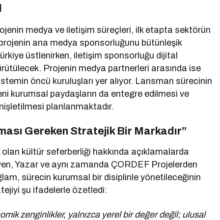
ı
jenin medya ve iletişim süreçleri, ilk etapta sektörün
projenin ana medya sponsorluğunu bütünleşik
iye üstlenirken, iletişim sponsorluğu dijital
ütülecek. Projenin medya partnerleri arasında ise
stemin öncü kuruluşları yer alıyor. Lansman sürecinin
yeni kurumsal paydaşların da entegre edilmesi ve
enişletilmesi planlanmaktadır.
ası Gereken Stratejik Bir Markadır”
 olan kültür seferberliği hakkında açıklamalarda
yen, Yazar ve aynı zamanda ÇORDEF Projelerden
m, sürecin kurumsal bir disiplinle yönetileceğinin
ejiyi şu ifadelerle özetledi:
mik zenginlikler, yalnızca yerel bir değer değil; ulusal