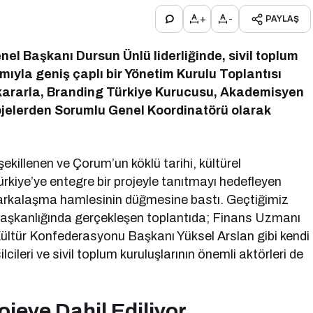
+
-
PAYLAŞ
 Başkanı Dursun Ünlü liderliğinde, sivil toplum
ımıyla geniş çaplı bir Yönetim Kurulu Toplantısı
ik kararla, Branding Türkiye Kurucusu, Akademisyen
jelerden Sorumlu Genel Koordinatörü olarak
illenen ve Çorum’un köklü tarihi, kültürel
ürkiye’ye entegre bir projeyle tanıtmayı hedefleyen
markalaşma hamlesinin düğmesine bastı. Geçtiğimiz
başkanlığında gerçekleşen toplantıda; Finans Uzmanı
ltür Konfederasyonu Başkanı Yüksel Arslan gibi kendi
ileri ve sivil toplum kuruluşlarının önemli aktörleri de
ojeye Dahil Ediliyor