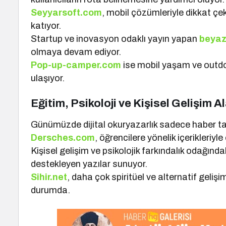
Seyyarsoft.com
, mobil çözümleriyle dikkat çeke
katıyor.
Startup ve inovasyon odaklı yayın yapan
beyaz
olmaya devam ediyor.
Pop-up-camper.com
ise mobil yaşam ve outdoor
ulaşıyor.
Eğitim, Psikoloji ve Kişisel Gelişim A
Günümüzde dijital okuryazarlık sadece haber takib
Dersches.com
, öğrencilere yönelik içerikleriyl
Kişisel gelişim ve psikolojik farkındalık odağında
destekleyen yazılar sunuyor.
Sihir.net
, daha çok spiritüel ve alternatif geliş
durumda.