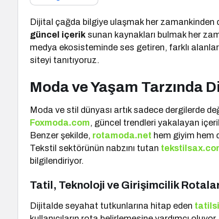
Dijital çağda bilgiye ulaşmak her zamankinden 
güncel içerik
sunan kaynakları bulmak her zama
medya ekosisteminde ses getiren, farklı alanlar
siteyi tanıtıyoruz.
Moda ve Yaşam Tarzında Di
Moda ve stil dünyası artık sadece dergilerde değil
Foxmoda.com
, güncel trendleri yakalayan içerik
Benzer şekilde,
rotamoda.net
hem giyim hem d
Tekstil sektörünün nabzını tutan
tekstilsax.c
bilgilendiriyor.
Tatil, Teknoloji ve Girişimcilik Rotala
Dijitalde seyahat tutkunlarına hitap eden
tatils
kullanıcıların rota belirlemesine yardımcı oluyor.