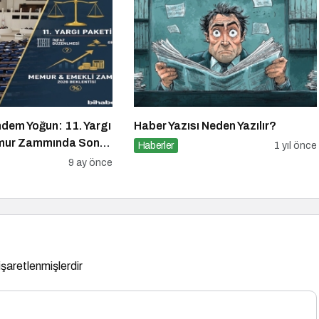
ndem Yoğun: 11. Yargı
Haber Yazısı Neden Yazılır?
emur Zammında Son
Haberler
1 yıl önce
9 ay önce
 işaretlenmişlerdir