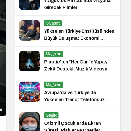
7 Ağustos Haftasında Vizyona
Girecek Filmler
Siyaset
Yükselen Türkiye Enstitüsü’nden
Büyük Buluşma: Ekonomi,
Güvenlik Politikaları ve Hukuk
Konferansı
Magazin
Plastic’ten “Her Gün”e Yapay
Zekâ Destekli Müzik Videosu
Magazin
Avrupa’da ve Türkiye’de
Yükselen Trend: Telefonsuz
Gece Kulüpleri
rm
Sağlık
Otizmli Çocuklarda Ekran
Süresi: Riskler ve Öneriler