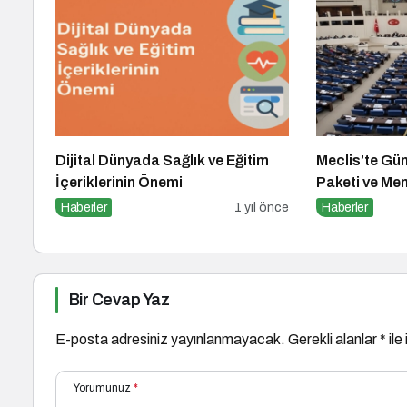
Dijital Dünyada Sağlık ve Eğitim
Meclis’te Gü
İçeriklerinin Önemi
Paketi ve M
Durum!
Haberler
1 yıl önce
Haberler
Bir Cevap Yaz
E-posta adresiniz yayınlanmayacak.
Gerekli alanlar
*
ile
Yorumunuz
*