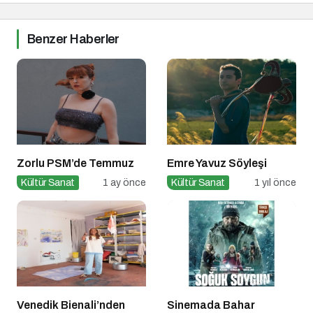
Benzer Haberler
Zorlu PSM’de Temmuz
Emre Yavuz Söyleşi
Kültür Sanat
1 ay önce
Kültür Sanat
1 yıl önce
Venedik Bienali’nden
Sinemada Bahar