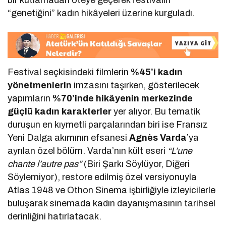
bir kutlamadan öteye geçerek festivalin
“genetiğini” kadın hikâyeleri üzerine kurguladı.
Festival seçkisindeki filmlerin
%45’i kadın
yönetmenlerin
imzasını taşırken, gösterilecek
yapımların
%70’inde hikâyenin merkezinde
güçlü kadın karakterler
yer alıyor. Bu tematik
duruşun en kıymetli parçalarından biri ise Fransız
Yeni Dalga akımının efsanesi
Agnès Varda
’ya
ayrılan özel bölüm. Varda’nın kült eseri
“L’une
chante l’autre pas”
(Biri Şarkı Söylüyor, Diğeri
Söylemiyor), restore edilmiş özel versiyonuyla
Atlas 1948 ve Othon Sinema işbirliğiyle izleyicilerle
buluşarak sinemada kadın dayanışmasının tarihsel
derinliğini hatırlatacak.