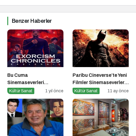
Benzer Haberler
Bu Cuma
Paribu Cineverse’te Yeni
Sinemaseverleri
Filmler Sinemaseverlerle
Bekleyen Yepyeni Filmler!
Buluşuyor
Kültür Sanat
1 yıl önce
Kültür Sanat
11 ay önce