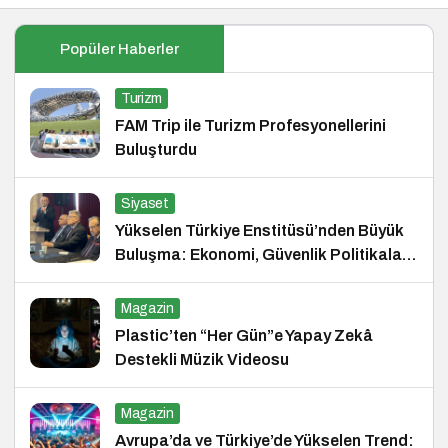
Popüler Haberler
Turizm
FAM Trip ile Turizm Profesyonellerini
Buluşturdu
Siyaset
Yükselen Türkiye Enstitüsü’nden Büyük
Buluşma: Ekonomi, Güvenlik Politikaları
ve Hukuk Konferansı
Magazin
Plastic’ten “Her Gün”e Yapay Zekâ
Destekli Müzik Videosu
Magazin
Avrupa’da ve Türkiye’de Yükselen Trend: