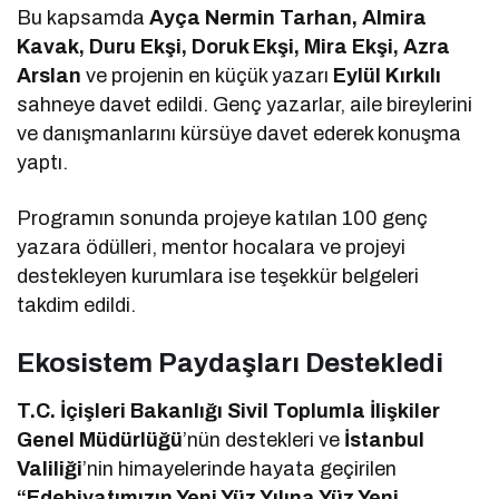
Bu kapsamda
Ayça Nermin Tarhan, Almira
Kavak, Duru Ekşi, Doruk Ekşi, Mira Ekşi, Azra
Arslan
ve projenin en küçük yazarı
Eylül Kırkılı
sahneye davet edildi. Genç yazarlar, aile bireylerini
ve danışmanlarını kürsüye davet ederek konuşma
yaptı.
Programın sonunda projeye katılan 100 genç
yazara ödülleri, mentor hocalara ve projeyi
destekleyen kurumlara ise teşekkür belgeleri
takdim edildi.
Ekosistem Paydaşları Destekledi
T.C. İçişleri Bakanlığı Sivil Toplumla İlişkiler
Genel Müdürlüğü
’nün destekleri ve
İstanbul
Valiliği
’nin himayelerinde hayata geçirilen
“Edebiyatımızın Yeni Yüz Yılına Yüz Yeni