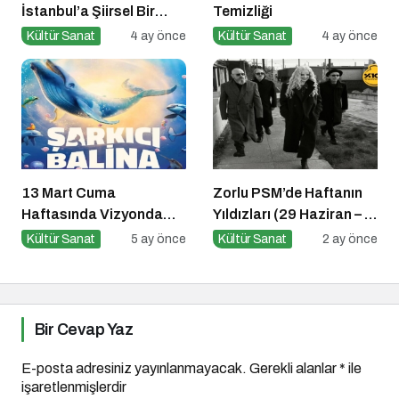
İstanbul’a Şiirsel Bir
Temizliği
Geçiş
Kültür Sanat
4 ay önce
Kültür Sanat
4 ay önce
13 Mart Cuma
Zorlu PSM’de Haftanın
Haftasında Vizyonda
Yıldızları (29 Haziran – 5
Hangi Filmler Var?
Temmuz)
Kültür Sanat
5 ay önce
Kültür Sanat
2 ay önce
Bir Cevap Yaz
E-posta adresiniz yayınlanmayacak.
Gerekli alanlar
*
ile
işaretlenmişlerdir