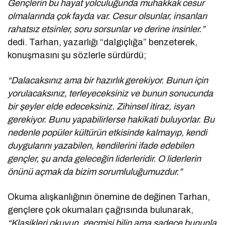
Gençlerin bu hayat yolculuğunda muhakkak cesur
olmalarında çok fayda var. Cesur olsunlar, insanları
rahatsız etsinler, soru sorsunlar ve derine insinler.”
dedi. Tarhan, yazarlığı “dalgıçlığa” benzeterek,
konuşmasını şu sözlerle sürdürdü;
“Dalacaksınız ama bir hazırlık gerekiyor. Bunun için
yorulacaksınız, terleyeceksiniz ve bunun sonucunda
bir şeyler elde edeceksiniz. Zihinsel itiraz, isyan
gerekiyor. Bunu yapabilirlerse hakikati buluyorlar. Bu
nedenle popüler kültürün etkisinde kalmayıp, kendi
duygularını yazabilen, kendilerini ifade edebilen
gençler, şu anda geleceğin liderleridir. O liderlerin
önünü açmak da bizim sorumluluğumuzdur.”
Okuma alışkanlığının önemine de değinen Tarhan,
gençlere çok okumaları çağrısında bulunarak,
“Klasikleri okuyun, geçmişi bilin ama sadece bununla