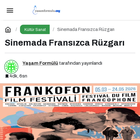
100 Yazar 100 Yeni Eser Projesi Ödül Töreni
Gerçekleşti
Paylaş
Yorum Yap
Sinemada Fransızca Rüzgarı
Kültür Sanat
Sinemada Fransızca Rüzgarı
Yaşam Formülü
tarafından yayınlandı
4dk, 6sn