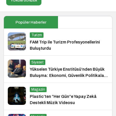
YORUM GÖNDER
Popüler Haberler
Turizm
FAM Trip ile Turizm Profesyonellerini
Buluşturdu
Siyaset
Yükselen Türkiye Enstitüsü’nden Büyük
Buluşma: Ekonomi, Güvenlik Politikaları
ve Hukuk Konferansı
Magazin
Plastic’ten “Her Gün”e Yapay Zekâ
Destekli Müzik Videosu