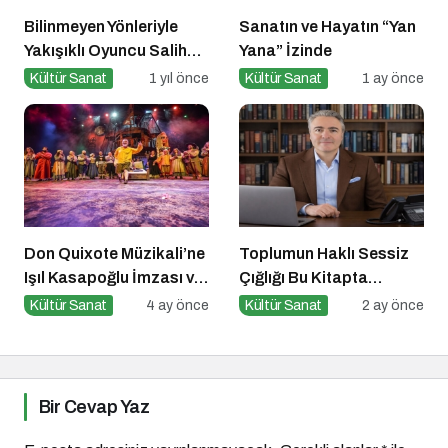
Bilinmeyen Yönleriyle
Sanatın ve Hayatın “Yan
Yakışıklı Oyuncu Salih
Yana” İzinde
GÜNEY ile Söyleşi
Kültür Sanat
1 yıl önce
Kültür Sanat
1 ay önce
Don Quixote Müzikali’ne
Toplumun Haklı Sessiz
Işıl Kasapoğlu İmzası ve
Çığlığı Bu Kitapta
Büyük Ödül!
Toplandı
Kültür Sanat
4 ay önce
Kültür Sanat
2 ay önce
Bir Cevap Yaz