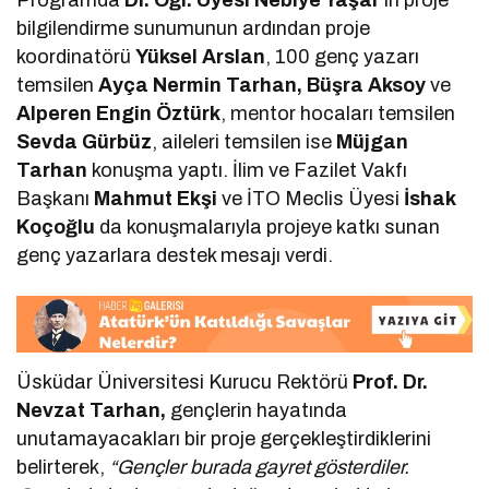
bilgilendirme sunumunun ardından proje
koordinatörü
Yüksel Arslan
, 100 genç yazarı
temsilen
Ayça Nermin Tarhan, Büşra Aksoy
ve
Alperen Engin Öztürk
, mentor hocaları temsilen
Sevda Gürbüz
, aileleri temsilen ise
Müjgan
Tarhan
konuşma yaptı. İlim ve Fazilet Vakfı
Başkanı
Mahmut Ekşi
ve İTO Meclis Üyesi
İshak
Koçoğlu
da konuşmalarıyla projeye katkı sunan
genç yazarlara destek mesajı verdi.
Üsküdar Üniversitesi Kurucu Rektörü
Prof. Dr.
Nevzat Tarhan,
gençlerin hayatında
unutamayacakları bir proje gerçekleştirdiklerini
belirterek,
“Gençler burada gayret gösterdiler.