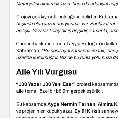
Materyalist olmamak lazım bunu da edebiyat sağl
Projeyi çok kıymetli bulduğunu belirten Kahram
başında olan yazar adaylarımız var. Edebiyat ruhu di
açılıştır. Yazarlık kolay bir iş değildir, zamanla, e
Cumhurbaşkanı Recep Tayyip Erdoğan’ın kullan
Kahraman,
“Bu nesil aynı zamanda imanlı, inançlı
üzerine kurulmuştur. Biz de bu ruhla yolumuza d
Aile Yılı Vurgusu
“100 Yazar 100 Yeni Eser”
projesi kapsamınd
aile temalı özel bir bölüm gerçekleştirildi.
Bu kapsamda
Ayça Nermin Tarhan, Almira Kav
ve projenin en küçük yazarı
Eylül Kırkılı
sahneye 