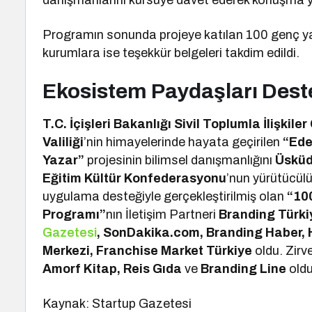
danışmanlarını kürsüye davet ederek konuşma y
Programın sonunda projeye katılan 100 genç ya
kurumlara ise teşekkür belgeleri takdim edildi.
Ekosistem Paydaşları Dest
T.C. İçişleri Bakanlığı Sivil Toplumla İlişkil
Valiliği
’nin himayelerinde hayata geçirilen
“Ede
Yazar”
projesinin bilimsel danışmanlığını
Üsküd
Eğitim Kültür Konfederasyonu
’nun yürütücül
uygulama desteğiyle gerçekleştirilmiş olan
“10
Programı”
nın İletişim Partneri
Branding Türki
Gazetesi
, SonDakika.com, Branding Haber, 
Merkezi, Franchise Market Türkiye
oldu. Zirv
Amorf Kitap, Reis Gıda
ve
Branding Line
oldu
Kaynak: Startup Gazetesi