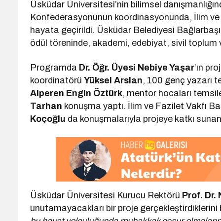
Üsküdar Üniversitesi’nin bilimsel danışmanlığın
Konfederasyonunun koordinasyonunda, İlim ve F
hayata geçirildi. Üsküdar Belediyesi Bağlarbaş
ödül töreninde, akademi, edebiyat, sivil toplum v
Programda
Dr. Öğr. Üyesi Nebiye Yaşar
‘ın pr
koordinatörü
Yüksel Arslan
, 100 genç yazarı 
Alperen Engin Öztürk
, mentor hocaları temsi
Tarhan
konuşma yaptı. İlim ve Fazilet Vakfı B
Koçoğlu
da konuşmalarıyla projeye katkı sunan
Üsküdar Üniversitesi Kurucu Rektörü
Prof. Dr.
unutamayacakları bir proje gerçekleştirdiklerini 