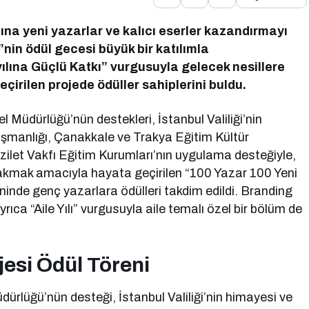
ına yeni yazarlar ve kalıcı eserler kazandırmayı
nin ödül gecesi büyük bir katılımla
zyılına Güçlü Katkı” vurgusuyla gelecek nesillere
irilen projede ödüller sahiplerini buldu.
nel Müdürlüğü’nün destekleri, İstanbul Valiliği’nin
ışmanlığı, Çanakkale ve Trakya Eğitim Kültür
ilet Vakfı Eğitim Kurumları’nın uygulama desteğiyle,
bırakmak amacıyla hayata geçirilen “100 Yazar 100 Yeni
inde genç yazarlara ödülleri takdim edildi. Branding
rıca “Aile Yılı” vurgusuyla aile temalı özel bir bölüm de
jesi Ödül Töreni
Müdürlüğü’nün desteği, İstanbul Valiliği’nin himayesi ve