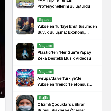
FAM Trip ile Turizm
Profesyonellerini Buluşturdu
Siyaset
Yükselen Türkiye Enstitüsü’nden
Büyük Buluşma: Ekonomi,
Güvenlik Politikaları ve Hukuk
Konferansı
Magazin
Plastic’ten “Her Gün”e Yapay
Zekâ Destekli Müzik Videosu
Magazin
Avrupa’da ve Türkiye’de
Yükselen Trend: Telefonsuz
Gece Kulüpleri
ti
Sağlık
Otizmli Çocuklarda Ekran
Süresi: Riskler ve Öneriler