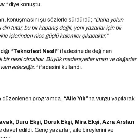
ar.”
diye konuştu.
an, konuşmasını şu sözlerle sürdürdü;
“Daha yolun
ri tutar, bu bir kapanış değil, yeni yazarlar için bir
mekle içlerinden nice güçlü kalemler çıkacaktır.”
dığı
“Teknofest Nesli”
ifadesine de değinen
 bir nesil olmalıdır. Büyük medeniyetler iman ve değerler
evam edeceğiz.”
ifadesini kullandı.
a düzenlenen programda,
“Aile Yılı”
na vurgu yapılarak
ak, Duru Ekşi, Doruk Ekşi, Mira Ekşi, Azra Arslan
davet edildi. Genç yazarlar, aile bireylerini ve