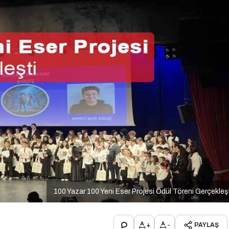
100 Yazar 100 Yeni Eser Projesi Ödül Töreni Gerçekleş
+
-
PAYLAŞ