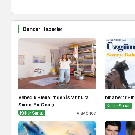
Benzer Haberler
Venedik Bienali’nden İstanbul’a
bihaber.tr Si
Şiirsel Bir Geçiş
Kültür Sanat
Kültür Sanat
4 ay önce