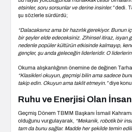
bu hayat yolculuğunda muhakkak cesur olmalarında
etsinler, soru sorsunlar ve derine insinler.”
dedi. T
şu sözlerle sürdürdü;
“Dalacaksınız ama bir hazırlık gerekiyor. Bunun i
bir şeyler elde edeceksiniz. Zihinsel itiraz, isyan 
nedenle popüler kültürün etkisinde kalmayıp, kendi
gençler, şu anda geleceğin liderleridir. O liderl
Okuma alışkanlığının önemine de değinen Tarha
“Klasikleri okuyun, geçmişi bilin ama sadece bun
takip edin. Okuyun ama taklit etmeyin.”
diye konu
Ruhu ve Enerjisi Olan İnsan
Geçmiş Dönem TBMM Başkanı İsmail Kahraman 
olduğunu vurgulayarak,
“Mekanik, robotik bir ins
tam da bunu sağlar. Madde her şekilde temin edil