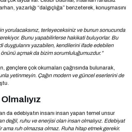
 çok fayda var. Cesur olsunlar, insanları rahatsız
arhan, yazarlığı “dalgıçlığa” benzeterek, konuşmasını
çin yorulacaksınız, terleyeceksiniz ve bunun sonucunda
gerekiyor. Bunu yapabilirlerse hakikati buluyorlar. Bu
 duygularını yazabilen, kendilerini ifade edebilen
erin önünü açmak da bizim sorumluluğumuzdur.”
n, gençlere çok okumaları çağrısında bulunarak,
unla yetinmeyin. Çağın modern ve güncel eserlerini de
ştu.
 Olmalıyız
da edebiyatın insanı insan yapan temel unsur
an değil, ruhu ve enerjisi olan insan olmalıyız. Edebiyat
ir ama ruh olmazsa olmaz. Ruha hitap etmek gerekir.