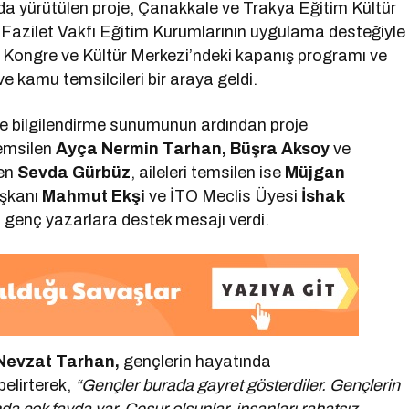
da yürütülen proje, Çanakkale ve Trakya Eğitim Kültür
azilet Vakfı Eğitim Kurumlarının uygulama desteğiyle
ı Kongre ve Kültür Merkezi’ndeki kapanış programı ve
e kamu temsilcileri bir araya geldi.
oje bilgilendirme sunumunun ardından proje
temsilen
Ayça Nermin Tarhan, Büşra Aksoy
ve
len
Sevda Gürbüz
, aileleri temsilen ise
Müjgan
aşkanı
Mahmut Ekşi
ve İTO Meclis Üyesi
İshak
 genç yazarlara destek mesajı verdi.
 Nevzat Tarhan,
gençlerin hayatında
belirterek,
“Gençler burada gayret gösterdiler. Gençlerin