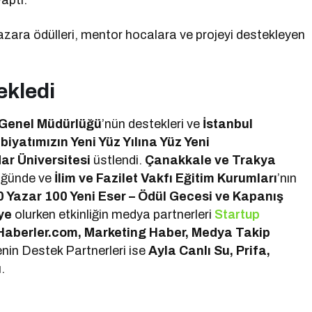
aptı.
zara ödülleri, mentor hocalara ve projeyi destekleyen
ekledi
er Genel Müdürlüğü
’nün destekleri ve
İstanbul
biyatımızın Yeni Yüz Yılına Yüz Yeni
ar Üniversitesi
üstlendi.
Çanakkale ve Trakya
üğünde ve
İlim ve Fazilet Vakfı Eğitim Kurumları
’nın
0 Yazar 100 Yeni Eser – Ödül Gecesi ve Kapanış
ye
olurken etkinliğin medya partnerleri
Startup
Haberler.com, Marketing Haber, Medya Takip
enin Destek Partnerleri ise
Ayla Canlı Su, Prifa,
.