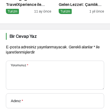
TravelXperience ile
Gelen Lezzet: Çamlık
seyahat sektörü Six
Denizli Kebapçısı
Turizm
11 ay önce
Turizm
1 yıl önce
Senses Kocataş
Mansions’da bir araya
geldi
Bir Cevap Yaz
E-posta adresiniz yayınlanmayacak.
Gerekli alanlar
*
ile
işaretlenmişlerdir
Yorumunuz
*
Adınız
*