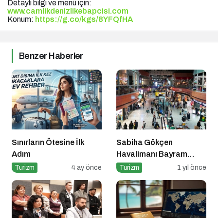
Detaylı bilgi ve menü için:
www.camlikdenizlikebapcisi.com
Konum:
https://g.co/kgs/8YFQfHA
Benzer Haberler
Sınırların Ötesine İlk
Sabiha Gökçen
Adım
Havalimanı Bayram
Yoğunluğuna Hazır!
Turizm
4 ay önce
Turizm
1 yıl önce