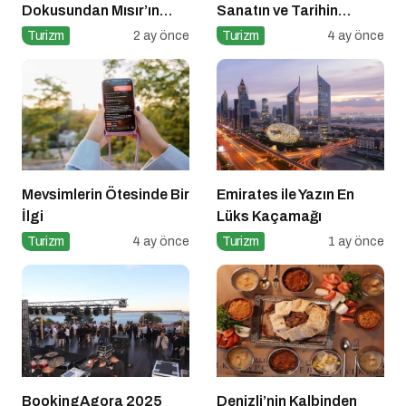
Dokusundan Mısır’ın
Sanatın ve Tarihin
Tarihi Derinliğine
Kesiştiği Coğrafya
Turizm
2 ay önce
Turizm
4 ay önce
Mevsimlerin Ötesinde Bir
Emirates ile Yazın En
İlgi
Lüks Kaçamağı
Turizm
4 ay önce
Turizm
1 ay önce
BookingAgora 2025
Denizli’nin Kalbinden