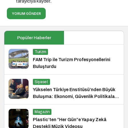
tarayıcıya kaydet.
YORUM GÖNDER
Popüler Haberler
Turizm
FAM Trip ile Turizm Profesyonellerini
Buluşturdu
Siyaset
Yükselen Türkiye Enstitüsü’nden Büyük
Buluşma: Ekonomi, Güvenlik Politikaları
ve Hukuk Konferansı
Magazin
Plastic’ten “Her Gün”e Yapay Zekâ
Destekli Müzik Videosu