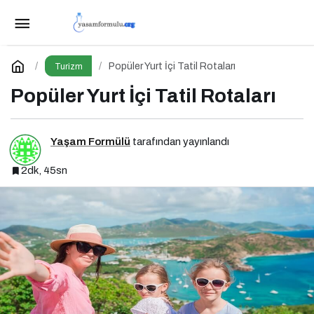
Denizli’nin Kalbinden Gelen Lezzet: Çamlık
Denizli Kebapçısı
Paylaş
Yorum Yap
Popüler Yurt İçi Tatil Rotaları
Turizm
Popüler Yurt İçi Tatil Rotaları
Yaşam Formülü
tarafından yayınlandı
2dk, 45sn