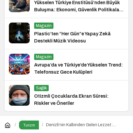
Yükselen Türkiye Enstitüsü’nden Büyük
Buluşma: Ekonomi, Güvenlik Politikaları
ve Hukuk Konferansı
Magazin
Plastic’ten “Her Gün”e Yapay Zekâ
Destekli Müzik Videosu
Magazin
Avrupa’da ve Türkiye’de Yükselen Trend:
Telefonsuz Gece Kulüpleri
Sağlık
Otizmli Çocuklarda Ekran Süresi:
Riskler ve Öneriler
Denizli’nin Kalbinden Gelen Lezzet:
Turizm
Çamlık Denizli Kebapçısı