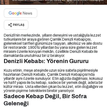
PAYLAŞ
Denizli’nin merkezinde, yılların deneyimi ve ustalığıyla lezzet
tutkunlarını bir araya getiren Çamlık Denizli Kebapçısı,
geleneksel tarifleri günümüze taşıyan, alkolsüz ve aile dostu
bir restorandır. 1900’lü yıllardan bu yana süre gelen lezzet
mirasını özenle koruyan mekân, özellikle Denizli Kebabı ile
damaklarda unutulmaz bir iz bırakıyor.
Denizli Kebabı: Yörenin Gururu
Kuzu etinin, meşe ateşinde uzun süre sabırla pişirilmesiyle
hazırlanan Denizli Kebabı, Çamlık Denizli Kebapçısı’nda
yıllardır aynı özenle sunuluyor. Etin ağızda dağılması, kokusuz
ve hafif yapısı ile bu kebap, sadece bir yemek değil, adeta bir
kültür mirası. Usta ellerden çıkan bu lezzet, etin doğallığını ve
yörenin pişirme tekniklerini birebir yansıtıyor.
Sadece Kebap Değil, Bir Sofra
Geleneği