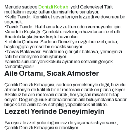
Menüde sadece
Denizli Kebabı
yok! Geleneksel Türk
mutfağının eşsiz tatları da misafirlere sunuluyor.
•Kelle Tandır: Kemikli et sevenler için lezzetli ve doyurucu bir
seçenek.
•Tavuk Tandır: Hafif ama lezzetten ödün vermeyenler için.
•Anadolu Keşkeği: Çömlekte sizler için hazırlanan özel etli
Anadolu keşkeğimizi keşfe hazır olun.
•Leblebi Çorbası: Sadece Denizli’ye özgü bu özel çorba,
başlangıçta yöresel bir sıcaklık sunuyor.
•Tavas Baklavası: Finalde ise çıtır çıtır baklava, yemeğinizi
tatlı bir deneyime dönüştürüyor.
Yanında sunulan yanık kokulu ayran ise sofranın gerçek
tamamlayıcısı!
Aile Ortamı, Sıcak Atmosfer
Çamlık Denizli Kebapçısı, sadece yemekleriyle değil, huzurlu
atmosferiyle de kaliteli bir et restoranı olarak ön plana çıkıyor.
Alkolsüz bir aile restoranı olarak, her yaştan misafire hitap
ediyor. Doğum günü kutlamalarından aile buluşmalarına kadar
birçok özel anınıza ev sahipliği yapabilecek nitelikte.
Lezzeti Yerinde Deneyimleyin
Bu eşsiz lezzet yolculuğunu siz de yaşamak istiyorsanız,
Çamlık Denizli Kebapçısı sizi bekliyor.