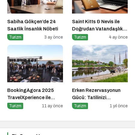
Sabiha Gökçen’de 24
Saint Kitts & Nevis ile
Saatlik İnsanlık Nöbeti
Doğrudan Vatandaşlık
Dönemi
Turizm
3 ay önce
Turizm
4 ay önce
BookingAgora 2025
Erken Rezervasyonun
TravelXperience ile
Gücü: Tatilinizi
seyahat sektörü Six
Planlayın, Avantajları
Turizm
11 ay önce
Turizm
1 yıl önce
Senses Kocataş
Yakalayın!
Mansions’da bir araya
geldi