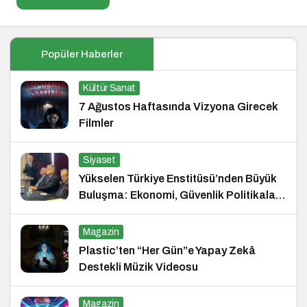
Popüler Haberler
Kültür Sanat
7 Ağustos Haftasında Vizyona Girecek
Filmler
Siyaset
Yükselen Türkiye Enstitüsü’nden Büyük
Buluşma: Ekonomi, Güvenlik Politikaları
ve Hukuk Konferansı
Magazin
Plastic’ten “Her Gün”e Yapay Zekâ
Destekli Müzik Videosu
Magazin