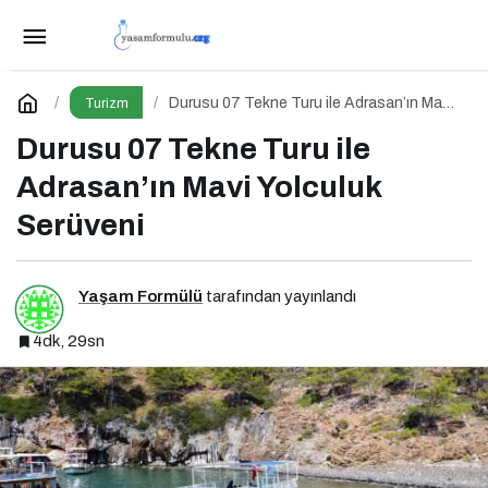
Eylülde Tatil Yapmak İçin 6 Neden: Sakinlik,
Ekonomi ve Keyif Bir Arada
Paylaş
Yorum Yap
Durusu 07 Tekne Turu ile Adrasan’ın Mavi
Turizm
Yolculuk Serüveni
Durusu 07 Tekne Turu ile
Adrasan’ın Mavi Yolculuk
Serüveni
Yaşam Formülü
tarafından yayınlandı
4dk, 29sn