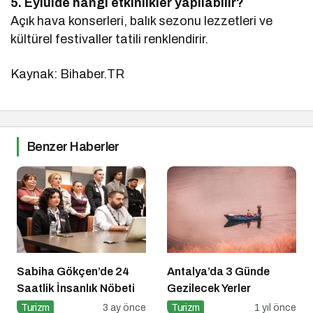
5. Eylülde hangi etkinlikler yapılabilir?
Açık hava konserleri, balık sezonu lezzetleri ve
kültürel festivaller tatili renklendirir.
Kaynak: Bihaber.TR
Benzer Haberler
Sabiha Gökçen’de 24
Antalya’da 3 Günde
Saatlik İnsanlık Nöbeti
Gezilecek Yerler
Turizm
3 ay önce
Turizm
1 yıl önce