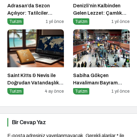
Adrasan’da Sezon
Denizli’nin Kalbinden
Açılıyor: Tatilciler
Gelen Lezzet: Çamlık
Doğayla İç İçe Bir Yaz
Denizli Kebapçısı
Turizm
1 yıl önce
Turizm
1 yıl önce
İçin Hazır
Saint Kitts & Nevis ile
Sabiha Gökçen
Doğrudan Vatandaşlık
Havalimanı Bayram
Dönemi
Yoğunluğuna Hazır!
Turizm
4 ay önce
Turizm
1 yıl önce
Bir Cevap Yaz
E-posta adresiniz yayınlanmayacak.
Gerekli alanlar
*
ile