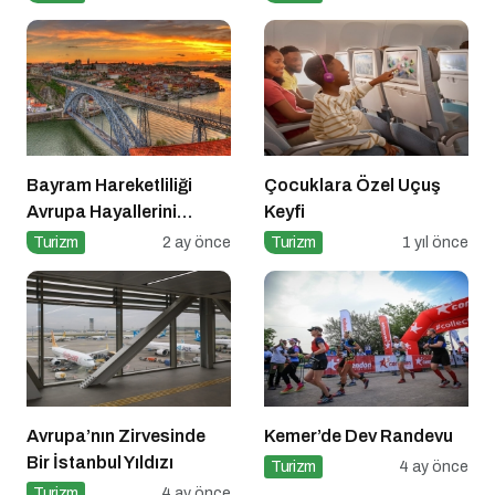
Bayram Hareketliliği
Çocuklara Özel Uçuş
Avrupa Hayallerini
Keyfi
Tetikledi
Turizm
2 ay önce
Turizm
1 yıl önce
Avrupa’nın Zirvesinde
Kemer’de Dev Randevu
Bir İstanbul Yıldızı
Turizm
4 ay önce
Turizm
4 ay önce