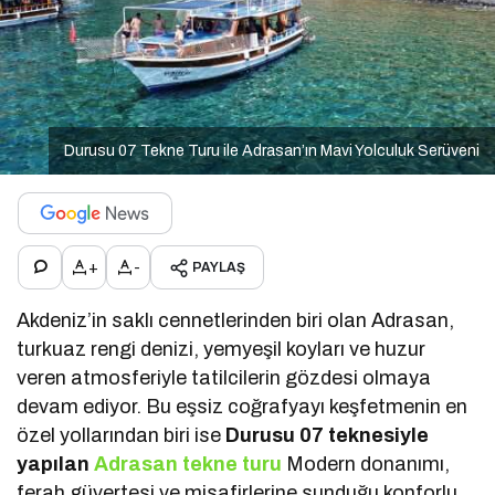
Durusu 07 Tekne Turu ile Adrasan’ın Mavi Yolculuk Serüveni
+
-
PAYLAŞ
Akdeniz’in saklı cennetlerinden biri olan Adrasan,
turkuaz rengi denizi, yemyeşil koyları ve huzur
veren atmosferiyle tatilcilerin gözdesi olmaya
devam ediyor. Bu eşsiz coğrafyayı keşfetmenin en
özel yollarından biri ise
Durusu 07 teknesiyle
yapılan
Adrasan tekne turu
Modern donanımı,
ferah güvertesi ve misafirlerine sunduğu konforlu