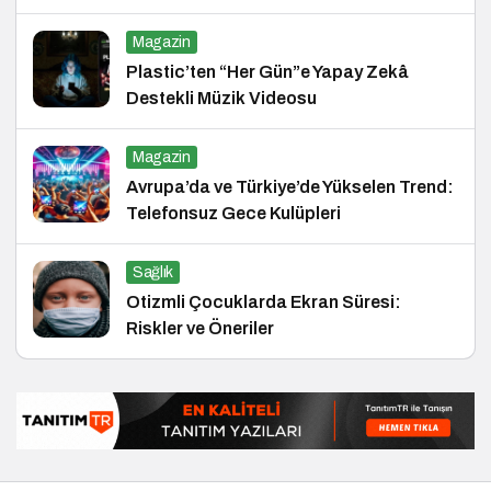
ve Hukuk Konferansı
Magazin
Plastic’ten “Her Gün”e Yapay Zekâ
Destekli Müzik Videosu
Magazin
Avrupa’da ve Türkiye’de Yükselen Trend:
Telefonsuz Gece Kulüpleri
Sağlık
Otizmli Çocuklarda Ekran Süresi:
Riskler ve Öneriler