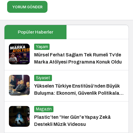
YORUM GÖNDER
Popüler Haberler
Yaşam
Mürsel Ferhat Sağlam Tek Rumeli Tv’de
Marka Atölyesi Programına Konuk Oldu
Siyaset
Yükselen Türkiye Enstitüsü’nden Büyük
Buluşma: Ekonomi, Güvenlik Politikaları
ve Hukuk Konferansı
Magazin
Plastic’ten “Her Gün”e Yapay Zekâ
Destekli Müzik Videosu