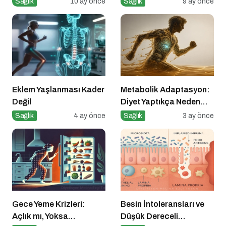
Sağlık
10 ay önce
Sağlık
9 ay önce
Eklem Yaşlanması Kader
Metabolik Adaptasyon:
Değil
Diyet Yaptıkça Neden
Kilo Vermek Zorlaşır?
Sağlık
4 ay önce
Sağlık
3 ay önce
Gece Yeme Krizleri:
Besin İntoleransları ve
Açlık mı, Yoksa
Düşük Dereceli