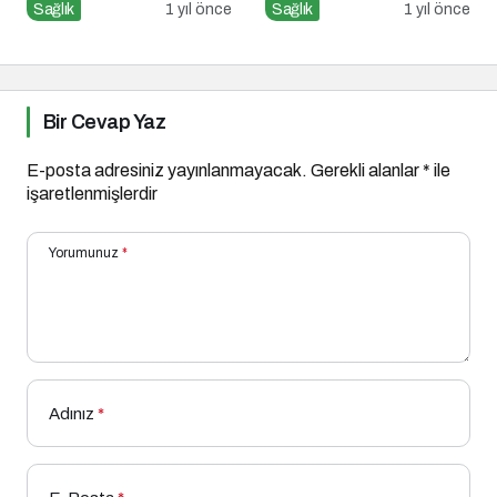
Duygusal İhtiyaçlar mı?
Enflamasyonun Kronik
Sağlık
1 yıl önce
Sağlık
1 yıl önce
Hastalıklara Etkisi
Bir Cevap Yaz
E-posta adresiniz yayınlanmayacak.
Gerekli alanlar
*
ile
işaretlenmişlerdir
Yorumunuz
*
Adınız
*