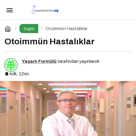
Bağırsaklar: Zihinsel ve Fiziksel Sağlığımızın
Gizli Yöneticisi!
Paylaş
Yorum Yap
Otoimmün Hastalıklar
Sağlık
Otoimmün Hastalıklar
Yaşam Formülü
tarafından yayınlandı
4dk, 12sn