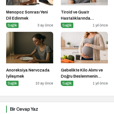
Menopoz Sonrası Yeni
Tiroid ve Guatr
Dil Edinmek
Hastalıklarında
Beslenme Bilinci
Sağlık
3 ay önce
Sağlık
1 yıl önce
Anoreksiya Nervozada
Gebelikte Kilo Alımı ve
İyileşmek
Doğru Beslenmenin
Önemi
Sağlık
10 ay önce
Sağlık
1 yıl önce
Bir Cevap Yaz