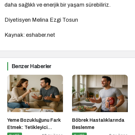
daha sağlıklı ve enerjik bir yaşam sürebiliriz.
Diyetisyen Melina Ezgi Tosun
Kaynak: eshaber.net
Benzer Haberler
Yeme Bozukluğunu Fark
Böbrek Hastalıklarında
Etmek: Tetikleyici
Beslenme
Anlarla Yüzleşmek