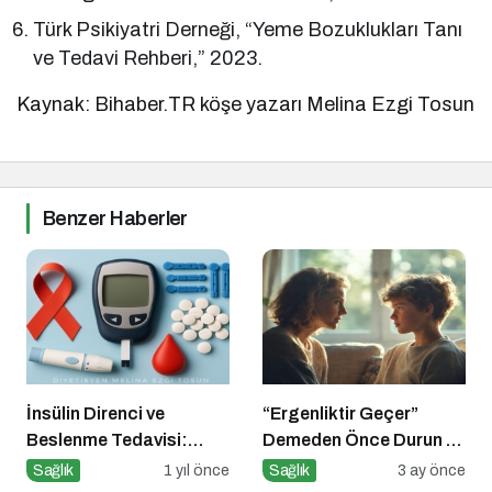
Türk Psikiyatri Derneği, “Yeme Bozuklukları Tanı
ve Tedavi Rehberi,” 2023.
Kaynak: Bihaber.TR köşe yazarı Melina Ezgi Tosun
Benzer Haberler
İnsülin Direnci ve
“Ergenliktir Geçer”
Beslenme Tedavisi:
Demeden Önce Durun ve
Düşük Glisemik İndeksli
Dinleyin
Sağlık
1 yıl önce
Sağlık
3 ay önce