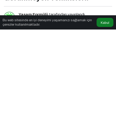
Yaşam Formülü
tarafından yayınlandı
Bu web sitesinde en iyi deneyimi yaşamanızı sağlamak için
Kabul
çerezler kullanılmaktadır.
3dk, 21sn
Yapay Zeka ile Dertleşmenin Görünmeyen Tehlikeleri