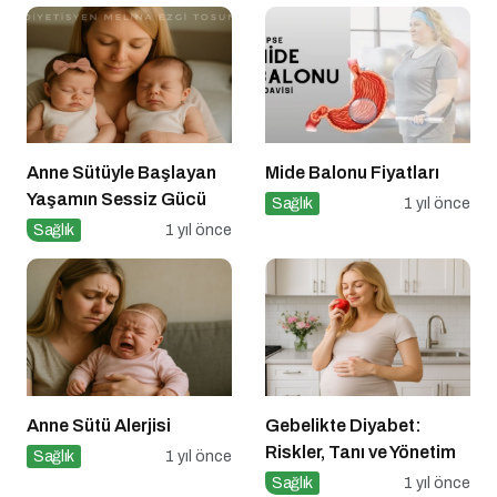
Diyetlerin Rolü
Anne Sütüyle Başlayan
Mide Balonu Fiyatları
Yaşamın Sessiz Gücü
Sağlık
1 yıl önce
Sağlık
1 yıl önce
Anne Sütü Alerjisi
Gebelikte Diyabet:
Riskler, Tanı ve Yönetim
Sağlık
1 yıl önce
Sağlık
1 yıl önce