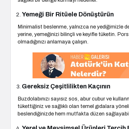
sağlıklı bir denge kurmayı hedefler.
Yemeği Bir Ritüele Dönüştürün
Minimalist beslenme, yalnızca ne yediğimizle değil
yerine, yemeğinizi bilinçli ve keyifle tüketin. P
olmadığınızı anlamaya çalışın.
Gereksiz Çeşitlilikten Kaçının
Buzdolabınızı sayısız sos, abur cubur ve kulla
tükettiğiniz ve sağlıklı olan temel gıdalara yön
beslendiğinizde hem mutfakta düzen sağlayabilir
Yerel ve Mevsimsel Ürünleri Tercih 