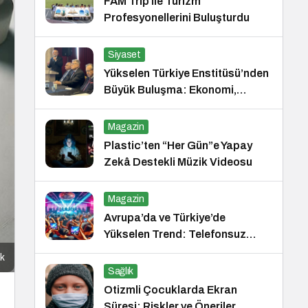
FAM Trip ile Turizm
Profesyonellerini Buluşturdu
Siyaset
Yükselen Türkiye Enstitüsü’nden
Büyük Buluşma: Ekonomi,
Güvenlik Politikaları ve Hukuk
Konferansı
Magazin
Plastic’ten “Her Gün”e Yapay
Zekâ Destekli Müzik Videosu
Magazin
Avrupa’da ve Türkiye’de
Yükselen Trend: Telefonsuz
Gece Kulüpleri
ak
Sağlık
Otizmli Çocuklarda Ekran
Süresi: Riskler ve Öneriler