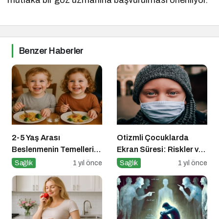
Benzer Haberler
2-5 Yaş Arası
Otizmli Çocuklarda
Beslenmenin Temelleri:
Ekran Süresi: Riskler ve
Okul Öncesi Dönemde
Öneriler
Sağlık
1 yıl önce
Sağlık
1 yıl önce
Sağlıklı Adımlar