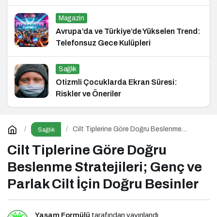
Magazin
Avrupa’da ve Türkiye’de Yükselen Trend:
Telefonsuz Gece Kulüpleri
Sağlık
Otizmli Çocuklarda Ekran Süresi:
Riskler ve Öneriler
Cilt Tiplerine Göre Doğru Beslenme
Sağlık
Stratejileri; Genç ve Parlak Cilt İçin Doğru
Besinler
Cilt Tiplerine Göre Doğru
Beslenme Stratejileri; Genç ve
Parlak Cilt İçin Doğru Besinler
Yaşam Formülü
tarafından yayınlandı