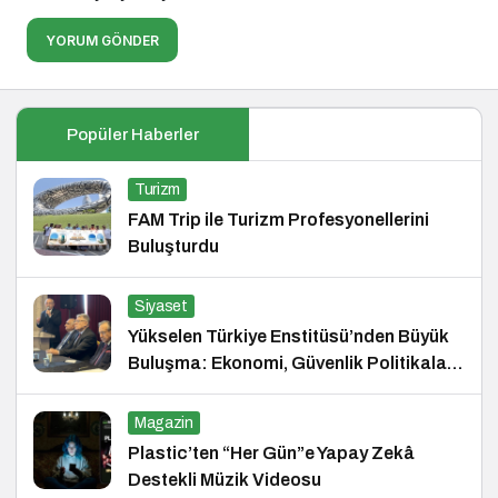
YORUM GÖNDER
Popüler Haberler
Turizm
FAM Trip ile Turizm Profesyonellerini
Buluşturdu
Siyaset
Yükselen Türkiye Enstitüsü’nden Büyük
Buluşma: Ekonomi, Güvenlik Politikaları
ve Hukuk Konferansı
Magazin
Plastic’ten “Her Gün”e Yapay Zekâ
Destekli Müzik Videosu