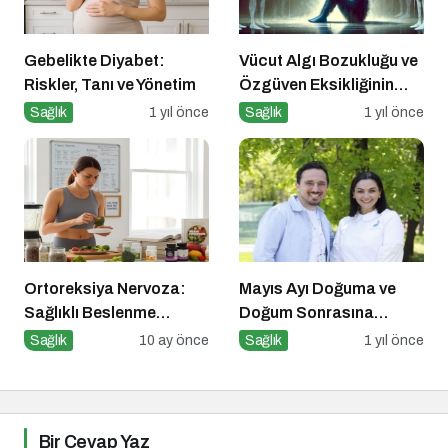
Gebelikte Diyabet:
Vücut Algı Bozukluğu ve
Riskler, Tanı ve Yönetim
Özgüven Eksikliğinin
Görünmeyen Kökleri
Sağlık
1 yıl önce
Sağlık
1 yıl önce
Ortoreksiya Nervoza:
Mayıs Ayı Doğuma ve
Sağlıklı Beslenme
Doğum Sonrasına
Takıntısı
Hazırlık Atölyesi
Sağlık
10 ay önce
Sağlık
1 yıl önce
Bir Cevap Yaz