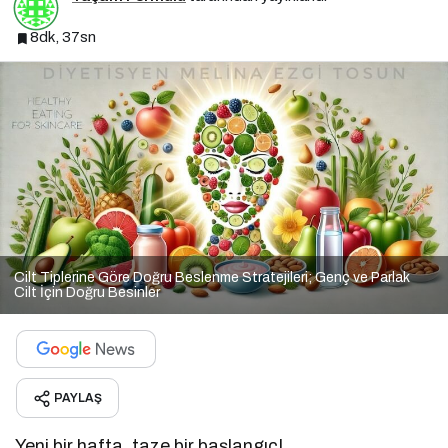
8dk, 37sn
Cilt Tiplerine Göre Doğru Beslenme Stratejileri; Genç ve Parlak
Cilt İçin Doğru Besinler
PAYLAŞ
Yeni bir hafta, taze bir başlangıç!