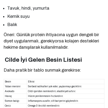
Tavuk, hindi, yumurta
Kemik suyu
Balık
Öneri: Günlük protein ihtiyacına uygun dengeli bir
diyet uygulanmalı, gerekiyorsa kolajen destekleri
hekime danışılarak kullanılmalıdır.
Cilde İyi Gelen Besin Listesi
Daha pratik bir tablo sunmak gerekirse:
Besin
Etkisi
Yaban mersini
Serbest radikalleri yok eder, yaşlanmayı geciktirir.
Avokado
Cildi içeriden nemlendirir, elastikiyeti artırır.
Havuç
Hücre yenilenmesini hızlandırır.
Somon balığı
İnflamasyonu azaltır, cilt bariyerini güçlendirir.
Ceviz
Omega-3 ile cildi nemlendirir.