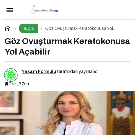
Cilt Tiplerine Göre Doğru Beslenme Stratejileri;
Genç ve Parlak Cilt İçin Doğru Besinler
Paylaş
Yorum Yap
Göz Ovuşturmak Keratokonusa Yol
Sağlık
Açabilir
Göz Ovuşturmak Keratokonusa
Yol Açabilir
Yaşam Formülü
tarafından yayınlandı
2dk, 37sn