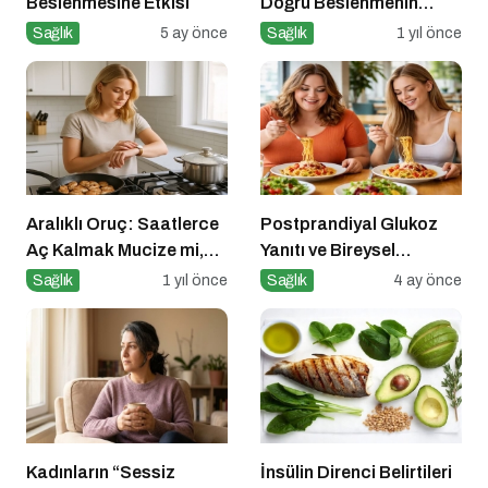
Beslenmesine Etkisi
Doğru Beslenmenin
Önemi
Sağlık
5 ay önce
Sağlık
1 yıl önce
Aralıklı Oruç: Saatlerce
Postprandiyal Glukoz
Aç Kalmak Mucize mi,
Yanıtı ve Bireysel
Geçici Bir Trend Mi?
Farklılıklar
Sağlık
1 yıl önce
Sağlık
4 ay önce
Kadınların “Sessiz
İnsülin Direnci Belirtileri