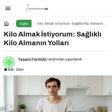
Kadın Döngüsü ve Ruh Hali: Ay Boyunca
Bedenine ve Duygularına Yolculuk
Paylaş
Yorum Yap
Kilo Almak İstiyorum: Sağlıklı Kilo Almanın
Sağlık
Yolları
Kilo Almak İstiyorum: Sağlıklı
Kilo Almanın Yolları
Yaşam Formülü
tarafından yayınlandı
8dk, 18sn