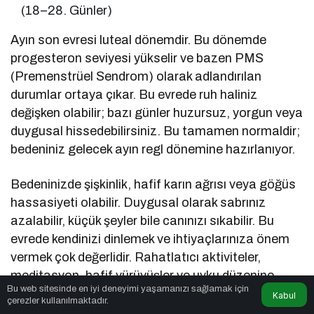
(18–28. Günler)
Ayın son evresi luteal dönemdir. Bu dönemde
progesteron seviyesi yükselir ve bazen PMS
(Premenstrüel Sendrom) olarak adlandırılan
durumlar ortaya çıkar. Bu evrede ruh haliniz
değişken olabilir; bazı günler huzursuz, yorgun veya
duygusal hissedebilirsiniz. Bu tamamen normaldir;
bedeniniz gelecek ayın regl dönemine hazırlanıyor.
Bedeninizde şişkinlik, hafif karın ağrısı veya göğüs
hassasiyeti olabilir. Duygusal olarak sabrınız
azalabilir, küçük şeyler bile canınızı sıkabilir. Bu
evrede kendinizi dinlemek ve ihtiyaçlarınıza önem
vermek çok değerlidir. Rahatlatıcı aktiviteler,
meditasyon, hafif yürüyüşler ve uyku düzenine
Bu web sitesinde en iyi deneyimi yaşamanızı sağlamak için
dikkat etmek ruh halinizi dengelemeye yardımcı
Kabul
çerezler kullanılmaktadır.
olur.