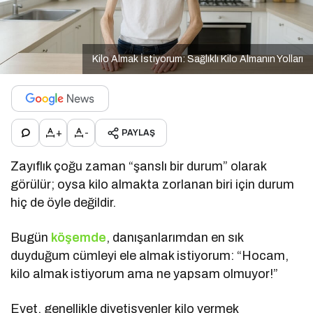
Kilo Almak İstiyorum: Sağlıklı Kilo Almanın Yolları
+
-
PAYLAŞ
Zayıflık çoğu zaman “şanslı bir durum” olarak
görülür; oysa kilo almakta zorlanan biri için durum
hiç de öyle değildir.
Bugün
köşemde
, danışanlarımdan en sık
duyduğum cümleyi ele almak istiyorum: “Hocam,
kilo almak istiyorum ama ne yapsam olmuyor!”
Evet, genellikle diyetisyenler kilo vermek