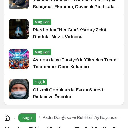
Buluşma: Ekonomi, Güvenlik Politikaları
ve Hukuk Konferansı
Magazin
Plastic’ten “Her Gün”e Yapay Zekâ
Destekli Müzik Videosu
Magazin
Avrupa’da ve Türkiye’de Yükselen Trend:
Telefonsuz Gece Kulüpleri
Sağlık
Otizmli Çocuklarda Ekran Süresi:
Riskler ve Öneriler
Kadın Döngüsü ve Ruh Hali: Ay Boyunca
Sağlık
Bedenine ve Duygularına Yolculuk