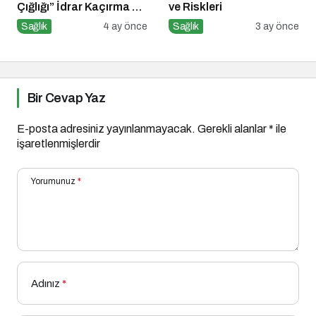
Çığlığı” İdrar Kaçırma Bir
ve Riskleri
Kader Değil!
Sağlık
4 ay önce
Sağlık
3 ay önce
Bir Cevap Yaz
E-posta adresiniz yayınlanmayacak.
Gerekli alanlar
*
ile
işaretlenmişlerdir
Yorumunuz
*
Adınız
*