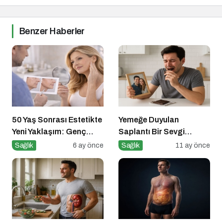
Benzer Haberler
50 Yaş Sonrası Estetikte
Yemeğe Duyulan
Yeni Yaklaşım: Genç
Saplantı Bir Sevgi
Görünmek Değil, Dinç
İhtiyacıdır
Sağlık
6 ay önce
Sağlık
11 ay önce
Görünmek Ön Planda