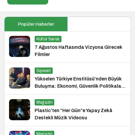
Popüler Haberler
Kültür Sanat
7 Ağustos Haftasında Vizyona Girecek
Filmler
Siyaset
Yükselen Türkiye Enstitüsü’nden Büyük
Buluşma: Ekonomi, Güvenlik Politikaları
ve Hukuk Konferansı
Magazin
Plastic’ten “Her Gün”e Yapay Zekâ
Destekli Müzik Videosu
Magazin