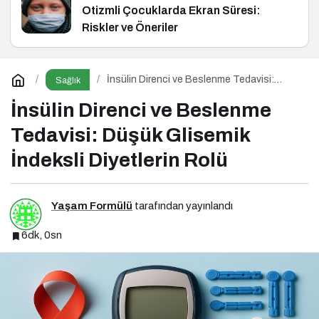
Otizmli Çocuklarda Ekran Süresi:
Riskler ve Öneriler
İnsülin Direnci ve Beslenme Tedavisi:
Sağlık
Düşük Glisemik İndeksli Diyetlerin Rolü
İnsülin Direnci ve Beslenme
Tedavisi: Düşük Glisemik
İndeksli Diyetlerin Rolü
Yaşam Formülü
tarafından yayınlandı
6dk, 0sn