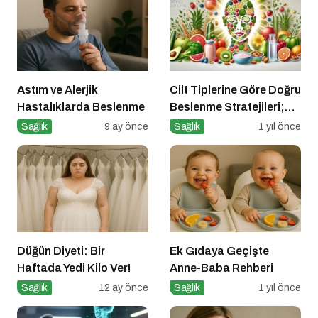
Astım ve Alerjik
Cilt Tiplerine Göre Doğru
Hastalıklarda Beslenme
Beslenme Stratejileri;
Genç ve Parlak Cilt İçin
Sağlık
9 ay önce
Sağlık
1 yıl önce
Doğru Besinler
Düğün Diyeti: Bir
Ek Gıdaya Geçişte
Haftada Yedi Kilo Ver!
Anne-Baba Rehberi
Sağlık
12 ay önce
Sağlık
1 yıl önce