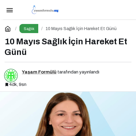
İnsülin Direnci ve Beslenme Tedavisi: Düşük
Glisemik İndeksli Diyetlerin Rolü
Paylaş
Yorum Yap
10 Mayıs Sağlık İçin Hareket Et Günü
Sağlık
10 Mayıs Sağlık İçin Hareket Et
Günü
Yaşam Formülü
tarafından yayınlandı
4dk, 9sn