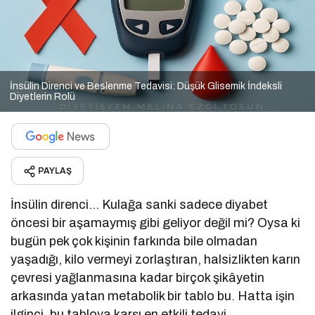
İnsülin Direnci ve Beslenme Tedavisi: Düşük Glisemik İndeksli
Diyetlerin Rolü
PAYLAŞ
İnsülin direnci… Kulağa sanki sadece diyabet
öncesi bir aşamaymış gibi geliyor değil mi? Oysa ki
bugün pek çok kişinin farkında bile olmadan
yaşadığı, kilo vermeyi zorlaştıran, halsizlikten karın
çevresi yağlanmasına kadar birçok şikâyetin
arkasında yatan metabolik bir tablo bu. Hatta işin
ilginci, bu tabloya karşı en etkili tedavi