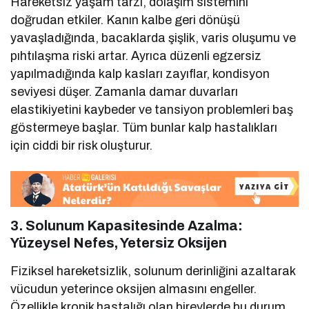
Hareketsiz yaşam tarzı, dolaşım sistemini
doğrudan etkiler. Kanın kalbe geri dönüşü
yavaşladığında, bacaklarda şişlik, varis oluşumu ve
pıhtılaşma riski artar. Ayrıca düzenli egzersiz
yapılmadığında kalp kasları zayıflar, kondisyon
seviyesi düşer. Zamanla damar duvarları
elastikiyetini kaybeder ve tansiyon problemleri baş
göstermeye başlar. Tüm bunlar kalp hastalıkları
için ciddi bir risk oluşturur.
3. Solunum Kapasitesinde Azalma:
Yüzeysel Nefes, Yetersiz Oksijen
Fiziksel hareketsizlik, solunum derinliğini azaltarak
vücudun yeterince oksijen almasını engeller.
Özellikle kronik hastalığı olan bireylerde bu durum,