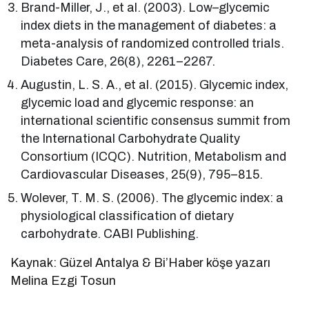
Brand-Miller, J., et al. (2003). Low–glycemic
index diets in the management of diabetes: a
meta-analysis of randomized controlled trials.
Diabetes Care, 26(8), 2261–2267.
Augustin, L. S. A., et al. (2015). Glycemic index,
glycemic load and glycemic response: an
international scientific consensus summit from
the International Carbohydrate Quality
Consortium (ICQC). Nutrition, Metabolism and
Cardiovascular Diseases, 25(9), 795–815.
Wolever, T. M. S. (2006). The glycemic index: a
physiological classification of dietary
carbohydrate. CABI Publishing.
Kaynak: Güzel Antalya & Bi’Haber köşe yazarı
Melina Ezgi Tosun