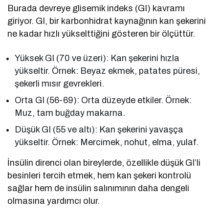
Burada devreye glisemik indeks (GI) kavramı
giriyor. GI, bir karbonhidrat kaynağının kan şekerini
ne kadar hızlı yükselttiğini gösteren bir ölçüttür.
Yüksek GI (70 ve üzeri): Kan şekerini hızla
yükseltir. Örnek: Beyaz ekmek, patates püresi,
şekerli mısır gevrekleri.
Orta GI (56-69): Orta düzeyde etkiler. Örnek:
Muz, tam buğday makarna.
Düşük GI (55 ve altı): Kan şekerini yavaşça
yükseltir. Örnek: Mercimek, nohut, elma, yulaf.
İnsülin direnci olan bireylerde, özellikle düşük GI’li
besinleri tercih etmek, hem kan şekeri kontrolü
sağlar hem de insülin salınımının daha dengeli
olmasına yardımcı olur.