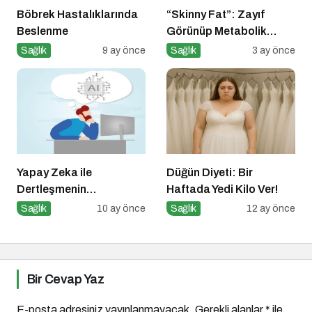
Böbrek Hastalıklarında
“Skinny Fat”: Zayıf
Beslenme
Görünüp Metabolik
Olarak Riskli Olmak
Sağlık
9 ay önce
Sağlık
3 ay önce
Yapay Zeka ile
Düğün Diyeti: Bir
Dertleşmenin
Haftada Yedi Kilo Ver!
Görünmeyen Tehlikeleri!
Sağlık
10 ay önce
Sağlık
12 ay önce
Bir Cevap Yaz
E-posta adresiniz yayınlanmayacak.
Gerekli alanlar
*
ile