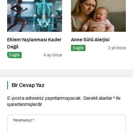
Eklem Yaşlanması Kader
Anne Sütü Alerjisi
Değil
Sağlık
1 yıl önce
Sağlık
4 ay önce
Bir Cevap Yaz
E-posta adresiniz yayınlanmayacak.
Gerekli alanlar
*
ile
işaretlenmişlerdir
Yorumunuz
*