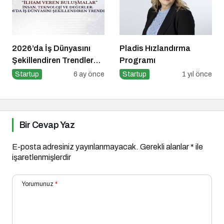
2026’da İş Dünyasını
Pladis Hızlandırma
Şekillendiren Trendler
Programı
Talk N Training “İlham
Startup
6 ay önce
Startup
1 yıl önce
Veren Buluşmalar”
Serisinde!
Bir Cevap Yaz
E-posta adresiniz yayınlanmayacak.
Gerekli alanlar
*
ile
işaretlenmişlerdir
Yorumunuz
*