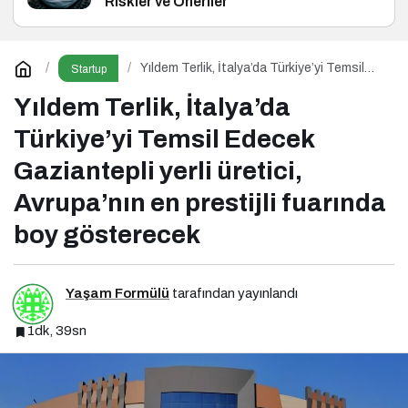
Riskler ve Öneriler
Yıldem Terlik, İtalya’da Türkiye’yi Temsil
Startup
Edecek Gaziantepli yerli üretici, Avrupa’nın
en prestijli fuarında boy gösterecek
Yıldem Terlik, İtalya’da
Türkiye’yi Temsil Edecek
Gaziantepli yerli üretici,
Avrupa’nın en prestijli fuarında
boy gösterecek
Yaşam Formülü
tarafından yayınlandı
1dk, 39sn