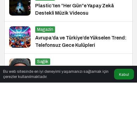
Plastic’ten “Her Gün”e Yapay Zekâ
Destekli Müzik Videosu
Magazin
Avrupa’da ve Türkiye’de Yükselen Trend:
Telefonsuz Gece Kulüpleri
Sağlık
Otizmli Çocuklarda Ekran Süresi:
Bu web sitesinde en iyi deneyimi yaşamanızı sağlamak için
Kabul
çerezler kullanılmaktadır.
Riskler ve Öneriler
© Telif Hakkı 26.01.2019, Tüm Hakları Saklıdır.
haber
,
haberler
,
gezilecek yerler
,
en iyiler listesi
,
bihaber
,
startup
,
sağlıklı
,
eshaber
,