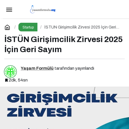
Yıldem Terlik, İtalya’da Türkiye’yi Temsil
Edecek Gaziantepli yerli üretici, Avrupa’nın en prestijli
Paylaş
Yorum Yap
İSTÜN Girişimcilik Zirvesi 2025 İçin Geri
Startup
Sayım
İSTÜN Girişimcilik Zirvesi 2025
fuarında boy gösterecek
İçin Geri Sayım
Yaşam Formülü
tarafından yayınlandı
2dk, 54sn