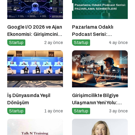
Google I/O 2026 ve Ajan
Pazarlama Odaklı
Ekonomisi: Girişimcinin
Podcast Serisi:
Yeni Rakibi Arama
Pazarlama Sohbetleri
Startup
2 ay önce
Startup
4 ay önce
Kutusu
İş Dünyasında Yeşil
Girişimcilikte Bilgiye
Dönüşüm
Ulaşmanın Yeni Yolu:
Podcast’ler Neden Bu
Startup
1 ay önce
Startup
3 ay önce
Kadar Önemli?