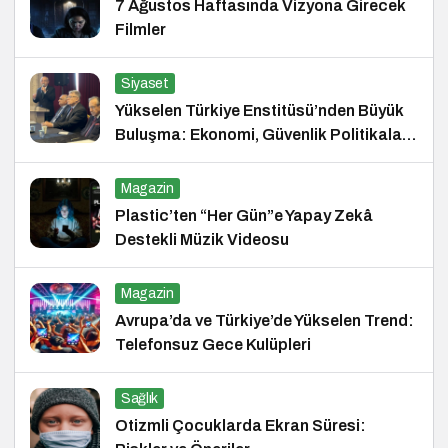
7 Ağustos Haftasında Vizyona Girecek
Filmler
Siyaset
Yükselen Türkiye Enstitüsü’nden Büyük
Buluşma: Ekonomi, Güvenlik Politikaları
ve Hukuk Konferansı
Magazin
Plastic’ten “Her Gün”e Yapay Zekâ
Destekli Müzik Videosu
Magazin
Avrupa’da ve Türkiye’de Yükselen Trend:
Telefonsuz Gece Kulüpleri
Sağlık
Otizmli Çocuklarda Ekran Süresi: