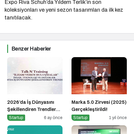
Expo Riva Schuh’da Yıldem Terlik’in son
koleksiyonları ve yeni sezon tasarımları da ilk kez
tanıtılacak.
Benzer Haberler
2026’da İş Dünyasını
Marka 5.0 Zirvesi (2025)
Şekillendiren Trendler
Gerçekleştirildi!
Talk N Training “İlham
Startup
6 ay önce
Startup
1 yıl önce
Veren Buluşmalar”
Serisinde!