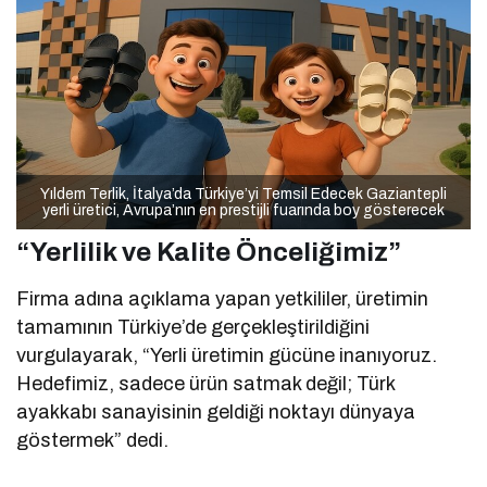
Yıldem Terlik, İtalya’da Türkiye’yi Temsil Edecek Gaziantepli
yerli üretici, Avrupa’nın en prestijli fuarında boy gösterecek
“Yerlilik ve Kalite Önceliğimiz”
Firma adına açıklama yapan yetkililer, üretimin
tamamının Türkiye’de gerçekleştirildiğini
vurgulayarak, “Yerli üretimin gücüne inanıyoruz.
Hedefimiz, sadece ürün satmak değil; Türk
ayakkabı sanayisinin geldiği noktayı dünyaya
göstermek” dedi.