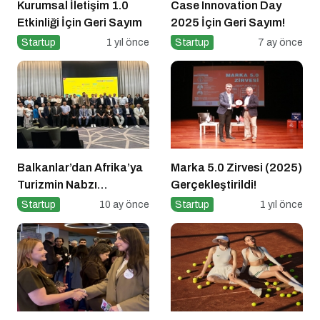
Kurumsal İletişim 1.0
Case Innovation Day
Etkinliği İçin Geri Sayım
2025 İçin Geri Sayım!
Startup
1 yıl önce
Startup
7 ay önce
Balkanlar’dan Afrika’ya
Marka 5.0 Zirvesi (2025)
Turizmin Nabzı
Gerçekleştirildi!
Uzakrota Dubai’de Attı
Startup
10 ay önce
Startup
1 yıl önce