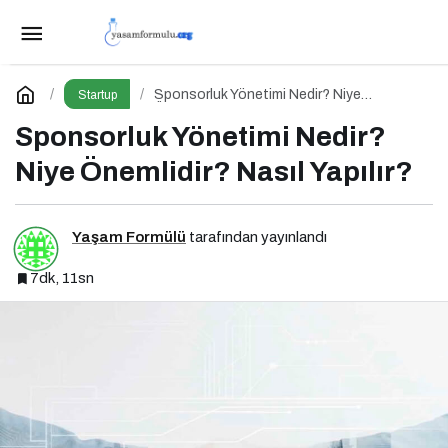
Kampanya Tasarımı Nedir? Niye Önemlidir?
Kampanya Tasarımı Nasıl Yapılır?
Paylaş
Yorum Yap
Sponsorluk Yönetimi Nedir? Niye
Startup
Önemlidir? Nasıl Yapılır?
Sponsorluk Yönetimi Nedir?
Niye Önemlidir? Nasıl Yapılır?
Yaşam Formülü
tarafından yayınlandı
7dk, 11sn