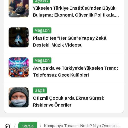
Siyaset
Yükselen Türkiye Enstitüsü’nden Büyük
Buluşma: Ekonomi, Güvenlik Politikaları
ve Hukuk Konferansı
Magazin
Plastic’ten “Her Gün”e Yapay Zekâ
Destekli Müzik Videosu
Magazin
Avrupa’da ve Türkiye’de Yükselen Trend:
Telefonsuz Gece Kulüpleri
Sağlık
Otizmli Çocuklarda Ekran Süresi:
Riskler ve Öneriler
Kampanya Tasarımı Nedir? Niye Önemlidir?
Startup