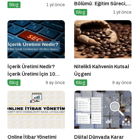
Bölümü: Eğitim Süreci,
Blog
1 yıl önce
Kariyer Olanakları ve
Blog
1 yıl önce
Geleceği
İçerik Üretimi Nedir?
Nitelikli Kahvenin Kutsal
İçerik Üretimi İçin 10
Üçgeni
Altın İpucu
Blog
9 ay önce
Blog
9 ay önce
Online İtibar Yönetimi
Dijital Dünyada Karar