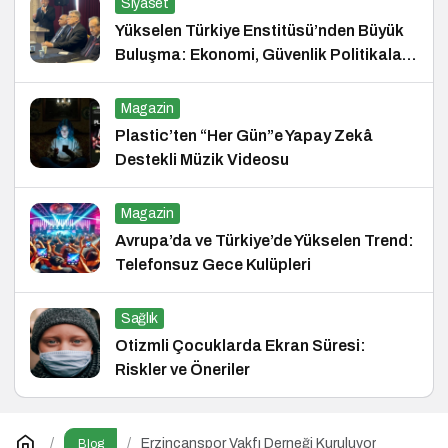
Siyaset
Yükselen Türkiye Enstitüsü’nden Büyük
Buluşma: Ekonomi, Güvenlik Politikaları
ve Hukuk Konferansı
Magazin
Plastic’ten “Her Gün”e Yapay Zekâ
Destekli Müzik Videosu
Magazin
Avrupa’da ve Türkiye’de Yükselen Trend:
Telefonsuz Gece Kulüpleri
Sağlık
Otizmli Çocuklarda Ekran Süresi:
Riskler ve Öneriler
Erzincanspor Vakfı Derneği Kuruluyor
Blog