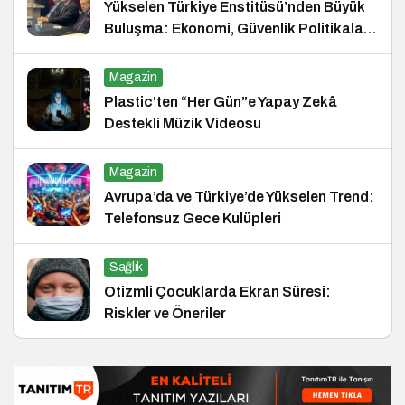
Yükselen Türkiye Enstitüsü’nden Büyük
Buluşma: Ekonomi, Güvenlik Politikaları
ve Hukuk Konferansı
Magazin
Plastic’ten “Her Gün”e Yapay Zekâ
Destekli Müzik Videosu
Magazin
Avrupa’da ve Türkiye’de Yükselen Trend:
Telefonsuz Gece Kulüpleri
Sağlık
Otizmli Çocuklarda Ekran Süresi:
Riskler ve Öneriler