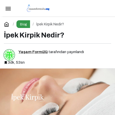
Erzincanspor Vakfı Derneği Kuruluyor
Paylaş
Yorum Yap
İpek Kirpik Nedir?
Blog
İpek Kirpik Nedir?
Yaşam Formülü
tarafından yayınlandı
3dk, 53sn