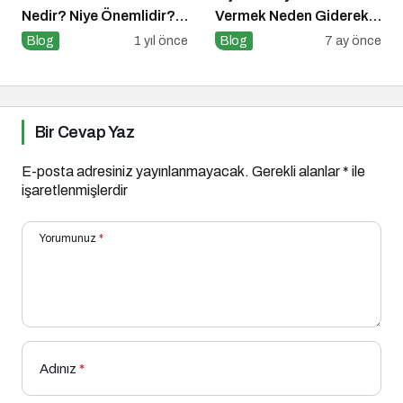
Nedir? Niye Önemlidir?
Vermek Neden Giderek
Online İtibar Yönetimi
Zorlaşıyor?
Blog
1 yıl önce
Blog
7 ay önce
Nasıl Uygulanır?
Bir Cevap Yaz
E-posta adresiniz yayınlanmayacak.
Gerekli alanlar
*
ile
işaretlenmişlerdir
Yorumunuz
*
Adınız
*