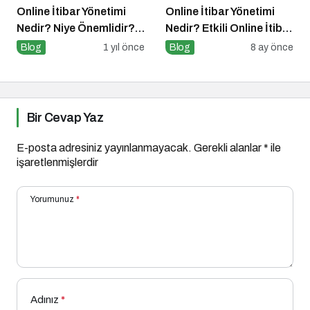
Online İtibar Yönetimi
Online İtibar Yönetimi
Nedir? Niye Önemlidir?
Nedir? Etkili Online İtibar
Online İtibar Yönetimi
Yönetimi İçin 10 Altın
Blog
1 yıl önce
Blog
8 ay önce
Nasıl Uygulanır?
İpucu
Bir Cevap Yaz
E-posta adresiniz yayınlanmayacak.
Gerekli alanlar
*
ile
işaretlenmişlerdir
Yorumunuz
*
Adınız
*