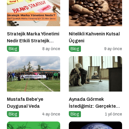
Stratejik Marka Yönetimi
Nitelikli Kahvenin Kutsal
Nedir Etkili Stratejik
Üçgeni
Marka Yönetimi için 10
Blog
8 ay önce
Blog
9 ay önce
Altın İpucu
Mustafa Bebe’ye
Aynada Görmek
Duygusal Veda
İstediğimiz: Gerçekten
Kimiz?
Blog
4 ay önce
Blog
1 yıl önce