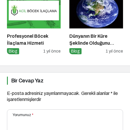
Profesyonel Böcek
Dünyanın Bir Küre
İlaçlama Hizmeti
Şeklinde Olduğunu
Kanıtlayan Olaylar
Blog
1 yıl önce
Blog
1 yıl önce
Nedir?
Bir Cevap Yaz
E-posta adresiniz yayınlanmayacak.
Gerekli alanlar
*
ile
işaretlenmişlerdir
Yorumunuz
*