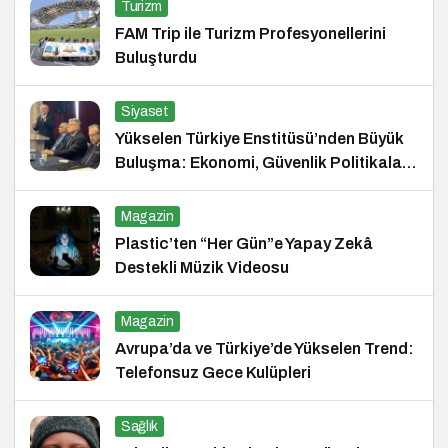
Turizm
FAM Trip ile Turizm Profesyonellerini
Buluşturdu
Siyaset
Yükselen Türkiye Enstitüsü’nden Büyük
Buluşma: Ekonomi, Güvenlik Politikaları
ve Hukuk Konferansı
Magazin
Plastic’ten “Her Gün”e Yapay Zekâ
Destekli Müzik Videosu
Magazin
Avrupa’da ve Türkiye’de Yükselen Trend:
Telefonsuz Gece Kulüpleri
Sağlık