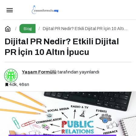
Aktif Yaşlanma Nedir? Yaşlılıkta Yaşam
Kalitesini Artırmanın Altın Kuralları
Paylaş
Yorum Yap
Dijital PR Nedir? Etkili Dijital PR İçin 10 Altın
Blog
İpucu
Dijital PR Nedir? Etkili Dijital
PR İçin 10 Altın İpucu
Yaşam Formülü
tarafından yayınlandı
4dk, 46sn