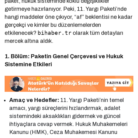
paket, hukuk sisteminde köklü değişiklikler
getirmeye hazırlanıyor. Peki, 11. Yargı Paketi’nde
hangi maddeler öne çıkıyor, “af” beklentisi ne kadar
gerçekçi ve kimler bu düzenlemelerden
bihaber.tr
etkilenecek?
olarak tüm detayları
mercek altına aldık.
1. Bölüm: Paketin Genel Çerçevesi ve Hukuk
Sistemine Etkileri
Amaç ve Hedefler:
11. Yargı Paketi’nin temel
amacı, yargı süreçlerini hızlandırmak, adalet
sistemindeki aksaklıkları gidermek ve güncel
ihtiyaçlara cevap vermek. Hukuk Muhakemeleri
Kanunu (HMK), Ceza Muhakemesi Kanunu