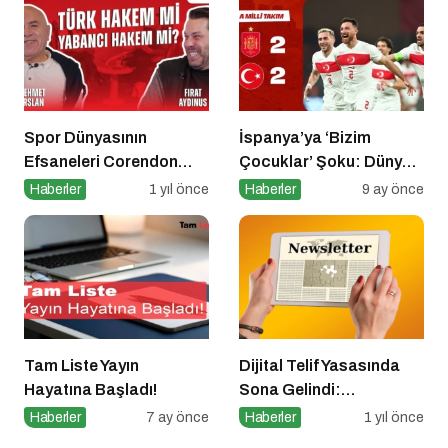
Spor Dünyasının
İspanya’ya ‘Bizim
Efsaneleri Corendon
Çocuklar’ Şoku: Dünya
Sport Talks’ta
Kupası Işığı Yeniden
Haberler
1 yıl önce
Haberler
9 ay önce
Buluşuyor
Yandı!
Tam Liste Yayın
Dijital Telif Yasasında
Hayatına Başladı!
Sona Gelindi:
Yayıncılara Haziran
Haberler
7 ay önce
Haberler
1 yıl önce
Müjdesi