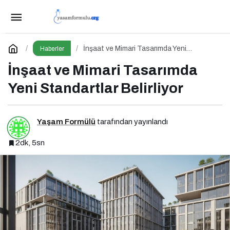
Meclis’te Gündem Yoğun: 11. Yargı Paketi ve
Memur Zammında Son Durum!
Paylaş
Yorum Yap
İnşaat ve Mimari Tasarımda Yeni
Haberler
Standartlar Belirliyor
İnşaat ve Mimari Tasarımda
Yeni Standartlar Belirliyor
Yaşam Formülü
tarafından yayınlandı
2dk, 5sn