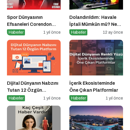
Spor Dünyasının
Dolandırıldım: Havale
Efsaneleri Corendon
İptali Mümkün mü? Ne
Sport Talks’ta
Yapmalıyım?
Haberler
1 yıl önce
Haberler
12 ay önce
Buluşuyor
Dijital Dünyanın Nabzını
İçerik Ekosisteminde
Tutan 12 Özgün
Öne Çıkan Platformlar
Platform
Haberler
1 yıl önce
Haberler
1 yıl önce