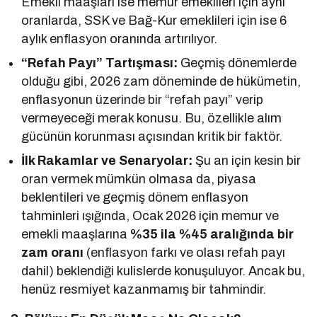
Emekli maaşları ise memur emeklileri için aynı
oranlarda, SSK ve Bağ-Kur emeklileri için ise 6
aylık enflasyon oranında artırılıyor.
“Refah Payı” Tartışması:
Geçmiş dönemlerde
olduğu gibi, 2026 zam döneminde de hükümetin,
enflasyonun üzerinde bir “refah payı” verip
vermeyeceği merak konusu. Bu, özellikle alım
gücünün korunması açısından kritik bir faktör.
İlk Rakamlar ve Senaryolar:
Şu an için kesin bir
oran vermek mümkün olmasa da, piyasa
beklentileri ve geçmiş dönem enflasyon
tahminleri ışığında, Ocak 2026 için memur ve
emekli maaşlarına
%35 ila %45 aralığında bir
zam oranı
(enflasyon farkı ve olası refah payı
dahil) beklendiği kulislerde konuşuluyor. Ancak bu,
henüz resmiyet kazanmamış bir tahmindir.