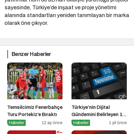
sayesinde, Türkiye’de inşaat ve proje yönetimi
alanında standartları yeniden tanımlayan bir marka
olarak öne çıkıyor.
Benzer Haberler
Temsilcimiz Fenerbahçe
Türkiye’nin Dijital
Turu Portekiz’e Bıraktı
Gündemini Belirleyen 15
Haber Sitesi
Haberler
12 ay önce
Haberler
1 yıl önce