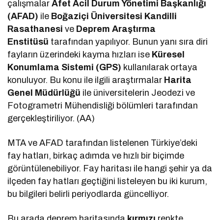
çalışmalar
Afet Acil Durum Yönetimi Başkanlığı
(AFAD)
ile
Boğaziçi Üniversitesi Kandilli
Rasathanesi
ve
Deprem Araştırma
Enstitüsü
tarafından yapılıyor. Bunun yanı sıra diri
fayların üzerindeki kayma hızları ise
Küresel
Konumlama Sistemi (GPS)
kullanılarak ortaya
konuluyor. Bu konu ile ilgili araştırmalar
Harita
Genel Müdürlüğü
ile üniversitelerin Jeodezi ve
Fotogrametri Mühendisliği bölümleri tarafından
gerçekleştiriliyor. (AA)
MTA ve AFAD tarafından listelenen Türkiye’deki
fay hatları, birkaç adımda ve hızlı bir biçimde
görüntülenebiliyor. Fay haritası ile hangi şehir ya da
ilçeden fay hatları geçtiğini listeleyen bu iki kurum,
bu bilgileri belirli periyodlarda güncelliyor.
Bu arada deprem haritasında
kırmızı
renkte