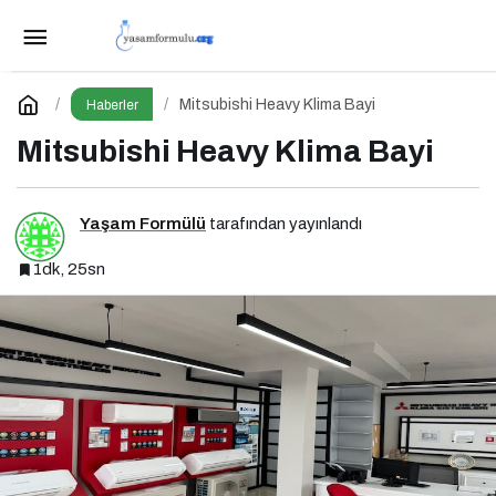
Deprem Gerçeği ve Türkiye’deki Aktif Fay
Hatları (Tüm Şehirler)
Paylaş
Yorum Yap
Mitsubishi Heavy Klima Bayi
Haberler
Mitsubishi Heavy Klima Bayi
Yaşam Formülü
tarafından yayınlandı
1dk, 25sn