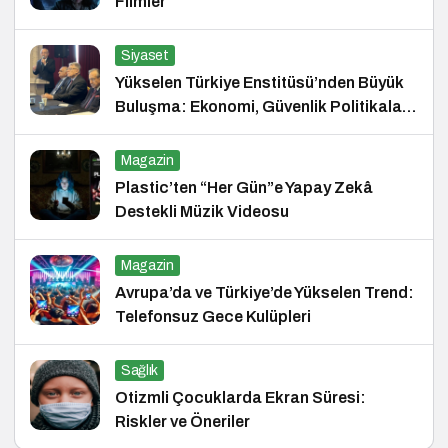
Filmler
Siyaset
Yükselen Türkiye Enstitüsü’nden Büyük
Buluşma: Ekonomi, Güvenlik Politikaları
ve Hukuk Konferansı
Magazin
Plastic’ten “Her Gün”e Yapay Zekâ
Destekli Müzik Videosu
Magazin
Avrupa’da ve Türkiye’de Yükselen Trend:
Telefonsuz Gece Kulüpleri
Sağlık
Otizmli Çocuklarda Ekran Süresi:
Riskler ve Öneriler