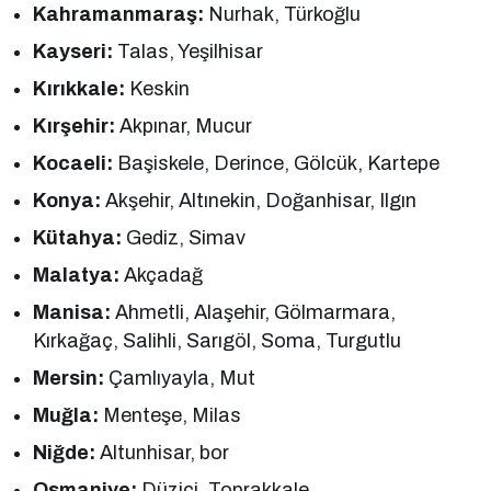
Kahramanmaraş:
Nurhak, Türkoğlu
Kayseri:
Talas, Yeşilhisar
Kırıkkale:
Keskin
Kırşehir:
Akpınar, Mucur
Kocaeli:
Başiskele, Derince, Gölcük, Kartepe
Konya:
Akşehir, Altınekin, Doğanhisar, Ilgın
Kütahya:
Gediz, Simav
Malatya:
Akçadağ
Manisa:
Ahmetli, Alaşehir, Gölmarmara,
Kırkağaç, Salihli, Sarıgöl, Soma, Turgutlu
Mersin:
Çamlıyayla, Mut
Muğla:
Menteşe, Milas
Niğde:
Altunhisar, bor
Osmaniye:
Düziçi, Toprakkale