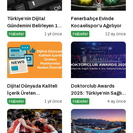
Türkiye’nin Dijital
Fenerbahçe Evinde
Gündemini Belirleyen 15
Kocaelispor’u Ağırlıyor
Haber Sitesi
Haberler
1 yıl önce
Haberler
12 ay önce
Dijital Dünyada Kaliteli
Doktorclub Awards
İçerik Üreten
2025: Türkiye’nin Sağlık
Platformlar Neden
Ödülleri 9. Kez
Haberler
1 yıl önce
Haberler
4 ay önce
Önemli?
Sahiplerini Buluyor