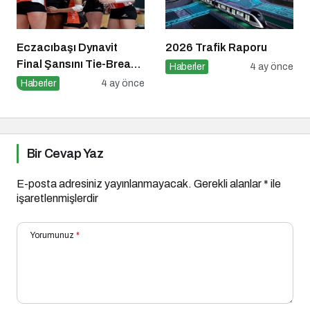
Eczacıbaşı Dynavit
2026 Trafik Raporu
Final Şansını Tie-Break
Haberler
4 ay önce
Setiyle Kaybetti
Haberler
4 ay önce
Bir Cevap Yaz
E-posta adresiniz yayınlanmayacak.
Gerekli alanlar
*
ile
işaretlenmişlerdir
Yorumunuz
*