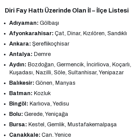
Diri Fay Hattı Üzerinde Olan
İl – İlçe Listesi
Adıyaman:
Gölbaşı
Afyonkarahisar:
Çat, Dinar, Kızılören, Sandıklı
Ankara:
Şereflikoçhisar
Antalya:
Demre
Aydın:
Bozdoğan, Germencik, İncirliova, Koçarlı,
Kuşadası, Nazilli, Söle, Sultanhisar, Yenipazar
Balıkesir:
Gönen, Manyas
Batman:
Kozluk
Bingöl:
Karlıova, Yedisu
Bolu:
Gerede, Yeniçağa
Bursa:
Kestel, Gemlik, Mustafakemalpaşa
Çanakkale:
Çan, Yenice