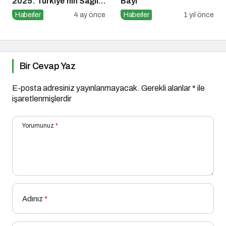
2025: Türkiye’nin Sağlık
Bayi
Ödülleri 9. Kez
Haberler
4 ay önce
Haberler
1 yıl önce
Sahiplerini Buluyor
Bir Cevap Yaz
E-posta adresiniz yayınlanmayacak.
Gerekli alanlar
*
ile
işaretlenmişlerdir
Yorumunuz
*
Adınız
*