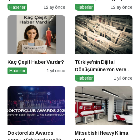
Yapmalıyım?
Haberler
12 ay önce
Haberler
12 ay önce
Kaç Çeşit Haber Vardır?
Türkiye’nin Dijital
Dönüşümüne Yön Veren
Haberler
1 yıl önce
15 Platform
Haberler
1 yıl önce
Doktorclub Awards
Mitsubishi Heavy Klima