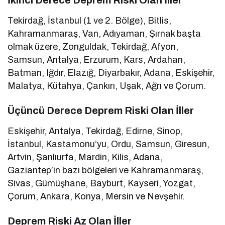
İkinci Derece Deprem Riski Olan İller
Tekirdağ, İstanbul (1 ve 2. Bölge), Bitlis,
Kahramanmaraş, Van, Adıyaman, Şırnak başta
olmak üzere, Zonguldak, Tekirdağ, Afyon,
Samsun, Antalya, Erzurum, Kars, Ardahan,
Batman, Iğdır, Elazığ, Diyarbakır, Adana, Eskişehir,
Malatya, Kütahya, Çankırı, Uşak, Ağrı ve Çorum.
Üçüncü Derece Deprem Riski Olan İller
Eskişehir, Antalya, Tekirdağ, Edirne, Sinop,
İstanbul, Kastamonu’yu, Ordu, Samsun, Giresun,
Artvin, Şanlıurfa, Mardin, Kilis, Adana,
Gaziantep’in bazı bölgeleri ve Kahramanmaraş,
Sivas, Gümüşhane, Bayburt, Kayseri, Yozgat,
Çorum, Ankara, Konya, Mersin ve Nevşehir.
Deprem Riski Az Olan İller