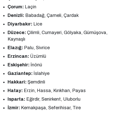
Çorum:
Laçin
Denizli:
Babadağ, Çameli, Çardak
Diyarbakır:
Lice
Düzece:
Çilimli, Cumayeri, Gölyaka, Gümüşova,
Kaynaşlı
Elazığ:
Palu, Sivrice
Erzincan:
Üzümlü
Eskişehir:
İnönü
Gaziantep:
İslahiye
Hakkari:
Şemdinli
Hatay:
Erzin, Hassa, Kırıkhan, Payas
Isparta:
Eğirdir, Senirkent, Uluborlu
İzmir:
Kemakpaşa, Seferihisar, Tire