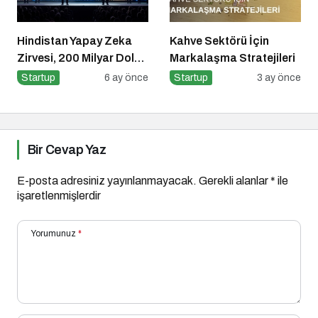
Hindistan Yapay Zeka
Kahve Sektörü İçin
Zirvesi, 200 Milyar Dolar
Markalaşma Stratejileri
ve El Tutuşmayan İki
Startup
6 ay önce
Startup
3 ay önce
CEO
Bir Cevap Yaz
E-posta adresiniz yayınlanmayacak.
Gerekli alanlar
*
ile
işaretlenmişlerdir
Yorumunuz
*