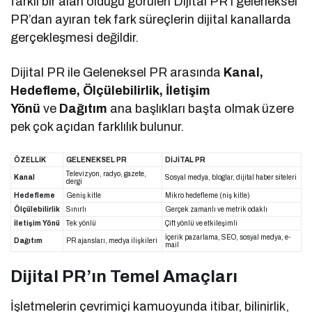
farklı bir alan olduğu görülen Dijital PR’ı geleneksel
PR’dan ayıran tek fark süreçlerin dijital kanallarda
gerçekleşmesi değildir.
Dijital PR ile Geleneksel PR arasında
Kanal,
Hedefleme, Ölçülebilirlik, İletişim
Yönü
ve
Dağıtım
ana başlıkları başta olmak üzere
pek çok açıdan farklılık bulunur.
ÖZELLİK
GELENEKSEL PR
DİJİTAL PR
Televizyon, radyo, gazete,
Kanal
Sosyal medya, bloglar, dijital haber siteleri
dergi
Hedefleme
Geniş kitle
Mikro hedefleme (niş kitle)
Ölçülebilirlik
Sınırlı
Gerçek zamanlı ve metrik odaklı
İletişim Yönü
Tek yönlü
Çift yönlü ve etkileşimli
İçerik pazarlama, SEO, sosyal medya, e-
Dağıtım
PR ajansları, medya ilişkileri
mail
Dijital PR’ın Temel Amaçları
İşletmelerin çevrimiçi kamuoyunda itibar, bilinirlik,