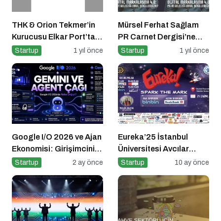
THK & Orion Tekmer’in
Mürsel Ferhat Sağlam
Kurucusu Elkar Port’tan
PR Carnet Dergisi’ne
Savunma Sanayii
Konuştu
Startup
1 yıl önce
Startup
1 yıl önce
Atılımı: AET
Electronics’e Stratejik
Yatırım
Google I/O 2026 ve Ajan
Eureka’25 İstanbul
Ekonomisi: Girişimcinin
Üniversitesi Avcılar
Yeni Rakibi Arama
Kampüsü İşletme
Startup
2 ay önce
Startup
10 ay önce
Kutusu
Fakültesinde