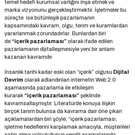
temel hedefi kurumsal varlığını inşa etmek ve
marka vizyonunu gerçekleştirmektir. İşletmeler bu
süreçte ise bütünleşik pazarlamanın
kapsamındaki kavram, olgu, terim ve kuramlardan
yararlanmak zorundadırlar. Bunlardan biri
de
“içerik pazarlaması”
olarak ifade edilen
pazarlamanın dijitalleşmesiyle yeni bir anlam
kazanan kavramdır.
İnsanlık tarihi kadar eski olan “içerik” olgusu
Dijital
Devrim
olarak adlandırılan internetin Web 2.0
aşamasında pazarlama ile etkileşim
kurarak
“içerik pazarlaması”
şeklinde
kavramsallaşmıştır. Literatürde konuya ilişkin
birçok tanım bulunsa da kavrama dair öne çıkan
açıklamalardan biri şöyle; “içerik pazarlaması,
işletme hedeflerini karşılamak amacıyla, müşterileri
satın alma yolculuğunun çeşitli aşamalarında