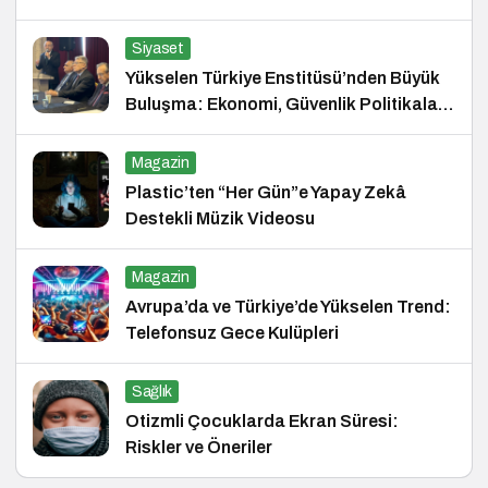
Siyaset
Yükselen Türkiye Enstitüsü’nden Büyük
Buluşma: Ekonomi, Güvenlik Politikaları
ve Hukuk Konferansı
Magazin
Plastic’ten “Her Gün”e Yapay Zekâ
Destekli Müzik Videosu
Magazin
Avrupa’da ve Türkiye’de Yükselen Trend:
Telefonsuz Gece Kulüpleri
Sağlık
Otizmli Çocuklarda Ekran Süresi:
Riskler ve Öneriler